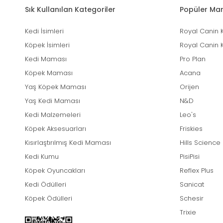
Sık Kullanılan Kategoriler
Popüler Mar
Kedi İsimleri
Royal Canin 
Köpek İsimleri
Royal Canin 
Kedi Maması
Pro Plan
Köpek Maması
Acana
Yaş Köpek Maması
Orijen
Yaş Kedi Maması
N&D
Kedi Malzemeleri
Leo's
Köpek Aksesuarları
Friskies
Kısırlaştırılmış Kedi Maması
Hills Science
Kedi Kumu
PisiPisi
Köpek Oyuncakları
Reflex Plus
Kedi Ödülleri
Sanicat
Köpek Ödülleri
Schesir
Trixie