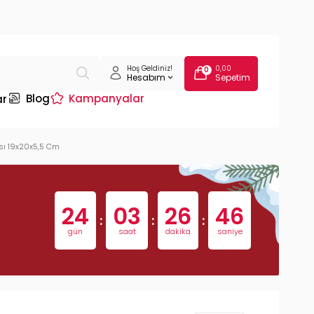
Hoş Geldiniz!
0,00
0
Hesabım
Sepetim
Blog
Kampanyalar
ar
ısı 19x20x5,5 Cm
24
03
26
45
:
:
:
gün
saat
dakika
saniye