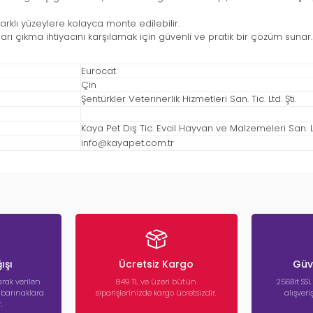
rklı yüzeylere kolayca monte edilebilir.
ışarı çıkma ihtiyacını karşılamak için güvenli ve pratik bir çözüm suna
Eurocat
Çin
Şentürkler Veterinerlik Hizmetleri San. Tic. Ltd. Şti.
Kaya Pet Dış Tic. Evcil Hayvan ve Malzemeleri San. Ltd
info@kayapet.com.tr
ışı
Ücretsiz Kargo
Güve
rak verilen
849 TL ve üzeri bütün
256Bit SSL
a barınaklara
siparişlerinizde kargo ücretsizdir.
alışver
.