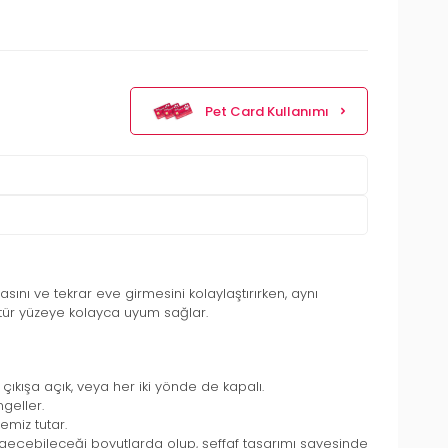
Pet Card Kullanımı
asını ve tekrar eve girmesini kolaylaştırırken, aynı
 tür yüzeye kolayca uyum sağlar.
 çıkışa açık, veya her iki yönde de kapalı.
geller.
emiz tutar.
 geçebileceği boyutlarda olup, şeffaf tasarımı sayesinde