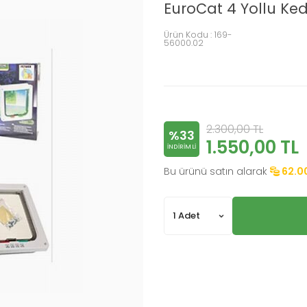
EuroCat 4 Yollu Ked
Ürün Kodu :
169-
56000.02
2.300,00
TL
%33
1.550,00
TL
INDIRIMLI
Bu ürünü satın alarak
62.0