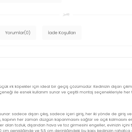
Yorumlar(0)
İade Koşulları
küçük ırk köpekler için ideal bir geçiş çözümüdür. Kedinizin dışarı çıkm
eçeneği ile esnek kullanım sunar ve çeşitli montaj seçenekleriyle her
unar: sadece dışarı çıkış, sadece içeri giriş, her iki yönde de giriş ve
ıs, kapının her zaman düzgün kapanmasını sağlar ve açık kalmasını en
r alan tozluk, dışarıdan hava ve toz girmesini engeller, evinizin içini t
0 cm genişliğinde ve 5,5 cm derinliğindeki bu kapı, kedinizin rahatça