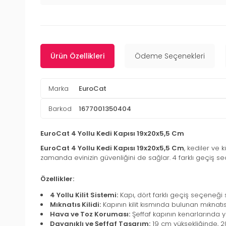
Ürün Özellikleri
Ödeme Seçenekleri
Marka
EuroCat
Barkod
1677001350404
EuroCat 4 Yollu Kedi Kapısı 19x20x5,5 Cm
EuroCat 4 Yollu Kedi Kapısı 19x20x5,5 Cm
, kediler ve 
zamanda evinizin güvenliğini de sağlar. 4 farklı geçiş s
Özellikler:
4 Yollu Kilit Sistemi:
Kapı, dört farklı geçiş seçeneği s
Mıknatıs Kilidi:
Kapının kilit kısmında bulunan mıknat
Hava ve Toz Koruması:
Şeffaf kapının kenarlarında ye
Dayanıklı ve Şeffaf Tasarım:
19 cm yüksekliğinde, 2