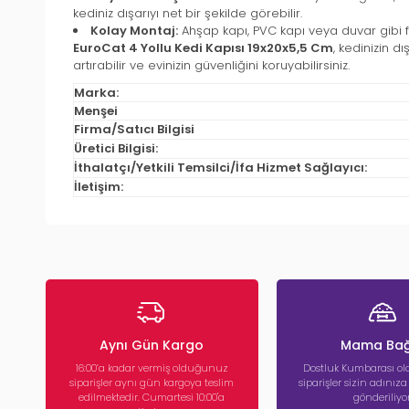
kediniz dışarıyı net bir şekilde görebilir.
Kolay Montaj:
Ahşap kapı, PVC kapı veya duvar gibi fa
EuroCat 4 Yollu Kedi Kapısı 19x20x5,5 Cm
, kedinizin d
artırabilir ve evinizin güvenliğini koruyabilirsiniz.
Marka:
Menşei
Firma/Satıcı Bilgisi
Üretici Bilgisi:
İthalatçı/Yetkili Temsilci/İfa Hizmet Sağlayıcı:
İletişim:
Aynı Gün Kargo
Mama Bağ
16:00’a kadar vermiş olduğunuz
Dostluk Kumbarası ola
siparişler aynı gün kargoya teslim
siparişler sizin adınız
edilmektedir. Cumartesi 10:00'a
gönderiliyor