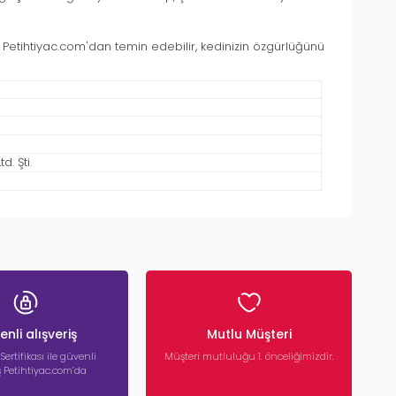
r. Petihtiyac.com'dan temin edebilir, kedinizin özgürlüğünü
. Şti.
nli alışveriş
Mutlu Müşteri
 Sertifikası ile güvenli
Müşteri mutluluğu 1. önceliğimizdir.
iş Petihtiyac.com’da