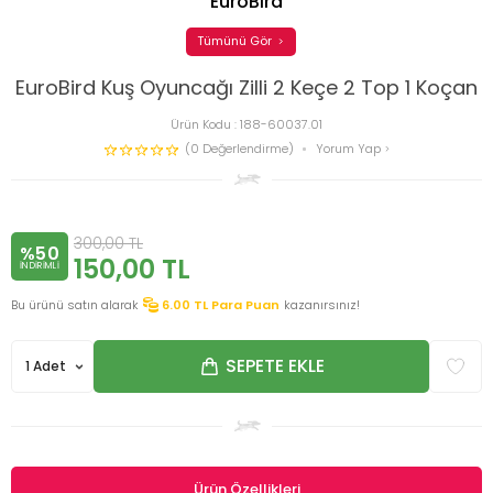
EuroBird
Tümünü Gör
EuroBird Kuş Oyuncağı Zilli 2 Keçe 2 Top 1 Koçan
Ürün Kodu :
188-60037.01
(0 Değerlendirme)
Yorum Yap
300,00
TL
%50
150,00
TL
INDIRIMLI
Bu ürünü satın alarak
6.00
TL Para Puan
kazanırsınız!
SEPETE EKLE
Ürün Özellikleri