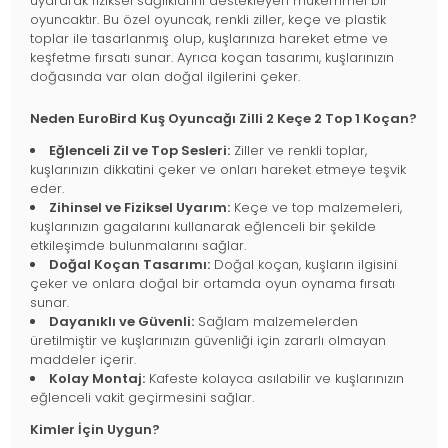
uyararak fiziksel sağlıklarını destekleyen mükemmel bir
oyuncaktır. Bu özel oyuncak, renkli ziller, keçe ve plastik
toplar ile tasarlanmış olup, kuşlarınıza hareket etme ve
keşfetme fırsatı sunar. Ayrıca koçan tasarımı, kuşlarınızın
doğasında var olan doğal ilgilerini çeker.
Neden EuroBird Kuş Oyuncağı Zilli 2 Keçe 2 Top 1 Koçan?
Eğlenceli Zil ve Top Sesleri:
Ziller ve renkli toplar,
kuşlarınızın dikkatini çeker ve onları hareket etmeye teşvik
eder.
Zihinsel ve Fiziksel Uyarım:
Keçe ve top malzemeleri,
kuşlarınızın gagalarını kullanarak eğlenceli bir şekilde
etkileşimde bulunmalarını sağlar.
Doğal Koçan Tasarımı:
Doğal koçan, kuşların ilgisini
çeker ve onlara doğal bir ortamda oyun oynama fırsatı
sunar.
Dayanıklı ve Güvenli:
Sağlam malzemelerden
üretilmiştir ve kuşlarınızın güvenliği için zararlı olmayan
maddeler içerir.
Kolay Montaj:
Kafeste kolayca asılabilir ve kuşlarınızın
eğlenceli vakit geçirmesini sağlar.
Kimler İçin Uygun?