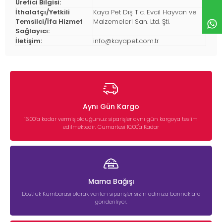
Üretici Bilgisi:
İthalatçı/Yetkili
Kaya Pet Dış Tic. Evcil Hayvan ve
Temsilci/İfa Hizmet
Malzemeleri San. Ltd. Şti.
Sağlayıcı:
İletişim:
info@kayapet.com.tr
Aynı Gün Kargo
16:00’a kadar vermiş olduğunuz siparişler aynı gün kargoya teslim
edilmektedir. Cumartesi 10:00'a Kadar
Mama Bağışı
Dostluk Kumbarası olarak verilen siparişler sizin adınıza barınaklara
gönderiliyor.