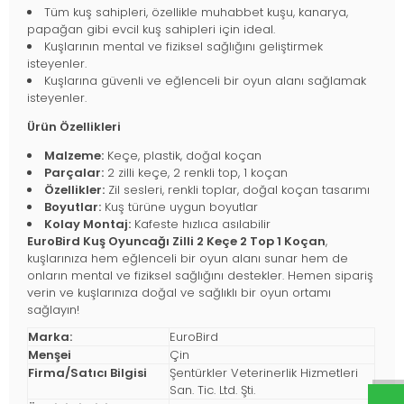
Tüm kuş sahipleri, özellikle muhabbet kuşu, kanarya,
papağan gibi evcil kuş sahipleri için ideal.
Kuşlarının mental ve fiziksel sağlığını geliştirmek
isteyenler.
Kuşlarına güvenli ve eğlenceli bir oyun alanı sağlamak
isteyenler.
Ürün Özellikleri
Malzeme:
Keçe, plastik, doğal koçan
Parçalar:
2 zilli keçe, 2 renkli top, 1 koçan
Özellikler:
Zil sesleri, renkli toplar, doğal koçan tasarımı
Boyutlar:
Kuş türüne uygun boyutlar
Kolay Montaj:
Kafeste hızlıca asılabilir
EuroBird Kuş Oyuncağı Zilli 2 Keçe 2 Top 1 Koçan
,
kuşlarınıza hem eğlenceli bir oyun alanı sunar hem de
onların mental ve fiziksel sağlığını destekler. Hemen sipariş
verin ve kuşlarınıza doğal ve sağlıklı bir oyun ortamı
sağlayın!
Marka:
EuroBird
Menşei
Çin
Firma/Satıcı Bilgisi
Şentürkler Veterinerlik Hizmetleri
San. Tic. Ltd. Şti.