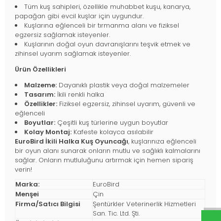
Tüm kuş sahipleri, özellikle muhabbet kuşu, kanarya,
papağan gibi evcil kuşlar için uygundur.
Kuşlarına eğlenceli bir tırmanma alanı ve fiziksel
egzersiz sağlamak isteyenler.
Kuşlarının doğal oyun davranışlarını teşvik etmek ve
zihinsel uyarım sağlamak isteyenler.
Ürün Özellikleri
Malzeme:
Dayanıklı plastik veya doğal malzemeler
Tasarım:
İkili renkli halka
Özellikler:
Fiziksel egzersiz, zihinsel uyarım, güvenli ve
eğlenceli
Boyutlar:
Çeşitli kuş türlerine uygun boyutlar
Kolay Montaj:
Kafeste kolayca asılabilir
EuroBird İkili Halka Kuş Oyuncağı
, kuşlarınıza eğlenceli
bir oyun alanı sunarak onların mutlu ve sağlıklı kalmalarını
sağlar. Onların mutluluğunu artırmak için hemen sipariş
verin!
Marka:
EuroBird
Menşei
Çin
Firma/Satıcı Bilgisi
Şentürkler Veterinerlik Hizmetleri
San. Tic. Ltd. Şti.