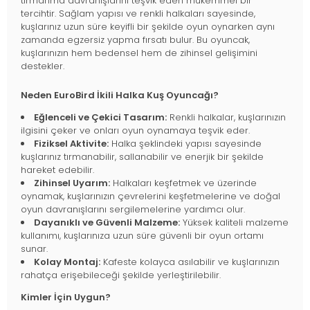
tırmanma davranışlarını teşvik eden mükemmel bir
tercihtir. Sağlam yapısı ve renkli halkaları sayesinde,
kuşlarınız uzun süre keyifli bir şekilde oyun oynarken aynı
zamanda egzersiz yapma fırsatı bulur. Bu oyuncak,
kuşlarınızın hem bedensel hem de zihinsel gelişimini
destekler.
Neden EuroBird İkili Halka Kuş Oyuncağı?
Eğlenceli ve Çekici Tasarım:
Renkli halkalar, kuşlarınızın
ilgisini çeker ve onları oyun oynamaya teşvik eder.
Fiziksel Aktivite:
Halka şeklindeki yapısı sayesinde
kuşlarınız tırmanabilir, sallanabilir ve enerjik bir şekilde
hareket edebilir.
Zihinsel Uyarım:
Halkaları keşfetmek ve üzerinde
oynamak, kuşlarınızın çevrelerini keşfetmelerine ve doğal
oyun davranışlarını sergilemelerine yardımcı olur.
Dayanıklı ve Güvenli Malzeme:
Yüksek kaliteli malzeme
kullanımı, kuşlarınıza uzun süre güvenli bir oyun ortamı
sunar.
Kolay Montaj:
Kafeste kolayca asılabilir ve kuşlarınızın
rahatça erişebileceği şekilde yerleştirilebilir.
Kimler İçin Uygun?