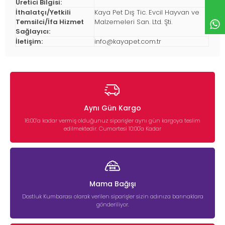
Üretici Bilgisi:
İthalatçı/Yetkili
Kaya Pet Dış Tic. Evcil Hayvan ve
Temsilci/İfa Hizmet
Malzemeleri San. Ltd. Şti.
Sağlayıcı:
İletişim:
info@kayapet.com.tr
Aynı Gün Kargo
16:00’a kadar vermiş olduğunuz siparişler aynı gün kargoya teslim
edilmektedir. Cumartesi 10:00'a Kadar
Mama Bağışı
Dostluk Kumbarası olarak verilen siparişler sizin adınıza barınaklara
gönderiliyor.