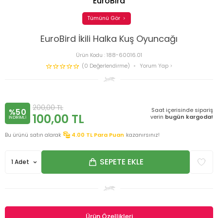
EuroBird
Tümünü Gör
EuroBird İkili Halka Kuş Oyuncağı
Ürün Kodu :
188-60016.01
(0 Değerlendirme)
Yorum Yap
200,00
TL
Saat içerisinde sipariş
%50
100,00
TL
verin
bugün kargoda!
INDIRIMLI
Bu ürünü satın alarak
4.00
TL Para Puan
kazanırsınız!
SEPETE EKLE
Ürün Özellikleri