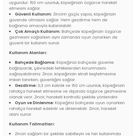
uygundur. 150 cm uzunluk, köpeğinizin özgürce hareket
etmesini sağlar.
Güvenli Kullanım:
Zincirin güçlü yapısı, köpeğinizin
güvende olmasını sağlar. Hem gezdirme hem de
bağlama amacıyla kullanılabilir.
Çok Amaçlı Kullanım:
Bahçede köpeğinizin özgürce
gezmesini sağlarken aynı zamanda oyun oynarken de
güvenli bir kullanım sunar.
Kullanım Alanları:
Bahçede Bağlama:
Köpeğinizi bahçede güvenle
bağlayarak, çevredeki tehlikelerden korunmasını
sağlayabilirsiniz. Zincir, köpeğinizin etrafı keşfetmesine
imkan tanırken, güvenliğini sağlar.
Gezdirme:
0,3 cm kalınlık ve 150 cm uzunluk, köpeğinizin
rahatça hareket etmesine ve dışarıda özgürce gezmesine
olanak verir. Zincir, hareketi kontrollü şekilde yönlendirir.
Oyun ve Dinlenme:
Köpeğiniz bahçede oyun oynarken
rahatça hareket edebilir ve dinlenebilir. Zincir, hareket
alanı sunar.
Kullanım Talimatları:
Zinciri sağlam bir şekilde sabitleyin ve her kullanımda