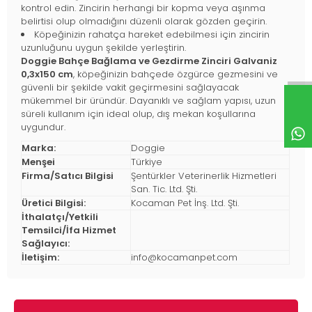
kontrol edin. Zincirin herhangi bir kopma veya aşınma
belirtisi olup olmadığını düzenli olarak gözden geçirin.
Köpeğinizin rahatça hareket edebilmesi için zincirin
uzunluğunu uygun şekilde yerleştirin.
Doggie Bahçe Bağlama ve Gezdirme Zinciri Galvaniz
0,3x150 cm
, köpeğinizin bahçede özgürce gezmesini ve
güvenli bir şekilde vakit geçirmesini sağlayacak
mükemmel bir üründür. Dayanıklı ve sağlam yapısı, uzun
süreli kullanım için ideal olup, dış mekan koşullarına
uygundur.
Marka:
Doggie
Menşei
Türkiye
Firma/Satıcı Bilgisi
Şentürkler Veterinerlik Hizmetleri
San. Tic. Ltd. Şti.
Üretici Bilgisi:
Kocaman Pet İnş. Ltd. Şti.
İthalatçı/Yetkili
Temsilci/İfa Hizmet
Sağlayıcı:
İletişim:
info@kocamanpet.com