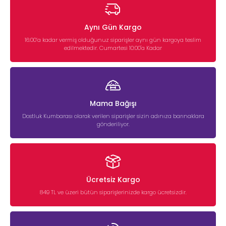
Aynı Gün Kargo
16:00’a kadar vermiş olduğunuz siparişler aynı gün kargoya teslim
edilmektedir. Cumartesi 10:00'a Kadar
Mama Bağışı
Dostluk Kumbarası olarak verilen siparişler sizin adınıza barınaklara
gönderiliyor.
Ücretsiz Kargo
849 TL ve üzeri bütün siparişlerinizde kargo ücretsizdir.