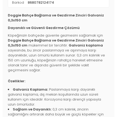
Barkod
8680782124174
Doggie Bahçe Bağlama ve Gezdirme Zinciri Galvaniz
0,3x150 cm
Dayanıklı ve Güvenli Gezdirme Çözümü
Köpeğinizin bahçede güvenle gezmesini sağlamak için
Doggie Bahçe Bağlama ve Gezdirme Zinciri Galvaniz
0,3x150 cm
mükemmel bir tercihtir.
Galvaniz kaplama
sayesinde, bu zincir paslanmaya ve aşınmaya karşı
dayanıklıdır, uzun ömürlü kullanım sunar. 0,3 cm kalınlık ve
150 cm uzunluğu, köpeğinizin rahatça hareket etmesine
olanak tanır ve dışarıda güvenli bir şekilde vakit
geçirmesini sağlar.
Özellikler:
Galvaniz Kaplama:
Paslanmaya karşı dayanıklı
galvaniz kaplama, dış mekan koşullarında uzun süreli
kullanım için idealdir. Korozyona karşı dirençli yapısıyla
uzun ömürlüdür.
Sağlam ve Dayanıklı:
0,3 cm kalınlık, zincirin
sağlamlığını artırarak daha büyük ve güçlü köpekler için