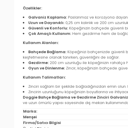
Özellikler:
Galvaniz Kaplama:
Paslanmaz ve korozyona dayanıklı
Uzun ve Dayanıklı:
0,25 cm kalınlık ve 200 cm uzunluk
Güvenli ve Konforlu:
Köpeğinizin bahçede güvenli bir 
Çok Amaçlı Kullanım:
Hem gezdirme hem de bağlama i
Kullanım Alanları:
Bahçede Bağlama:
Köpeğinizi bahçenizde güvenli bir
keşfetmesine olanak tanırken, güvenliğini de sağlar.
Gezdirme:
200 cm uzunluğu ile köpeğinizin rahatça har
Oyun ve Dinlenme:
Zincir, köpeğinizin bahçede güven
Kullanım Talimatları:
Zinciri sağlam bir şekilde bağladığınızdan emin olun.
Zincirin uzunluğunu köpeğinizin boyutlarına ve ihtiyac
Doggie Bahçe Bağlama ve Gezdirme Zinciri Galvaniz
ve uzun ömürlü yapısı sayesinde dış mekan kullanımında g
Marka:
Menşei
Firma/Satıcı Bilgisi