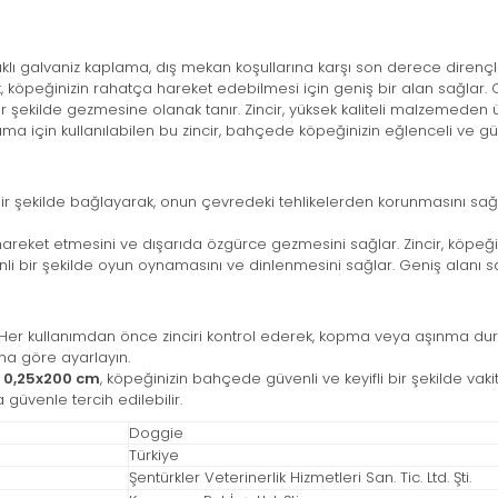
 galvaniz kaplama, dış mekan koşullarına karşı son derece dirençlidir
, köpeğinizin rahatça hareket edebilmesi için geniş bir alan sağlar. O
şekilde gezmesine olanak tanır. Zincir, yüksek kaliteli malzemeden üre
çin kullanılabilen bu zincir, bahçede köpeğinizin eğlenceli ve güven
 şekilde bağlayarak, onun çevredeki tehlikelerden korunmasını sağlaya
eket etmesini ve dışarıda özgürce gezmesini sağlar. Zincir, köpeğiniz
li bir şekilde oyun oynamasını ve dinlenmesini sağlar. Geniş alanı 
 Her kullanımdan önce zinciri kontrol ederek, kopma veya aşınma duru
ına göre ayarlayın.
 0,25x200 cm
, köpeğinizin bahçede güvenli ve keyifli bir şekilde v
üvenle tercih edilebilir.
Doggie
Türkiye
Şentürkler Veterinerlik Hizmetleri San. Tic. Ltd. Şti.