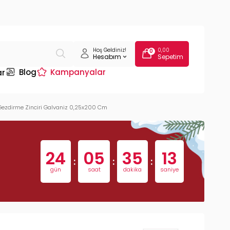
Hoş Geldiniz!
0,00
0
Hesabım
Sepetim
Blog
Kampanyalar
ar
ezdirme Zinciri Galvaniz 0,25x200 Cm
24
05
35
12
:
:
:
gün
saat
dakika
saniye