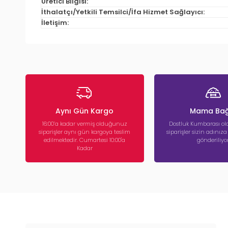
Üretici Bilgisi:
İthalatçı/Yetkili Temsilci/İfa Hizmet Sağlayıcı:
İletişim:
Aynı Gün Kargo
Mama Bağ
16:00’a kadar vermiş olduğunuz
Dostluk Kumbarası ola
siparişler aynı gün kargoya teslim
siparişler sizin adınız
edilmektedir. Cumartesi 10:00'a
gönderiliyor
Kadar