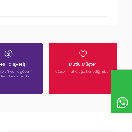
nli alışveriş
Mutlu Müşteri
 Sertifikası ile güvenli
Müşteri mutluluğu 1. önceliğimizdir.
iş Petihtiyac.com’da