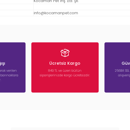
Kocaman Pet İnş. Ltd. Şti.
info@kocamanpet.com
ışı
Ücretsiz Kargo
Güve
rak verilen
849 TL ve üzeri bütün
256Bit SSL
a barınaklara
siparişlerinizde kargo ücretsizdir.
alışver
.