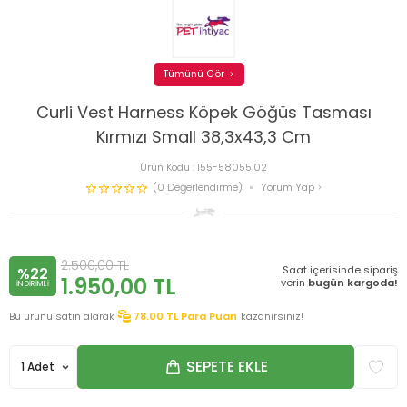
Tümünü Gör
Curli Vest Harness Köpek Göğüs Tasması
Kırmızı Small 38,3x43,3 Cm
Ürün Kodu :
155-58055.02
(0 Değerlendirme)
Yorum Yap
2.500,00
TL
Saat içerisinde sipariş
%22
1.950,00
TL
verin
bugün kargoda!
INDIRIMLI
Bu ürünü satın alarak
78.00
TL Para Puan
kazanırsınız!
SEPETE EKLE