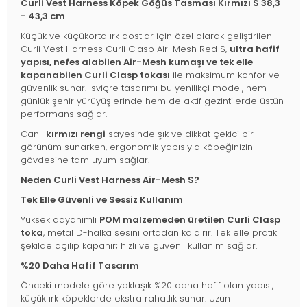
Curli Vest Harness Köpek Göğüs Tasması Kırmızı S 38,3
- 43,3 cm
Küçük ve küçükorta ırk dostlar için özel olarak geliştirilen
Curli Vest Harness Curli Clasp Air-Mesh Red S,
ultra hafif
yapısı, nefes alabilen Air-Mesh kumaşı ve tek elle
kapanabilen Curli Clasp tokası
ile maksimum konfor ve
güvenlik sunar. İsviçre tasarımı bu yenilikçi model, hem
günlük şehir yürüyüşlerinde hem de aktif gezintilerde üstün
performans sağlar.
Canlı
kırmızı rengi
sayesinde şık ve dikkat çekici bir
görünüm sunarken, ergonomik yapısıyla köpeğinizin
gövdesine tam uyum sağlar.
Neden Curli Vest Harness Air-Mesh S?
Tek Elle Güvenli ve Sessiz Kullanım
Yüksek dayanımlı
POM malzemeden üretilen Curli Clasp
toka
, metal D-halka sesini ortadan kaldırır. Tek elle pratik
şekilde açılıp kapanır; hızlı ve güvenli kullanım sağlar.
%20 Daha Hafif Tasarım
Önceki modele göre yaklaşık %20 daha hafif olan yapısı,
küçük ırk köpeklerde ekstra rahatlık sunar. Uzun