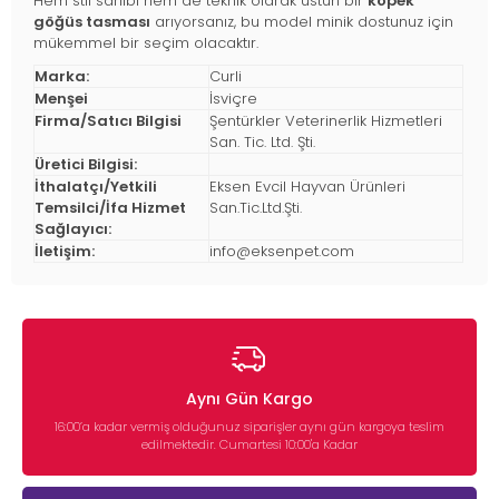
Hem stil sahibi hem de teknik olarak üstün bir
köpek
göğüs tasması
arıyorsanız, bu model minik dostunuz için
mükemmel bir seçim olacaktır.
Marka:
Curli
Menşei
İsviçre
Firma/Satıcı Bilgisi
Şentürkler Veterinerlik Hizmetleri
San. Tic. Ltd. Şti.
Üretici Bilgisi:
İthalatçı/Yetkili
Eksen Evcil Hayvan Ürünleri
Temsilci/İfa Hizmet
San.Tic.Ltd.Şti.
Sağlayıcı:
İletişim:
info@eksenpet.com
Aynı Gün Kargo
16:00’a kadar vermiş olduğunuz siparişler aynı gün kargoya teslim
edilmektedir. Cumartesi 10:00'a Kadar