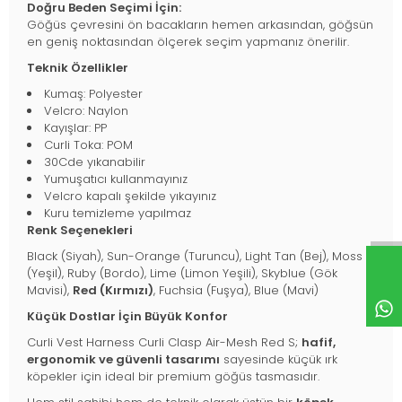
Doğru Beden Seçimi İçin:
Göğüs çevresini ön bacakların hemen arkasından, göğsün
en geniş noktasından ölçerek seçim yapmanız önerilir.
Teknik Özellikler
Kumaş: Polyester
Velcro: Naylon
Kayışlar: PP
Curli Toka: POM
30Cde yıkanabilir
Yumuşatıcı kullanmayınız
Velcro kapalı şekilde yıkayınız
Kuru temizleme yapılmaz
Renk Seçenekleri
Black (Siyah), Sun-Orange (Turuncu), Light Tan (Bej), Moss
(Yeşil), Ruby (Bordo), Lime (Limon Yeşili), Skyblue (Gök
Mavisi),
Red (Kırmızı)
, Fuchsia (Fuşya), Blue (Mavi)
Küçük Dostlar İçin Büyük Konfor
Curli Vest Harness Curli Clasp Air-Mesh Red S;
hafif,
ergonomik ve güvenli tasarımı
sayesinde küçük ırk
köpekler için ideal bir premium göğüs tasmasıdır.