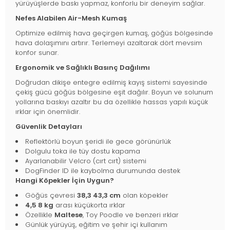
yürüyüşlerde baskı yapmaz, konforlu bir deneyim sağlar.
Nefes Alabilen Air-Mesh Kumaş
Optimize edilmiş hava geçirgen kumaş, göğüs bölgesinde
hava dolaşımını artırır. Terlemeyi azaltarak dört mevsim
konfor sunar.
Ergonomik ve Sağlıklı Basınç Dağılımı
Doğrudan dikişe entegre edilmiş kayış sistemi sayesinde
çekiş gücü göğüs bölgesine eşit dağılır. Boyun ve solunum
yollarına baskıyı azaltır bu da özellikle hassas yapılı küçük
ırklar için önemlidir.
Güvenlik Detayları
Reflektörlü boyun şeridi ile gece görünürlük
Dolgulu toka ile tüy dostu kapama
Ayarlanabilir Velcro (cırt cırt) sistemi
DogFinder ID ile kaybolma durumunda destek
Hangi Köpekler İçin Uygun?
Göğüs çevresi
38,3 43,3 cm
olan köpekler
4,5 8 kg
arası küçükorta ırklar
Özellikle
Maltese
, Toy Poodle ve benzeri ırklar
Günlük yürüyüş, eğitim ve şehir içi kullanım