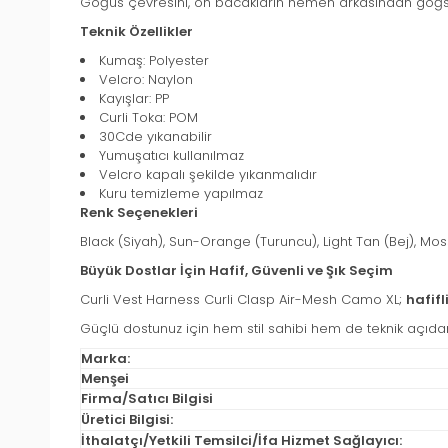
Göğüs çevresini, ön bacakların hemen arkasından göğsü
Teknik Özellikler
Kumaş: Polyester
Velcro: Naylon
Kayışlar: PP
Curli Toka: POM
30Cde yıkanabilir
Yumuşatıcı kullanılmaz
Velcro kapalı şekilde yıkanmalıdır
Kuru temizleme yapılmaz
Renk Seçenekleri
Black (Siyah), Sun-Orange (Turuncu), Light Tan (Bej), Moss
Büyük Dostlar İçin Hafif, Güvenli ve Şık Seçim
Curli Vest Harness Curli Clasp Air-Mesh Camo XL;
hafifl
Güçlü dostunuz için hem stil sahibi hem de teknik açıda
Marka:
Menşei
Firma/Satıcı Bilgisi
Üretici Bilgisi:
İthalatçı/Yetkili Temsilci/İfa Hizmet Sağlayıcı: