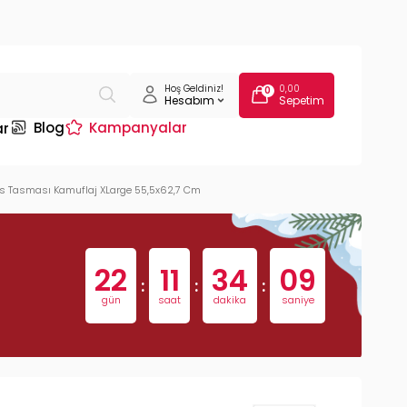
Hoş Geldiniz!
0,00
0
Hesabım
Sepetim
Blog
Kampanyalar
ar
üs Tasması Kamuflaj XLarge 55,5x62,7 Cm
22
11
34
08
:
:
:
gün
saat
dakika
saniye