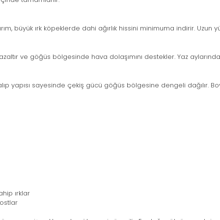
m, büyük ırk köpeklerde dahi ağırlık hissini minimuma indirir. Uzun y
 azaltır ve göğüs bölgesinde hava dolaşımını destekler. Yaz aylarında
alıp yapısı sayesinde çekiş gücü göğüs bölgesine dengeli dağılır. B
hip ırklar
ostlar