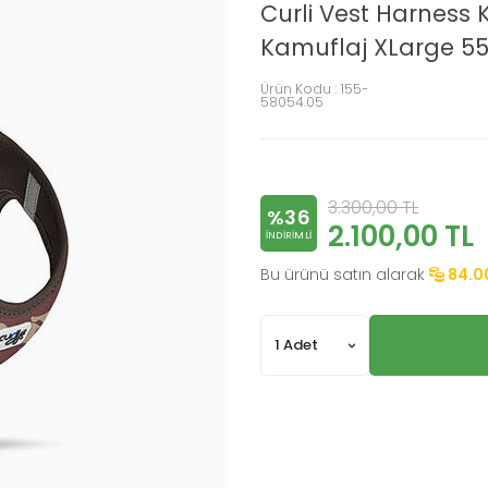
Curli Vest Harness
Kamuflaj XLarge 55
Ürün Kodu :
155-
58054.05
3.300,00
TL
%36
2.100,00
TL
INDIRIMLI
Bu ürünü satın alarak
84.0