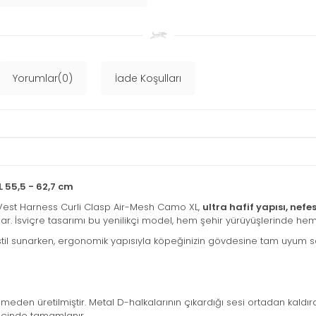
Yorumlar(0)
İade Koşulları
 55,5 - 62,7 cm
i Vest Harness Curli Clasp Air-Mesh Camo XL,
ultra hafif yapısı, nef
ar. İsviçre tasarımı bu yenilikçi model, hem şehir yürüyüşlerinde 
stil sunarken, ergonomik yapısıyla köpeğinizin gövdesine tam uyum s
den üretilmiştir. Metal D-halkalarının çıkardığı sesi ortadan kaldırar
 içinde tamamlanır.