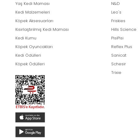
Yaş Kedi Maması
N&D
Kedi Malzemeleri
Leo's
Köpek Aksesuarları
Friskies
Kısırlaştırılmış Kedi Maması
Hills Science
Kedi Kumu
PisiPisi
Köpek Oyuncakları
Reflex Plus
Kedi Ödülleri
Sanicat
Köpek Ödülleri
Schesir
Trixie