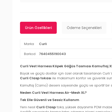
Ürün Özellikleri
Ödeme Seçenekleri
Marka
Curli
Barkod
7640455190043
Curli Vest Harness Köpek Göğüs Tasması Kamuflaj XL
Büyük ve güçlü dostlar için özel olarak tasarlanan Curl
Curli Clasp tokası
ile maksimum konfor ve güvenlik sun
Kamuflaj (Camo) deseni sayesinde güçlü ve sportif bir 
Neden Curli Vest Harness Air-Mesh XL?
Tek Elle Güvenli ve Sessiz Kullanım
Yeni nesil
Curli Clasp
toka, yüksek dayanımlı POM malzeme
özelliği sayesinde tasma takıp çıkarma işlemi saniyeler