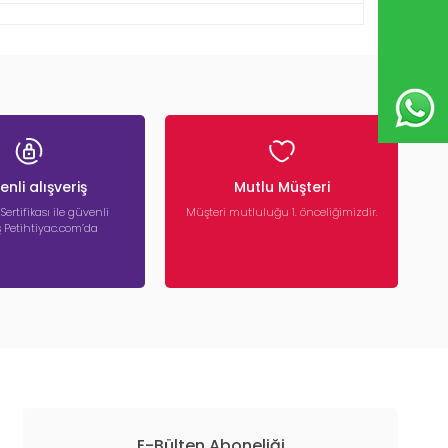
nli alışveriş
Mutlu Müşteri
 Sertifikası ile güvenli
Müşteri mutluluğu 1. önceliğimizdir.
iş Petihtiyac.com’da
E-Bülten Aboneliği