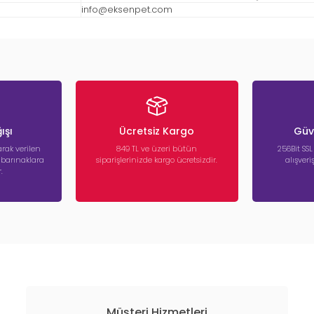
info@eksenpet.com
ışı
Ücretsiz Kargo
Güve
rak verilen
849 TL ve üzeri bütün
256Bit SSL
a barınaklara
siparişlerinizde kargo ücretsizdir.
alışver
.
Müşteri Hizmetleri