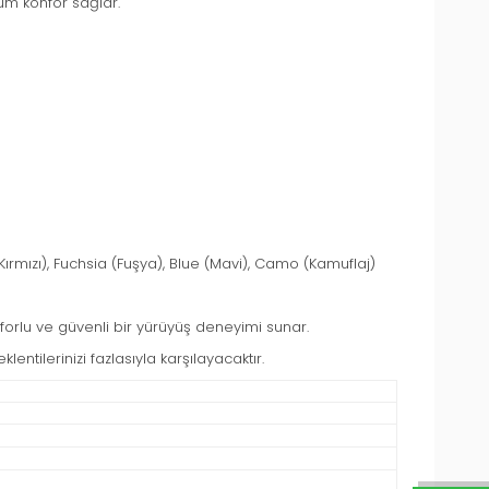
m konfor sağlar.
Kırmızı), Fuchsia (Fuşya), Blue (Mavi), Camo (Kamuflaj)
forlu ve güvenli bir yürüyüş deneyimi sunar.
entilerinizi fazlasıyla karşılayacaktır.