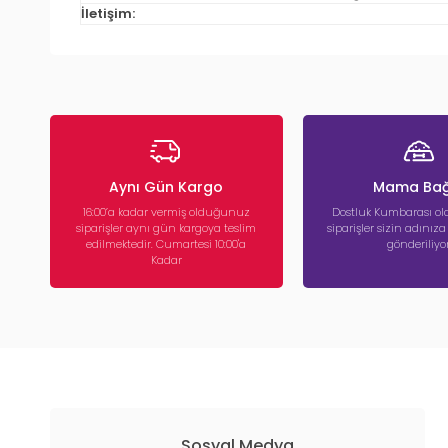
İletişim:
Aynı Gün Kargo
Mama Bağ
16:00’a kadar vermiş olduğunuz
Dostluk Kumbarası ola
siparişler aynı gün kargoya teslim
siparişler sizin adınız
edilmektedir. Cumartesi 10:00'a
gönderiliyor
Kadar
Sosyal Medya