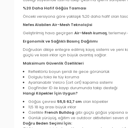
%20 Daha Hafif Göğüs Tasması
Önceki versiyona göre yaklaşık %20 daha hafif olan tasarı
Nefes Alabilen Air-Mesh Teknolojisi
Geliştirilmiş hava geçirgen
Air-Mesh kumaş
, terlemeyi
Ergonomik ve Sağlıklı Basınç Dağılımı
Doğrudan dikişe entegre edilmiş kayış sistemi ve yeni k
güçlü ve kaslı ırklar için büyük avantaj sağlar.
Maksimum Güvenlik Özellikleri
Reflektörlü boyun şeridi ile gece görünürlük
Dolgulu toka ile tüy koruma
Ayarlanabilir Velcro (cırt cırt) kapama sistemi
DogFinder ID ile kayıp durumunda takip desteği
Hangi Köpekler İçin Uygun?
Göğüs çevresi
55,5 62,7 cm
olan köpekler
11,5 18 kg arası büyük ırklar
Özellikle
French Bulldog
gibi güçlü göğüs yapısına sa
Günlük yürüyüş, eğitim ve outdoor aktiviteleri seven d
Doğru Beden Seçimi İçin: