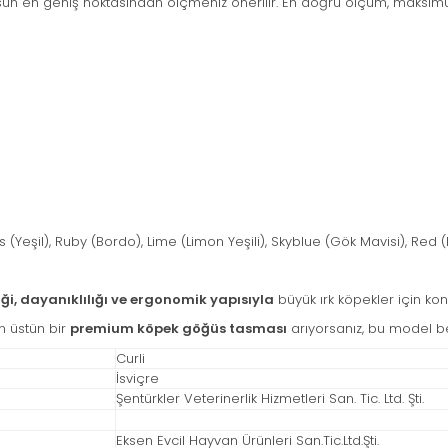
n en geniş noktasından ölçmeniz önerilir. En doğru ölçüm, maksimu
 (Yeşil), Ruby (Bordo), Lime (Limon Yeşili), Skyblue (Gök Mavisi), Red (
iği, dayanıklılığı ve ergonomik yapısıyla
büyük ırk köpekler için kon
n üstün bir
premium köpek göğüs tasması
arıyorsanız, bu model bekl
Curli
İsviçre
Şentürkler Veterinerlik Hizmetleri San. Tic. Ltd. Şti.
Eksen Evcil Hayvan Ürünleri San.Tic.Ltd.Şti.