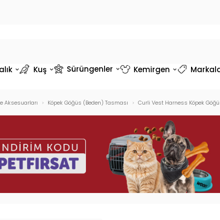
Sürüngenler
alık
Kuş
Kemirgen
Markal
e Aksesuarları
Köpek Göğüs (Beden) Tasması
Curli Vest Harness Köpek Göğ