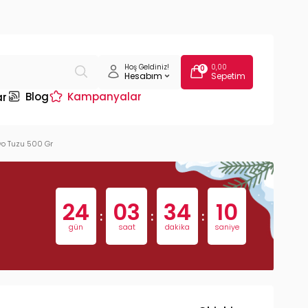
Hoş Geldiniz!
0,00
0
Hesabım
Sepetim
Blog
Kampanyalar
ar
nyo Tuzu 500 Gr
24
03
34
09
:
:
:
gün
saat
dakika
saniye