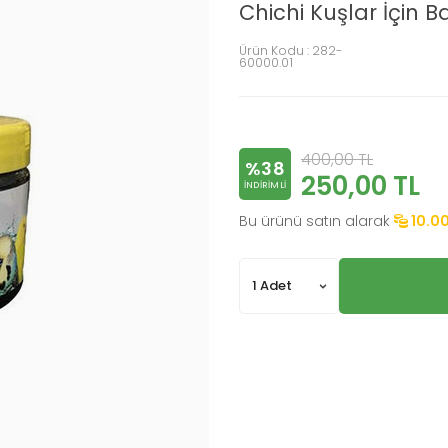
Chichi Kuşlar İçin 
Ürün Kodu :
282-
60000.01
400,00
TL
%38
250,00
TL
INDIRIMLI
Bu ürünü satın alarak
10.0