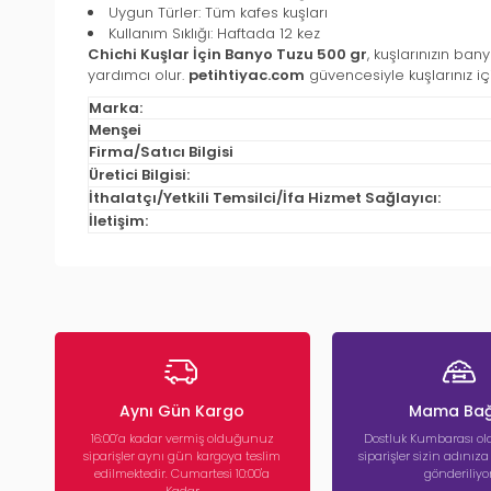
Uygun Türler: Tüm kafes kuşları
Kullanım Sıklığı: Haftada 12 kez
Chichi Kuşlar İçin Banyo Tuzu 500 gr
, kuşlarınızın ban
yardımcı olur.
petihtiyac.com
güvencesiyle kuşlarınız iç
Marka:
Menşei
Firma/Satıcı Bilgisi
Üretici Bilgisi:
İthalatçı/Yetkili Temsilci/İfa Hizmet Sağlayıcı:
İletişim:
Aynı Gün Kargo
Mama Bağ
16:00’a kadar vermiş olduğunuz
Dostluk Kumbarası ola
siparişler aynı gün kargoya teslim
siparişler sizin adınız
edilmektedir. Cumartesi 10:00'a
gönderiliyor