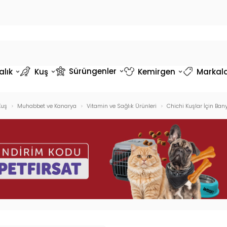
Sürüngenler
alık
Kuş
Kemirgen
Markal
Kuş
Muhabbet ve Kanarya
Vitamin ve Sağlık Ürünleri
Chichi Kuşlar İçin Ba