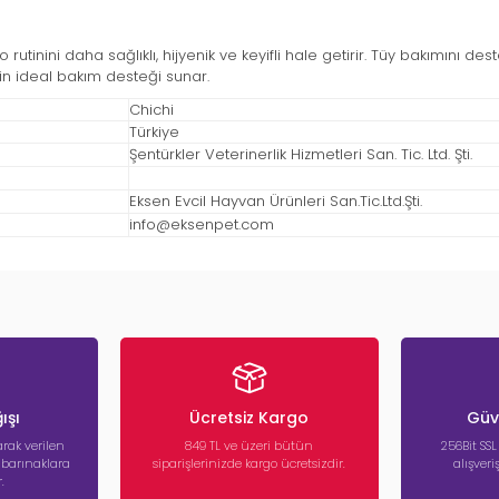
yo rutinini daha sağlıklı, hijyenik ve keyifli hale getirir. Tüy bakımını 
in ideal bakım desteği sunar.
Chichi
Türkiye
Şentürkler Veterinerlik Hizmetleri San. Tic. Ltd. Şti.
Eksen Evcil Hayvan Ürünleri San.Tic.Ltd.Şti.
info@eksenpet.com
ışı
Ücretsiz Kargo
Güve
rak verilen
849 TL ve üzeri bütün
256Bit SSL
a barınaklara
siparişlerinizde kargo ücretsizdir.
alışver
.