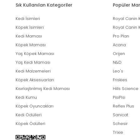
Sık Kullanılan Kategoriler
Popüler Mar
Kedi İsimleri
Royal Canin 
Köpek İsimleri
Royal Canin 
Kedi Maması
Pro Plan
Köpek Maması
Acana
Yaş Köpek Maması
Orijen
Yaş Kedi Maması
N&D
Kedi Malzemeleri
Leo's
Köpek Aksesuarları
Friskies
Kısırlaştırılmış Kedi Maması
Hills Science
Kedi Kumu
PisiPisi
Köpek Oyuncakları
Reflex Plus
Kedi Ödülleri
Sanicat
Köpek Ödülleri
Schesir
Trixie