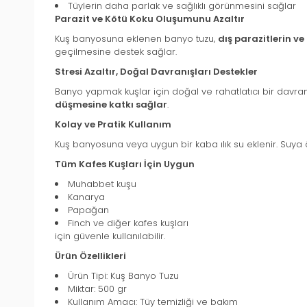
Tüylerin daha parlak ve sağlıklı görünmesini sağlar
Parazit ve Kötü Koku Oluşumunu Azaltır
Kuş banyosuna eklenen banyo tuzu,
dış parazitlerin v
geçilmesine destek sağlar.
Stresi Azaltır, Doğal Davranışları Destekler
Banyo yapmak kuşlar için doğal ve rahatlatıcı bir davranı
düşmesine katkı sağlar
.
Kolay ve Pratik Kullanım
Kuş banyosuna veya uygun bir kaba ılık su eklenir. Suya öne
Tüm Kafes Kuşları İçin Uygun
Muhabbet kuşu
Kanarya
Papağan
Finch ve diğer kafes kuşları
için güvenle kullanılabilir.
Ürün Özellikleri
Ürün Tipi: Kuş Banyo Tuzu
Miktar: 500 gr
Kullanım Amacı: Tüy temizliği ve bakım