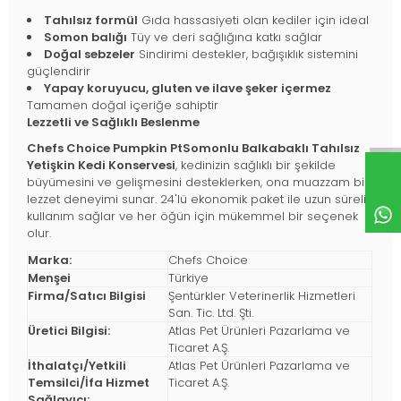
Tahılsız formül
Gıda hassasiyeti olan kediler için ideal
Somon balığı
Tüy ve deri sağlığına katkı sağlar
Doğal sebzeler
Sindirimi destekler, bağışıklık sistemini
güçlendirir
Yapay koruyucu, gluten ve ilave şeker içermez
Tamamen doğal içeriğe sahiptir
Lezzetli ve Sağlıklı Beslenme
Chefs Choice Pumpkin PtSomonlu Balkabaklı Tahılsız
Yetişkin Kedi Konservesi
, kedinizin sağlıklı bir şekilde
büyümesini ve gelişmesini desteklerken, ona muazzam bir
lezzet deneyimi sunar. 24'lü ekonomik paket ile uzun süreli
kullanım sağlar ve her öğün için mükemmel bir seçenek
olur.
Marka:
Chefs Choice
Menşei
Türkiye
Firma/Satıcı Bilgisi
Şentürkler Veterinerlik Hizmetleri
San. Tic. Ltd. Şti.
Üretici Bilgisi:
Atlas Pet Ürünleri Pazarlama ve
Ticaret A.Ş.
İthalatçı/Yetkili
Atlas Pet Ürünleri Pazarlama ve
Temsilci/İfa Hizmet
Ticaret A.Ş.
Sağlayıcı: