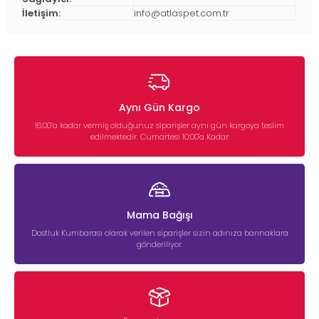
İletişim:
info@atlaspet.com.tr
Aynı Gün Kargo
16:00’a kadar vermiş olduğunuz siparişler aynı gün kargoya teslim
edilmektedir. Cumartesi 10:00'a Kadar
Mama Bağışı
Dostluk Kumbarası olarak verilen siparişler sizin adınıza barınaklara
gönderiliyor.