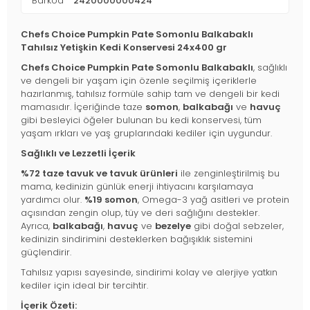
Barkod
2420000000424
Chefs Choice Pumpkin Pate Somonlu Balkabaklı
Tahılsız Yetişkin Kedi Konservesi 24x400 gr
Chefs Choice Pumpkin Pate Somonlu Balkabaklı
, sağlıklı
ve dengeli bir yaşam için özenle seçilmiş içeriklerle
hazırlanmış, tahılsız formüle sahip tam ve dengeli bir kedi
mamasıdır. İçeriğinde taze
somon
,
balkabağı
ve
havuç
gibi besleyici öğeler bulunan bu kedi konservesi, tüm
yaşam ırkları ve yaş gruplarındaki kediler için uygundur.
Sağlıklı ve Lezzetli İçerik
%72 taze tavuk ve tavuk ürünleri
ile zenginleştirilmiş bu
mama, kedinizin günlük enerji ihtiyacını karşılamaya
yardımcı olur.
%19 somon
, Omega-3 yağ asitleri ve protein
açısından zengin olup, tüy ve deri sağlığını destekler.
Ayrıca,
balkabağı
,
havuç
ve
bezelye
gibi doğal sebzeler,
kedinizin sindirimini desteklerken bağışıklık sistemini
güçlendirir.
Tahılsız yapısı sayesinde, sindirimi kolay ve alerjiye yatkın
kediler için ideal bir tercihtir.
İçerik Özeti: