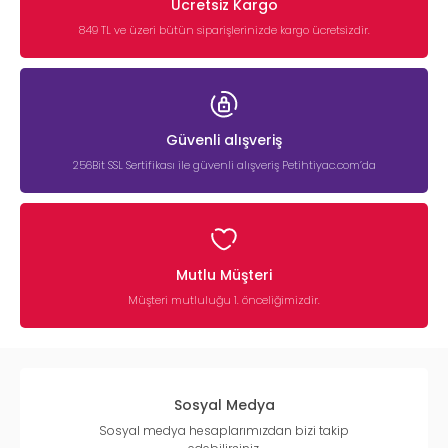
Ücretsiz Kargo
849 TL ve üzeri bütün siparişlerinizde kargo ücretsizdir.
Güvenli alışveriş
256Bit SSL Sertifikası ile güvenli alışveriş Petihtiyac.com’da
Mutlu Müşteri
Müşteri mutluluğu 1. önceliğimizdir.
Sosyal Medya
Sosyal medya hesaplarımızdan bizi takip