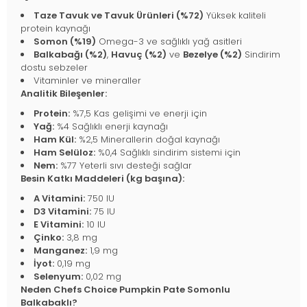
Taze Tavuk ve Tavuk Ürünleri (%72)
Yüksek kaliteli
protein kaynağı
Somon (%19)
Omega-3 ve sağlıklı yağ asitleri
Balkabağı (%2)
,
Havuç (%2)
ve
Bezelye (%2)
Sindirim
dostu sebzeler
Vitaminler ve mineraller
Analitik Bileşenler:
Protein:
%7,5 Kas gelişimi ve enerji için
Yağ:
%4 Sağlıklı enerji kaynağı
Ham Kül:
%2,5 Minerallerin doğal kaynağı
Ham Selüloz:
%0,4 Sağlıklı sindirim sistemi için
Nem:
%77 Yeterli sıvı desteği sağlar
Besin Katkı Maddeleri (kg başına):
A Vitamini:
750 IU
D3 Vitamini:
75 IU
E Vitamini:
10 IU
Çinko:
3,8 mg
Manganez:
1,9 mg
İyot:
0,19 mg
Selenyum:
0,02 mg
Neden Chefs Choice Pumpkin Pate Somonlu
Balkabaklı?