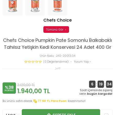
Chefs Choice
Tümünü Gör
Chefs Choice Pumpkin Pate Somonlu Balkabaklı
Tahılsız Yetişkin Kedi Konservesi 24 Adet 400 Gr
Ürün Kodu :
242-20013.04
(0 Değerlendirme)
Yorum Yap
6
:
19
:
33
3.120,00
TL
%38
1.940,00
TL
Saat içerisinde sipariş
INDIRIMLI
verin
bugün kargoda!
Bu ürünü satın alarak
77.60
TL Para Puan
kazanırsınız!