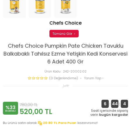
Chefs Choice
Tümünü Gör
Chefs Choice Pumpkin Pate Chicken Tavuklu
Balkabaklı Tahılsız Ezme Yetişkin Kedi Konservesi
6 Adet 400 Gr
Ürün Kodu :
242-20002.02
(0 Değerlendirme)
Yorum Yap
6
:
44
:
4
780,00
TL
%33
520,00
TL
Saat içerisinde sipariş
INDIRIMLI
verin
bugün kargoda!
Bu ürünü satın alarak
20.80
TL Para Puan
kazanırsınız!