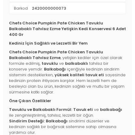
Barkod
2420000000073
Chefs Choice Pumpkin Pate Chicken Tavuklu
Balkabaklı Tahılsız Ezme Yetişkin Kedi Konservesi 6 Adet
400 Gr
Kediniz İçin Sağlıklı ve Lezzetli Bir Yem
Chefs Choice Pumpkin Pate Chicken Tavuklu
Balkabaklı Tahılsız Ezme
, yetişkin kediler için özel olarak
formüle edilmiş,
tavuklu
ve
balkabaklı
tahılsız bir
konserve yemdir.
Balkabağı
içeriğiyle kedinizin sindirim
sistemini desteklerken,
yüksek kaliteli tavuk eti
sayesinde
kedinizin protein ihtiyacını karşılar. Hem lezzetli hem de
besleyici olan bu ürün, kedinizin sağlıklı ve mutlu bir yaşam
sürmesine katkı sağlar.
Öne Çıkan Özellikler
Tavuklu ve Balkabaklı Formül:
Tavuk eti
ve
balkabağı
ile zenginleştirilmiş, tahılsız, lezzetli bir öğün.
Sindirim Desteği:
Balkabağı
sindirimi düzenler ve
kedinizin sağlıklı bir bağırsak sistemine sahip olmasına
yardımcı olur.