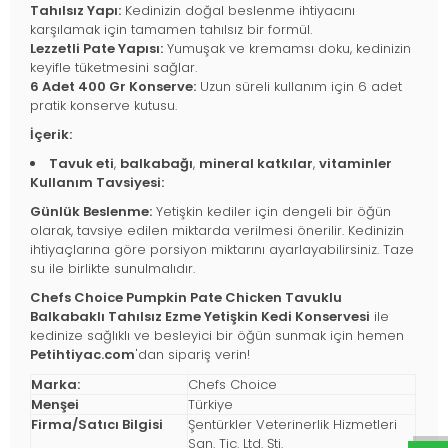
Tahılsız Yapı:
Kedinizin doğal beslenme ihtiyacını
karşılamak için tamamen tahılsız bir formül.
Lezzetli Pate Yapısı:
Yumuşak ve kremamsı doku, kedinizin
keyifle tüketmesini sağlar.
6 Adet 400 Gr Konserve:
Uzun süreli kullanım için 6 adet
pratik konserve kutusu.
İçerik:
Tavuk eti
,
balkabağı
,
mineral katkılar
,
vitaminler
Kullanım Tavsiyesi:
Günlük Beslenme:
Yetişkin kediler için dengeli bir öğün
olarak, tavsiye edilen miktarda verilmesi önerilir. Kedinizin
ihtiyaçlarına göre porsiyon miktarını ayarlayabilirsiniz. Taze
su ile birlikte sunulmalıdır.
Chefs Choice Pumpkin Pate Chicken Tavuklu
Balkabaklı Tahılsız Ezme Yetişkin Kedi Konservesi
ile
kedinize sağlıklı ve besleyici bir öğün sunmak için hemen
Petihtiyac.com
'dan sipariş verin!
Marka:
Chefs Choice
Menşei
Türkiye
Firma/Satıcı Bilgisi
Şentürkler Veterinerlik Hizmetleri
San. Tic. Ltd. Şti.