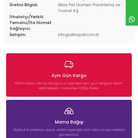
Üretici Bilgisi:
Atlas Pet Ürünleri Pazarlama ve
Ticaret A.Ş.
İthalatçı/Yetkili
Temsilci/İfa Hizmet
Sağlayıcı:
İletişim:
info@atlaspet.com.tr
Aynı Gün Kargo
16:00’a kadar vermiş olduğunuz siparişler aynı gün kargoya teslim
edilmektedir. Cumartesi 10:00'a Kadar
Mama Bağışı
Dostluk Kumbarası olarak verilen siparişler sizin adınıza barınaklara
gönderiliyor.