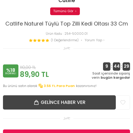
Catlife
Tümünü Gör
Catlife Naturel Tüylü Top Zilli Kedi Oltası 33 Cm
Ürün Kodu :
254-50000.01
(1 Değerlendirme)
Yorum Yap
9
:
44
:
29
110,00
TL
%18
89,90
TL
Saat içerisinde sipariş
INDIRIMLI
verin
bugün kargoda!
Bu ürünü satın alarak
3.56
TL Para Puan
kazanırsınız!
GELINCE HABER VER