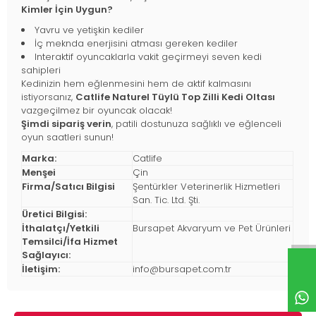
Kimler İçin Uygun?
Yavru ve yetişkin kediler
İç meknda enerjisini atması gereken kediler
Interaktif oyuncaklarla vakit geçirmeyi seven kedi
sahipleri
Kedinizin hem eğlenmesini hem de aktif kalmasını
istiyorsanız,
Catlife Naturel Tüylü Top Zilli Kedi Oltası
vazgeçilmez bir oyuncak olacak!
Şimdi sipariş verin
, patili dostunuza sağlıklı ve eğlenceli
oyun saatleri sunun!
Marka:
Catlife
Menşei
Çin
Firma/Satıcı Bilgisi
Şentürkler Veterinerlik Hizmetleri
San. Tic. Ltd. Şti.
Üretici Bilgisi:
İthalatçı/Yetkili
Bursapet Akvaryum ve Pet Ürünleri
Temsilci/İfa Hizmet
Sağlayıcı:
İletişim:
info@bursapet.com.tr