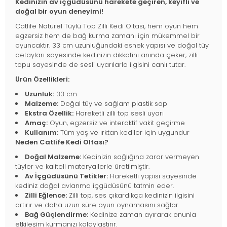
Kedinizin av içgüdüsünü harekete geçiren, keyifli ve
doğal bir oyun deneyimi!
Catlife Naturel Tüylü Top Zilli Kedi Oltası, hem oyun hem
egzersiz hem de bağ kurma zamanı için mükemmel bir
oyuncaktır. 33 cm uzunluğundaki esnek yapısı ve doğal tüy
detayları sayesinde kedinizin dikkatini anında çeker, zilli
topu sayesinde de sesli uyarılarla ilgisini canlı tutar.
Ürün Özellikleri:
Uzunluk:
33 cm
Malzeme:
Doğal tüy ve sağlam plastik sap
Ekstra Özellik:
Hareketli zilli top sesli uyarı
Amaç:
Oyun, egzersiz ve interaktif vakit geçirme
Kullanım:
Tüm yaş ve ırktan kediler için uygundur
Neden Catlife Kedi Oltası?
Doğal Malzeme:
Kedinizin sağlığına zarar vermeyen
tüyler ve kaliteli materyallerle üretilmiştir.
Av İçgüdüsünü Tetikler:
Hareketli yapısı sayesinde
kediniz doğal avlanma içgüdüsünü tatmin eder.
Zilli Eğlence:
Zilli top, ses çıkardıkça kedinizin ilgisini
artırır ve daha uzun süre oyun oynamasını sağlar.
Bağ Güçlendirme:
Kedinize zaman ayırarak onunla
etkileşim kurmanızı kolaylaştırır.