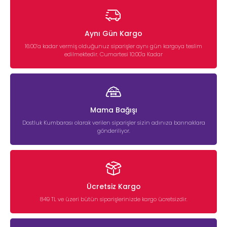
Aynı Gün Kargo
16:00’a kadar vermiş olduğunuz siparişler aynı gün kargoya teslim
edilmektedir. Cumartesi 10:00'a Kadar
Mama Bağışı
Dostluk Kumbarası olarak verilen siparişler sizin adınıza barınaklara
gönderiliyor.
Ücretsiz Kargo
849 TL ve üzeri bütün siparişlerinizde kargo ücretsizdir.