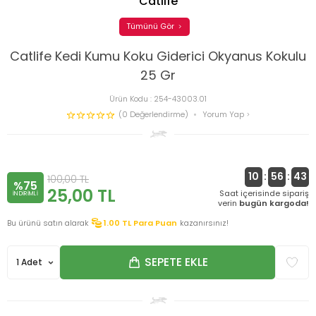
Catlife
Tümünü Gör
Catlife Kedi Kumu Koku Giderici Okyanus Kokulu
25 Gr
Ürün Kodu :
254-43003.01
(0 Değerlendirme)
Yorum Yap
10
:
56
:
43
100,00
TL
%75
25,00
TL
Saat içerisinde sipariş
INDIRIMLI
verin
bugün kargoda!
Bu ürünü satın alarak
1.00
TL Para Puan
kazanırsınız!
SEPETE EKLE