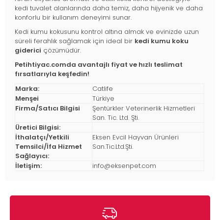
kedi tuvalet alanlarında daha temiz, daha hijyenik ve daha
konforlu bir kullanım deneyimi sunar.
Kedi kumu kokusunu kontrol altına almak ve evinizde uzun
süreli ferahlık sağlamak için ideal bir
kedi kumu koku
giderici
çözümüdür.
Petihtiyac.comda avantajlı fiyat ve hızlı teslimat
fırsatlarıyla keşfedin!
Marka:
Catlife
Menşei
Türkiye
Firma/Satıcı Bilgisi
Şentürkler Veterinerlik Hizmetleri
San. Tic. Ltd. Şti.
Üretici Bilgisi:
İthalatçı/Yetkili
Eksen Evcil Hayvan Ürünleri
Temsilci/İfa Hizmet
San.Tic.Ltd.Şti.
Sağlayıcı:
İletişim:
info@eksenpet.com