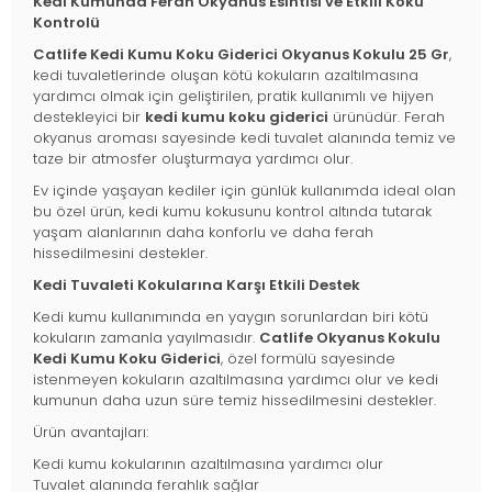
Kedi Kumunda Ferah Okyanus Esintisi ve Etkili Koku
Kontrolü
Catlife Kedi Kumu Koku Giderici Okyanus Kokulu 25 Gr
,
kedi tuvaletlerinde oluşan kötü kokuların azaltılmasına
yardımcı olmak için geliştirilen, pratik kullanımlı ve hijyen
destekleyici bir
kedi kumu koku giderici
ürünüdür. Ferah
okyanus aroması sayesinde kedi tuvalet alanında temiz ve
taze bir atmosfer oluşturmaya yardımcı olur.
Ev içinde yaşayan kediler için günlük kullanımda ideal olan
bu özel ürün, kedi kumu kokusunu kontrol altında tutarak
yaşam alanlarının daha konforlu ve daha ferah
hissedilmesini destekler.
Kedi Tuvaleti Kokularına Karşı Etkili Destek
Kedi kumu kullanımında en yaygın sorunlardan biri kötü
kokuların zamanla yayılmasıdır.
Catlife Okyanus Kokulu
Kedi Kumu Koku Giderici
, özel formülü sayesinde
istenmeyen kokuların azaltılmasına yardımcı olur ve kedi
kumunun daha uzun süre temiz hissedilmesini destekler.
Ürün avantajları:
Kedi kumu kokularının azaltılmasına yardımcı olur
Tuvalet alanında ferahlık sağlar