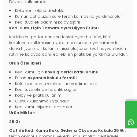
Düzenli kullanımda:
Koku kontrolünü destekler
Kumun daha uzun süre ferah kalmasına yardımcı olur
Kedi tuvaleti bakımını kolaylaştırır
Kedi Kumu İçin Tamamlayıcı Hijyen Ürünü
Kedi kumu performansını destekleyen bu ürün, kötü
kokuların azaltılmasına yardımcı olurken aynı zamanda
daha hijyenik bir kullanım hissi oluşturur. Evcil hayvan bakım
rutinine kolayca dahil edilebilen pratik bir yardımcı üründür.
Ürün Özellikleri
Kedi kumu için
koku giderici katkı ürünü
Ferah
okyanus kokulu formül
Kötü kokuların azaltılmasına yardımcı olur
Kedi tuvaletinde ferahlık sağlar
Kolay ve pratik kullanım
Günlük kullanıma uygundur
Kedi kumu hijyenini destekler
Ürün Miktarı
25 Gr
Catlife Kedi Kumu Koku Giderici Okyanus Kokulu 25 Gr
,
ferah okyanus aroması ve etkili koku kontrol desteğiyle