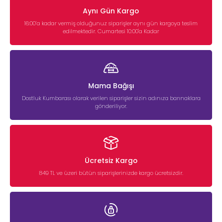
Aynı Gün Kargo
16:00’a kadar vermiş olduğunuz siparişler aynı gün kargoya teslim
edilmektedir. Cumartesi 10:00'a Kadar
Mama Bağışı
Dostluk Kumbarası olarak verilen siparişler sizin adınıza barınaklara
gönderiliyor.
Ücretsiz Kargo
849 TL ve üzeri bütün siparişlerinizde kargo ücretsizdir.