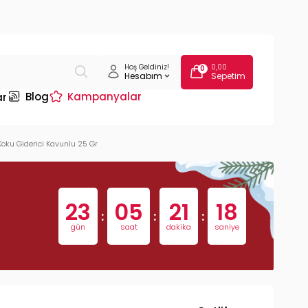
Hoş Geldiniz!
0,00
0
Hesabım
Sepetim
Blog
Kampanyalar
ar
Koku Giderici Kavunlu 25 Gr
23
05
21
17
:
:
:
gün
saat
dakika
saniye