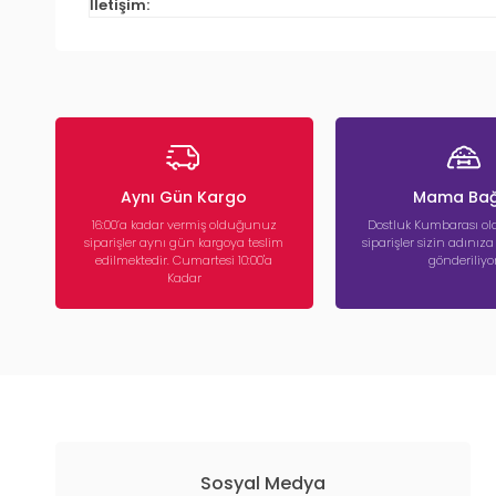
İletişim:
Aynı Gün Kargo
Mama Bağ
16:00’a kadar vermiş olduğunuz
Dostluk Kumbarası ola
siparişler aynı gün kargoya teslim
siparişler sizin adınız
edilmektedir. Cumartesi 10:00'a
gönderiliyor
Kadar
Sosyal Medya