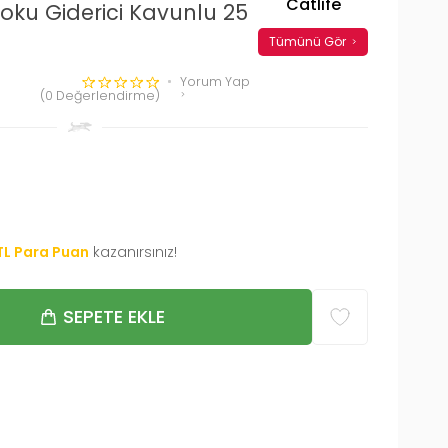
Catlife
oku Giderici Kavunlu 25
Tümünü Gör
Yorum Yap
(0 Değerlendirme)
TL Para Puan
kazanırsınız!
SEPETE EKLE