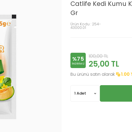
Catlife Kedi Kumu K
Gr
Ürün Kodu :
254-
43000.01
100,00
TL
%75
25,00
TL
INDIRIMLI
Bu ürünü satın alarak
1.00