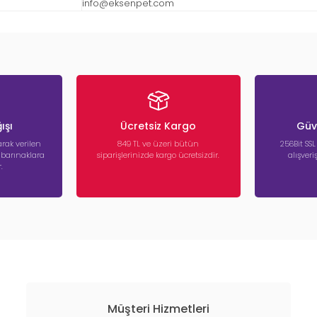
info@eksenpet.com
ışı
Ücretsiz Kargo
Güve
rak verilen
849 TL ve üzeri bütün
256Bit SSL
a barınaklara
siparişlerinizde kargo ücretsizdir.
alışver
.
Müşteri Hizmetleri