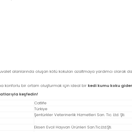
 tuvalet alanlarında oluşan kötü kokuları azaltmaya yardımcı olarak d
a konforlu bir ortam oluşturmak için ideal bir
kedi kumu koku gider
satlarıyla keşfedin!
Catlife
Türkiye
Şentürkler Veterinerlik Hizmetleri San. Tic. Ltd. Şti.
Eksen Evcil Hayvan Ürünleri San.Tic.Ltd.Şti.