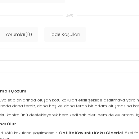
Yorumlar(0)
İade Koşulları
romalı Çözüm
tuvalet alanlarında oluşan kötü kokuları etkili şekilde azaltmaya yardım
ında daha temiz, daha hoş ve daha ferah bir ortam oluşmasına katk
e koku kontrolünü destekleyerek hem kedi sahipleri hem de ev ortamı i
mcı Olur
i kötü kokuların yayılmasıdır.
Catlife Kavunlu Koku Giderici
, özel 
ekler.