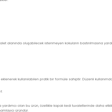
uvalet alanında oluşabilecek istenmeyen kokuların bastırılmasına yard
eklenerek kullanılabilen pratik bir formüle sahiptir. Düzenli kullan
z.
ardımcı olan bu ürün, özellikle kapalı kedi tuvaletlerinde daha etkil
mamlayıcı üründür.