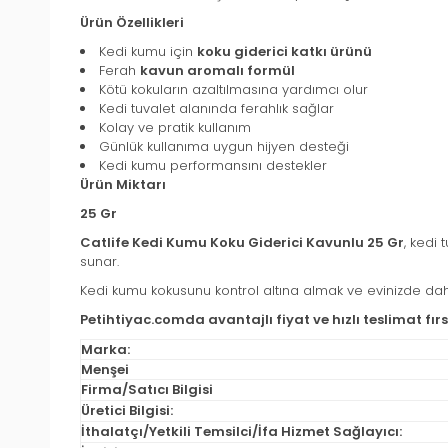
Ürün Özellikleri
Kedi kumu için
koku giderici katkı ürünü
Ferah
kavun aromalı formül
Kötü kokuların azaltılmasına yardımcı olur
Kedi tuvalet alanında ferahlık sağlar
Kolay ve pratik kullanım
Günlük kullanıma uygun hijyen desteği
Kedi kumu performansını destekler
Ürün Miktarı
25 Gr
Catlife Kedi Kumu Koku Giderici Kavunlu 25 Gr
, kedi
sunar.
Kedi kumu kokusunu kontrol altına almak ve evinizde dah
Petihtiyac.comda avantajlı fiyat ve hızlı teslimat fır
Marka:
Menşei
Firma/Satıcı Bilgisi
Üretici Bilgisi:
İthalatçı/Yetkili Temsilci/İfa Hizmet Sağlayıcı: