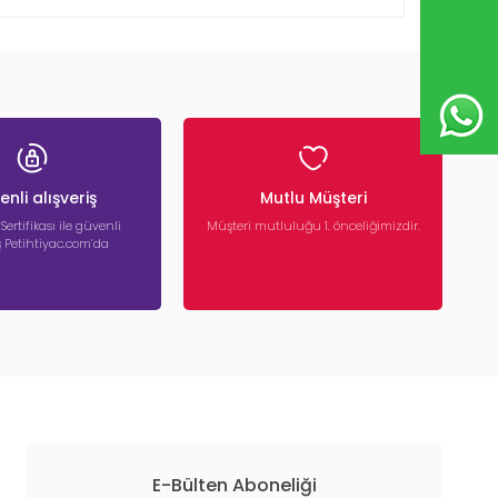
nli alışveriş
Mutlu Müşteri
 Sertifikası ile güvenli
Müşteri mutluluğu 1. önceliğimizdir.
iş Petihtiyac.com’da
E-Bülten Aboneliği