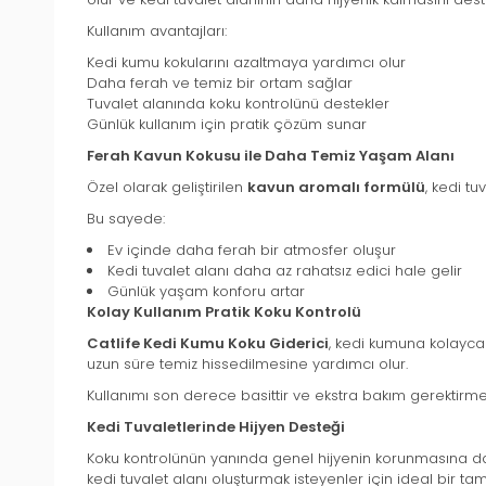
Kullanım avantajları:
Kedi kumu kokularını azaltmaya yardımcı olur
Daha ferah ve temiz bir ortam sağlar
Tuvalet alanında koku kontrolünü destekler
Günlük kullanım için pratik çözüm sunar
Ferah Kavun Kokusu ile Daha Temiz Yaşam Alanı
Özel olarak geliştirilen
kavun aromalı formülü
, kedi t
Bu sayede:
Ev içinde daha ferah bir atmosfer oluşur
Kedi tuvalet alanı daha az rahatsız edici hale gelir
Günlük yaşam konforu artar
Kolay Kullanım Pratik Koku Kontrolü
Catlife Kedi Kumu Koku Giderici
, kedi kumuna kolayca 
uzun süre temiz hissedilmesine yardımcı olur.
Kullanımı son derece basittir ve ekstra bakım gerektirme
Kedi Tuvaletlerinde Hijyen Desteği
Koku kontrolünün yanında genel hijyenin korunmasına da y
kedi tuvalet alanı oluşturmak isteyenler için ideal bir ta