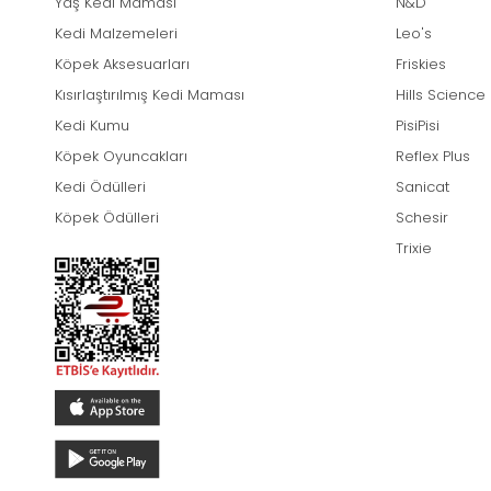
Yaş Kedi Maması
N&D
Kedi Malzemeleri
Leo's
Köpek Aksesuarları
Friskies
Kısırlaştırılmış Kedi Maması
Hills Science
Kedi Kumu
PisiPisi
Köpek Oyuncakları
Reflex Plus
Kedi Ödülleri
Sanicat
Köpek Ödülleri
Schesir
Trixie