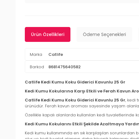
Ürün Özellikleri
Ödeme Seçenekleri
Marka
Catlife
Barkod
8681475640582
Catlife Kedi Kumu Koku Giderici Kavunlu 25 Gr
Kedi Kumu Kokularına Karşı Etkili ve Ferah Kavun A
Catlife Kedi Kumu Koku Giderici Kavunlu 25 Gr
, kedi 
ürünüdür. Ferah kavun aroması sayesinde yaşam alanlar
Özellikle kapalı alanlarda kullanılan kedi tuvaletlerind
Kedi Kumu Kokularını Etkili Şekilde Azaltmaya Yardı
Kedi kumu kullanımında en sık karşılaşılan sorunlardan bir
olur ve kedi tuvalet alanının daha hijyenik kalmasını dest