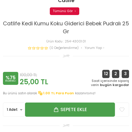
Catlife
Tümünü Gör
Catlife Kedi Kumu Koku Giderici Bebek Pudralı 25
Gr
Ürün Kodu :
254-43001.01
(0 Değerlendirme)
Yorum Yap
12
:
2
:
2
100,00
TL
%75
25,00
TL
Saat içerisinde sipariş
INDIRIMLI
verin
bugün kargoda!
Bu ürünü satın alarak
1.00
TL Para Puan
kazanırsınız!
SEPETE EKLE