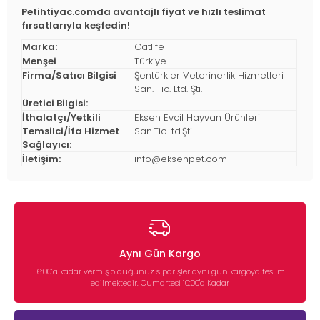
Petihtiyac.comda avantajlı fiyat ve hızlı teslimat
fırsatlarıyla keşfedin!
Marka:
Catlife
Menşei
Türkiye
Firma/Satıcı Bilgisi
Şentürkler Veterinerlik Hizmetleri
San. Tic. Ltd. Şti.
Üretici Bilgisi:
İthalatçı/Yetkili
Eksen Evcil Hayvan Ürünleri
Temsilci/İfa Hizmet
San.Tic.Ltd.Şti.
Sağlayıcı:
İletişim:
info@eksenpet.com
Aynı Gün Kargo
16:00’a kadar vermiş olduğunuz siparişler aynı gün kargoya teslim
edilmektedir. Cumartesi 10:00'a Kadar