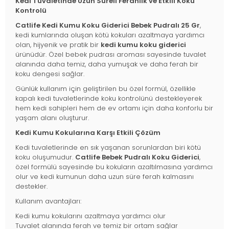
Kedi Tuvaletinde Uzun Süreli Ferahlık ve Etkili Koku
Kontrolü
Catlife Kedi Kumu Koku Giderici Bebek Pudralı 25 Gr
,
kedi kumlarında oluşan kötü kokuları azaltmaya yardımcı
olan, hijyenik ve pratik bir
kedi kumu koku giderici
ürünüdür. Özel bebek pudrası aroması sayesinde tuvalet
alanında daha temiz, daha yumuşak ve daha ferah bir
koku dengesi sağlar.
Günlük kullanım için geliştirilen bu özel formül, özellikle
kapalı kedi tuvaletlerinde koku kontrolünü destekleyerek
hem kedi sahipleri hem de ev ortamı için daha konforlu bir
yaşam alanı oluşturur.
Kedi Kumu Kokularına Karşı Etkili Çözüm
Kedi tuvaletlerinde en sık yaşanan sorunlardan biri kötü
koku oluşumudur.
Catlife Bebek Pudralı Koku Giderici
,
özel formülü sayesinde bu kokuların azaltılmasına yardımcı
olur ve kedi kumunun daha uzun süre ferah kalmasını
destekler.
Kullanım avantajları:
Kedi kumu kokularını azaltmaya yardımcı olur
Tuvalet alanında ferah ve temiz bir ortam sağlar