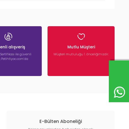
nli alışveriş
Mutlu Müşteri
 Sertifikası ile güvenli
Müşteri mutluluğu 1. önceliğimizdir.
iş Petihtiyac.com’da
E-Bülten Aboneliği