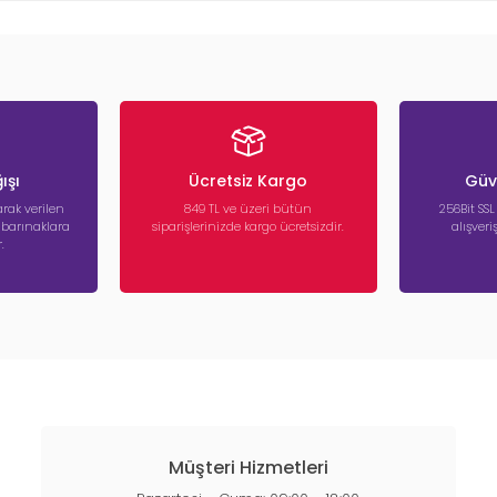
ışı
Ücretsiz Kargo
Güve
rak verilen
849 TL ve üzeri bütün
256Bit SSL
a barınaklara
siparişlerinizde kargo ücretsizdir.
alışver
.
Müşteri Hizmetleri