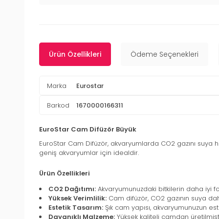
Ürün Özellikleri
Ödeme Seçenekleri
Marka
Eurostar
Barkod
1670000166311
EuroStar Cam Difüzör Büyük
EuroStar Cam Difüzör, akvaryumlarda CO2 gazını suya homo
geniş akvaryumlar için idealdir.
Ürün Özellikleri
CO2 Dağıtımı:
Akvaryumunuzdaki bitkilerin daha iyi fo
Yüksek Verimlilik:
Cam difüzör, CO2 gazının suya daha et
Estetik Tasarım:
Şık cam yapısı, akvaryumunuzun es
Dayanıklı Malzeme:
Yüksek kaliteli camdan üretilmişt