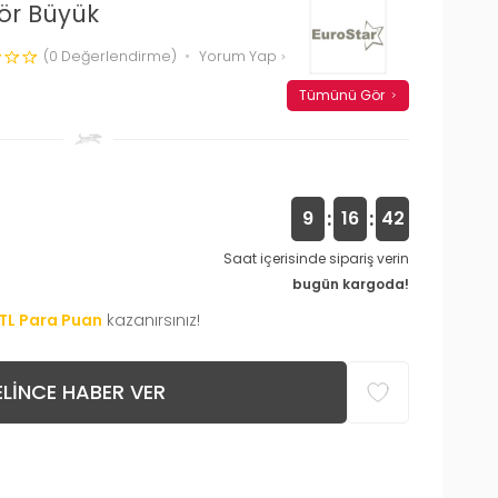
ör Büyük
(0 Değerlendirme)
Yorum Yap
Tümünü Gör
:
:
9
16
42
Saat içerisinde sipariş verin
bugün kargoda!
TL Para Puan
kazanırsınız!
LINCE HABER VER