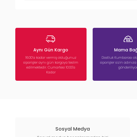
Aynı Gün Kargo
Mama Bağ
16:00’a kadar vermiş olduğunuz
Dostluk Kumbarası ola
siparişler aynı gün kargoya teslim
siparişler sizin adınız
edilmektedir. Cumartesi 10:00'a
gönderiliyor
Kadar
Sosyal Medya