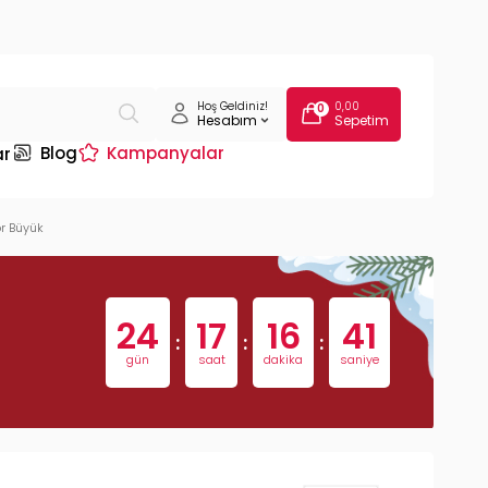
Hoş Geldiniz!
0,00
0
Hesabım
Sepetim
Blog
Kampanyalar
ar
r Büyük
24
17
16
41
:
:
:
gün
saat
dakika
saniye