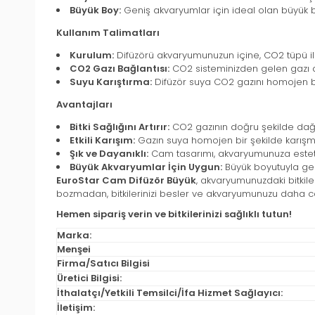
Büyük Boy:
Geniş akvaryumlar için ideal olan büyük bo
Kullanım Talimatları
Kurulum:
Difüzörü akvaryumunuzun içine, CO2 tüpü ile
CO2 Gazı Bağlantısı:
CO2 sisteminizden gelen gazı d
Suyu Karıştırma:
Difüzör suya CO2 gazını homojen bir
Avantajları
Bitki Sağlığını Artırır:
CO2 gazının doğru şekilde dağıl
Etkili Karışım:
Gazın suya homojen bir şekilde karışma
Şık ve Dayanıklı:
Cam tasarımı, akvaryumunuza estetik
Büyük Akvaryumlar İçin Uygun:
Büyük boyutuyla geniş
EuroStar Cam Difüzör Büyük
, akvaryumunuzdaki bitkiler
bozmadan, bitkilerinizi besler ve akvaryumunuzu daha can
Hemen sipariş verin ve bitkilerinizi sağlıklı tutun!
Marka:
Menşei
Firma/Satıcı Bilgisi
Üretici Bilgisi:
İthalatçı/Yetkili Temsilci/İfa Hizmet Sağlayıcı:
İletişim: