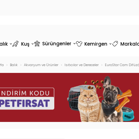
Sürüngenler
alık
Kuş
Kemirgen
Markal
fa
Balık
Akvaryum ve Ürünler
Isıtıcılar ve Dereceler
EuroStar Cam Difüzö