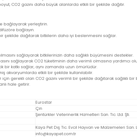
yut, CO2 gazını daha büyük alanlarda etkili bir şekilde dağıtır.
 bağlayarak yerleştirin.
ifüzöre bağlayın.
 şekilde dağıtarak bitkilerin daha iyi beslenmesini sağlar.
masını sağlayarak bitkilerinizin daha sağlıklı büyümesini destekler.
sını sağlayarak CO2 tüketiminin daha verimli olmasına yardımcı olu
 bir katkı sağlar, aynı zamanda uzun ömürlüdür.
 akvaryumlarda etkili bir şekilde kullanılabilir.
 için gerekli olan CO2 gazını verimli bir şekilde dağıtarak sağlıklı bir
lı hale getirir.
Eurostar
Çin
Şentürkler Veterinerlik Hizmetleri San. Tic. Ltd. Şti.
Kaya Pet Dış Tic. Evcil Hayvan ve Malzemeleri San. Ltd
info@kayapet.com.tr