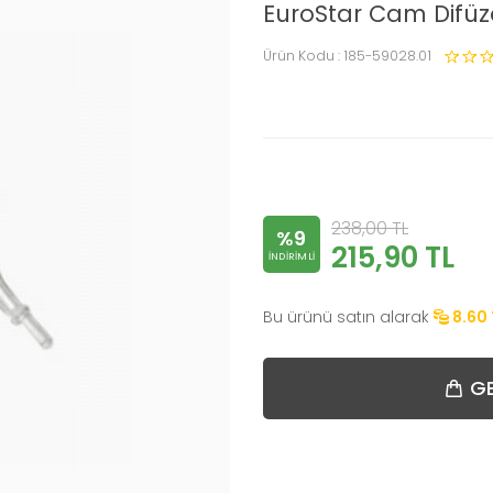
EuroStar Cam Difüz
Ürün Kodu :
185-59028.01
238,00
TL
%9
215,90
TL
INDIRIMLI
Bu ürünü satın alarak
8.60
GE