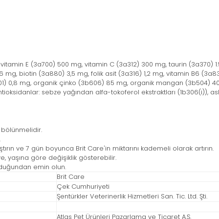
, vitamin E (3a700) 500 mg, vitamin C (3a312) 300 mg, taurin (3a370) 1.
6 mg, biotin (3a880) 3,5 mg, folik asit (3a316) 1,2 mg, vitamin B6 (3
b201) 0,8 mg, organik çinko (3b606) 85 mg, organik mangan (3b504) 4
ioksidanlar: sebze yağından alfa-tokoferol ekstraktları (1b306(i)), ask
 bölünmelidir.
.
ştırın ve 7 gün boyunca Brit Care'in miktarını kademeli olarak artırın.
, yaşına göre değişiklik gösterebilir.
olduğundan emin olun.
Brit Care
Çek Cumhuriyeti
Şentürkler Veterinerlik Hizmetleri San. Tic. Ltd. Şti.
Atlas Pet Ürünleri Pazarlama ve Ticaret A.Ş.