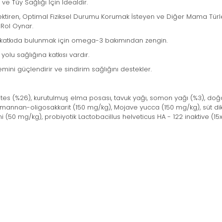
 ve Tüy Sağlığı İçin İdealdir.
ektiren, Optimal Fiziksel Durumu Korumak İsteyen ve Diğer Mama Türleri
 Rol Oynar.
ye katkıda bulunmak için omega-3 bakımından zengin.
olu sağlığına katkısı vardır.
emini güçlendirir ve sindirim sağlığını destekler.
es (%26), kurutulmuş elma posası, tavuk yağı, somon yağı (%3), doğ
), mannan-oligosakkarit (150 mg/kg), Mojave yucca (150 mg/kg), süt d
(50 mg/kg), probiyotik Lactobacillus helveticus HA - 122 inaktive (15