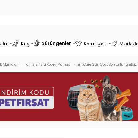
Sürüngenler
alık
Kuş
Kemirgen
Markal
k Mamaları
Tahılsız Kuru Köpek Maması
Brit Care Skin Coat Somonlu Tahılsı