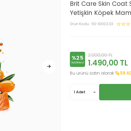
Brit Care Skin Coat
Yetişkin Köpek Mam
Ürün Kodu :
110-10002.03
2.000,00
TL
%25
1.490,00
TL
INDIRIMLI
Bu ürünü satın alarak
59.6