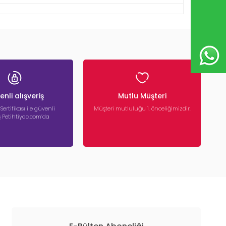
nli alışveriş
Mutlu Müşteri
 Sertifikası ile güvenli
Müşteri mutluluğu 1. önceliğimizdir.
iş Petihtiyac.com’da