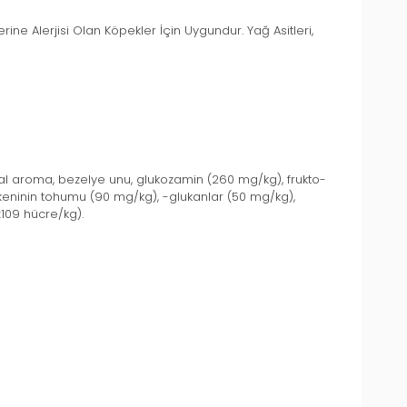
ne Alerjisi Olan Köpekler İçin Uygundur. Yağ Asitleri,
al aroma, bezelye unu, glukozamin (260 mg/kg), frukto-
ikeninin tohumu (90 mg/kg), -glukanlar (50 mg/kg),
x109 hücre/kg).