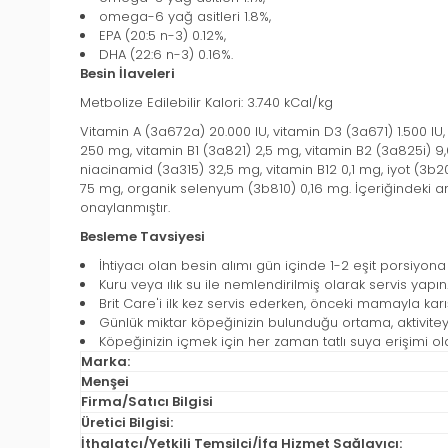
omega-6 yağ asitleri 1.8%,
EPA (20:5 n-3) 0.12%,
DHA (22:6 n-3) 0.16%.
Besin İlaveleri
Metbolize Edilebilir Kalori: 3.740 kCal/kg
Vitamin A (3a672a) 20.000 IU, vitamin D3 (3a671) 1.500 IU
250 mg, vitamin B1 (3a821) 2,5 mg, vitamin B2 (3a825i) 9,
niacinamid (3a315) 32,5 mg, vitamin B12 0,1 mg, iyot (3
75 mg, organik selenyum (3b810) 0,16 mg. İçeriğindeki ant
onaylanmıştır.
Besleme Tavsiyesi
İhtiyacı olan besin alımı gün içinde 1-2 eşit porsiyona
Kuru veya ılık su ile nemlendirilmiş olarak servis yapın
Brit Care'i ilk kez servis ederken, önceki mamayla karı
Günlük miktar köpeğinizin bulunduğu ortama, aktiviteye
Köpeğinizin içmek için her zaman tatlı suya erişimi 
Marka:
Menşei
Firma/Satıcı Bilgisi
Üretici Bilgisi:
İthalatçı/Yetkili Temsilci/İfa Hizmet Sağlayıcı: