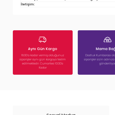
İletişim:
Aynı Gün Kargo
Mama Bağ
16:00’a kadar vermiş olduğunuz
Dostluk Kumbarası ola
siparişler aynı gün kargoya teslim
siparişler sizin adınız
edilmektedir. Cumartesi 10:00'a
gönderiliyor
Kadar