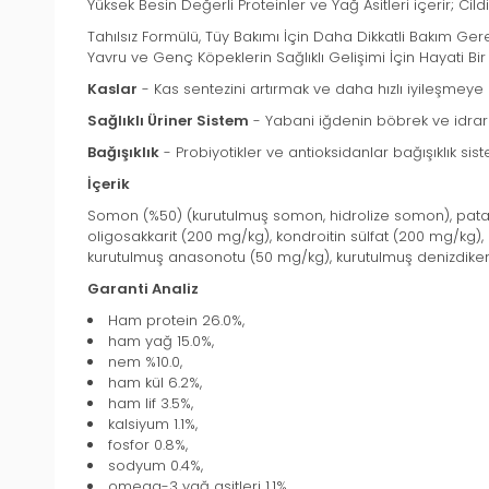
Yüksek Besin Değerli Proteinler ve Yağ Asitleri içerir; Cildi
Tahılsız Formülü, Tüy Bakımı İçin Daha Dikkatli Bakım Ger
Yavru ve Genç Köpeklerin Sağlıklı Gelişimi İçin Hayati Bir
Kaslar
- Kas sentezini artırmak ve daha hızlı iyileşme
Sağlıklı Üriner Sistem
- Yabani iğdenin böbrek ve idrar y
Bağışıklık
- Probiyotikler ve antioksidanlar bağışıklık sist
İçerik
Somon (%50) (kurutulmuş somon, hidrolize somon), patat
oligosakkarit (200 mg/kg), kondroitin sülfat (200 mg/kg
kurutulmuş anasonotu (50 mg/kg), kurutulmuş denizdikeni 
Garanti Analiz
Ham protein 26.0%,
ham yağ 15.0%,
nem %10.0,
ham kül 6.2%,
ham lif 3.5%,
kalsiyum 1.1%,
fosfor 0.8%,
sodyum 0.4%,
omega-3 yağ asitleri 1.1%,