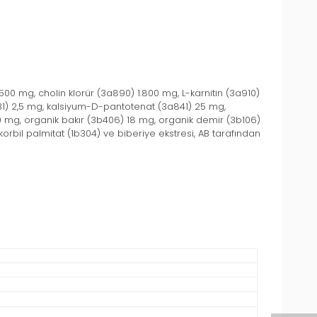
500 mg, cholin klorür (3a890) 1.800 mg, L-karnitin (3a910)
a831) 2,5 mg, kalsiyum-D-pantotenat (3a841) 25 mg,
0 mg, organik bakır (3b406) 18 mg, organik demir (3b106)
orbil palmitat (1b304) ve biberiye ekstresi, AB tarafından