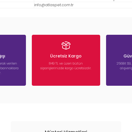
info@atlaspet.com.tr
ışı
Ücretsiz Kargo
Güve
rak verilen
849 TL ve üzeri bütün
256Bit SSL
a barınaklara
siparişlerinizde kargo ücretsizdir.
alışver
.