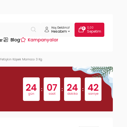
Hoş Geldiniz!
0,00
0
Hesabım
Sepetim
Blog
Kampanyalar
ar
z Yetişkin Köpek Maması 3 Kg
24
07
24
41
:
:
:
gün
saat
dakika
saniye