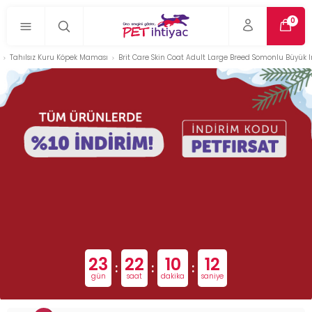
0
Tahılsız Kuru Köpek Maması
Brit Care Skin Coat Adult Large Breed Somonlu Büyük Ir
23
22
10
11
:
:
:
gün
saat
dakika
saniye