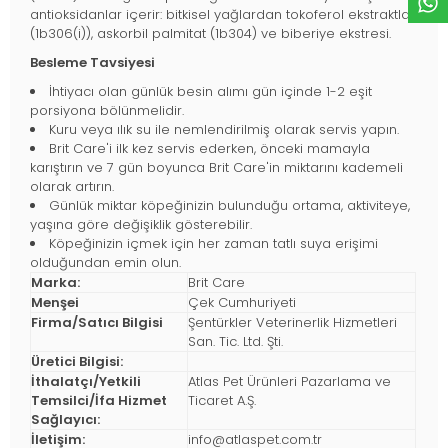
antioksidanlar içerir: bitkisel yağlardan tokoferol ekstraktları
(1b306(i)), askorbil palmitat (1b304) ve biberiye ekstresi.
Besleme Tavsiyesi
İhtiyacı olan günlük besin alımı gün içinde 1-2 eşit
porsiyona bölünmelidir.
Kuru veya ılık su ile nemlendirilmiş olarak servis yapın.
Brit Care'i ilk kez servis ederken, önceki mamayla
karıştırın ve 7 gün boyunca Brit Care'in miktarını kademeli
olarak artırın.
Günlük miktar köpeğinizin bulunduğu ortama, aktiviteye,
yaşına göre değişiklik gösterebilir.
Köpeğinizin içmek için her zaman tatlı suya erişimi
olduğundan emin olun.
Marka:
Brit Care
Menşei
Çek Cumhuriyeti
Firma/Satıcı Bilgisi
Şentürkler Veterinerlik Hizmetleri
San. Tic. Ltd. Şti.
Üretici Bilgisi:
İthalatçı/Yetkili
Atlas Pet Ürünleri Pazarlama ve
Temsilci/İfa Hizmet
Ticaret A.Ş.
Sağlayıcı:
İletişim:
info@atlaspet.com.tr