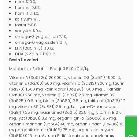
nem %10.0,
ham kül %6.5,
ham lif %4.0,
kalsiyum %1.1,
fosfor %0.8,
sodyum %0.4,
omega-3 yağ asitleri %1.0,
omega-6 yağ asitleri %1.7,
EPA (20:5 n-3) %0.12,
DHA (22:6 n-3) %0.16.
Besin İlaveleri
Metabolize Edilebilir Enerji: 3.640 kCal/kg
Vitamin A (3a672a) 20.000 IU, vitamin D3 (3a671) 1.500 IU,
vitamin E (3a700) 500 mg, vitamin C (3a312) 300mg, taurin
(3a370) 1.500 mg, kolin klorür (3a890) 1.800 mg, L-karnitin
(3a910) 250 mg, vitamin B1 (3a821) 2.5 mg, vitamin B2
(3a825i) 9.6 mg, biotin (3a880) 3.5 mg, folik asit (3a316) 1.2
mg, vitamin B6 (3a831) 2.5 mg, kalsiyum-D-pantotenat
(3a841) 25 mg, niasinamid (3a315) 32.5 mg, vitamin B12 0.1
mg, iyot (3b201) 0.8 mg, organik çinko (3b606) 85 mg,
organik mangan (3b504) 40 mg, organik bakır (3b406) 18
mg, organik demir (3b106) 75 mg, organik selenyum
(3b810) 0.16 mg. Avrupa Birliği tarafından onaylanmış