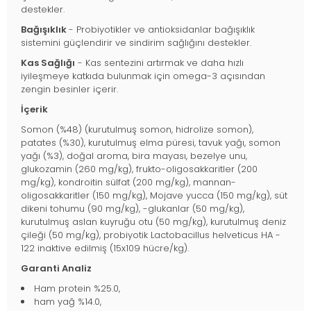
destekler.
Bağışıklık
- Probiyotikler ve antioksidanlar bağışıklık
sistemini güçlendirir ve sindirim sağlığını destekler.
Kas Sağlığı
- Kas sentezini artırmak ve daha hızlı
iyileşmeye katkıda bulunmak için omega-3 açısından
zengin besinler içerir.
İçerik
Somon (%48) (kurutulmuş somon, hidrolize somon),
patates (%30), kurutulmuş elma püresi, tavuk yağı, somon
yağı (%3), doğal aroma, bira mayası, bezelye unu,
glukozamin (260 mg/kg), frukto-oligosakkaritler (200
mg/kg), kondroitin sülfat (200 mg/kg), mannan-
oligosakkaritler (150 mg/kg), Mojave yucca (150 mg/kg), süt
dikeni tohumu (90 mg/kg), -glukanlar (50 mg/kg),
kurutulmuş aslan kuyruğu otu (50 mg/kg), kurutulmuş deniz
çileği (50 mg/kg), probiyotik Lactobacillus helveticus HA -
122 inaktive edilmiş (15x109 hücre/kg).
Garanti Analiz
Ham protein %25.0,
ham yağ %14.0,