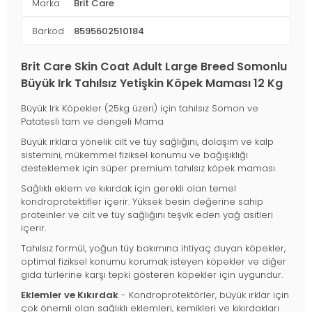
Marka
Brit Care
Barkod
8595602510184
Brit Care Skin Coat Adult Large Breed Somonlu
Büyük Irk Tahılsız Yetişkin Köpek Maması 12 Kg
Büyük Irk Köpekler (25kg üzeri) için tahılsız Somon ve
Patatesli tam ve dengeli Mama
Büyük ırklara yönelik cilt ve tüy sağlığını, dolaşım ve kalp
sistemini, mükemmel fiziksel konumu ve bağışıklığı
desteklemek için süper premium tahılsız köpek maması.
Sağlıklı eklem ve kıkırdak için gerekli olan temel
kondroprotektifler içerir. Yüksek besin değerine sahip
proteinler ve cilt ve tüy sağlığını teşvik eden yağ asitleri
içerir.
Tahılsız formül, yoğun tüy bakımına ihtiyaç duyan köpekler,
optimal fiziksel konumu korumak isteyen köpekler ve diğer
gıda türlerine karşı tepki gösteren köpekler için uygundur.
Eklemler ve Kıkırdak
- Kondroprotektörler, büyük ırklar için
çok önemli olan sağlıklı eklemleri, kemikleri ve kıkırdakları