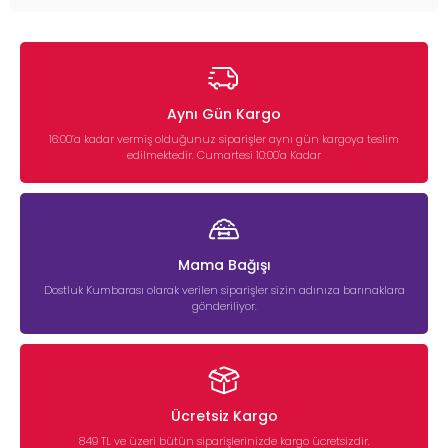
Aynı Gün Kargo
16:00’a kadar vermiş olduğunuz siparişler aynı gün kargoya teslim
edilmektedir. Cumartesi 10:00'a Kadar
Mama Bağışı
Dostluk Kumbarası olarak verilen siparişler sizin adınıza barınaklara
gönderiliyor.
Ücretsiz Kargo
849 TL ve üzeri bütün siparişlerinizde kargo ücretsizdir.