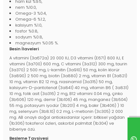
ham kül %9.5,
nem %10.0,
Omega-3 %0.4,
Omega-6 %1.2,
kalsiyum %1.0,
fosfor %0.8,
sodyum %0.8,
magnezyum %0.05 %.
Besin İlaveleri
A vitamini (3a672a) 20 000 IU, D3 vitamini (E671) 800 IU, E
vitamini (3a700) 600 mg, C vitamini (3a312) 300 mg, taurin
(3a370) 2 500 mg, L-karnitin (3a910) 50 mg, kolin klorür
(3a890) 2 500 mg, biotin (3a880) 2 mg, vitamin B1 (3a821)
10 mg, vitamin B2 12 mg, niasinamid (3a315) 50 mg,
kalsiyum-D-pantotenat (3a841) 40 mg, vitamin B6 ( 3a831)
10 mg, folik asit (3a316) 2 mg, B12 vitamini 0.04 mg, çinko
(3b606) 120 mg, demir (3b106) 45 mg, manganez (3b504)
55 mg, potasyum iyodür (3b201) 4 mg, bakır (3b406) ) 10
mg, selenyum (3b8.10) 0.2 mg, L-metionin (3c305) 2 000
mg. AB onaylı doğal antioksidanlar içerir: bitkisel yağdan
(1b306) tokoferol özleri, askorbil palmitat (1b304) ve
biberiye özü.
Besleme Tavsiyesi