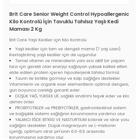
Brit Care Senior Weight Control Hypoallergenic
Kilo Kontrolü İçin Tavuklu Tahılsız Yaşlı Kedi
Maması 2 Kg
Brit Care Yaşlı Kediler için Kilo Kontrolü
Yaşlı kediler için tam ve dengeli mama (7 yaş üzeri).
Kısırlaştırılmış yaşlı kediler için de uygundur.
Temel vitamin ve minerallerin yanı sıra aktif bir yaşam
tarzı için gerekli olan enerjiyi sağlayan yüksek kaliteli etten
elde edilen protein içeren hipoalerjenik tahılsız formül.
Taurin ile birlikte görmeyi ve kalp sağlığını destekler.
Vitaminlerin ve organik eser elementlerin optimal dengesi,
gün boyunca canlılığı garanti eder.
DÜŞÜK YAĞ, YÜKSEK LİF, sağlıklı sindirimi teşvik eder ve kilo
alımını önler.
PROBİYOTİKLER ve PREBİYOTİKLER, gastrointestinal sistem
ve bağışıklık sistemi sağlığının korunmasına yardımcı olur.
YALANCI İĞDE BİTKİSİ VE NASTURTIUM böbrek ve idrar yolu
sağlığını destekler. Düşük magnezyum ve L-metionin
içeriği, optimum idrar pH'sının 6.0-6.5 arasında
korunmasına yardımcı olur.