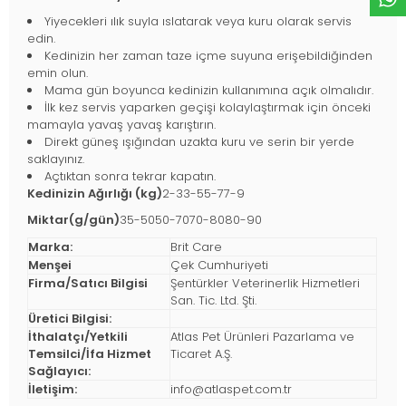
Yiyecekleri ılık suyla ıslatarak veya kuru olarak servis
edin.
Kedinizin her zaman taze içme suyuna erişebildiğinden
emin olun.
Mama gün boyunca kedinizin kullanımına açık olmalıdır.
İlk kez servis yaparken geçişi kolaylaştırmak için önceki
mamayla yavaş yavaş karıştırın.
Direkt güneş ışığından uzakta kuru ve serin bir yerde
saklayınız.
Açtıktan sonra tekrar kapatın.
Kedinizin Ağırlığı (kg)
2-33-55-77-9
Miktar(g/gün)
35-5050-7070-8080-90
Marka:
Brit Care
Menşei
Çek Cumhuriyeti
Firma/Satıcı Bilgisi
Şentürkler Veterinerlik Hizmetleri
San. Tic. Ltd. Şti.
Üretici Bilgisi:
İthalatçı/Yetkili
Atlas Pet Ürünleri Pazarlama ve
Temsilci/İfa Hizmet
Ticaret A.Ş.
Sağlayıcı:
İletişim:
info@atlaspet.com.tr