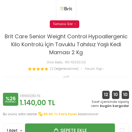
Tümünü Gör
Brit Care Senior Weight Control Hypoallergenic
Kilo Kontrolü İçin Tavuklu Tahılsız Yaşlı Kedi
Maması 2 Kg
Ürün Kodu :
110-10032.02
(2 Değerlendirme)
Yorum Yap
12
:
10
:
9
1.550,00
TL
%26
1.140,00
TL
Saat içerisinde sipariş
INDIRIMLI
verin
bugün kargoda!
Bu ürünü satın alarak
45.60
TL Para Puan
kazanırsınız!
SEPETE EKLE