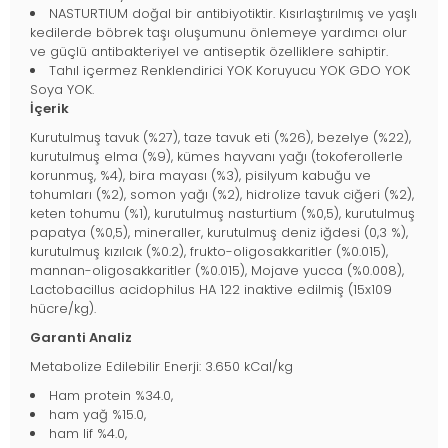
NASTURTIUM doğal bir antibiyotiktir. Kısırlaştırılmış ve yaşlı
kedilerde böbrek taşı oluşumunu önlemeye yardımcı olur
ve güçlü antibakteriyel ve antiseptik özelliklere sahiptir.
Tahıl içermez Renklendirici YOK Koruyucu YOK GDO YOK
Soya YOK.
İçerik
Kurutulmuş tavuk (%27), taze tavuk eti (%26), bezelye (%22),
kurutulmuş elma (%9), kümes hayvanı yağı (tokoferollerle
korunmuş, %4), bira mayası (%3), pisilyum kabuğu ve
tohumları (%2), somon yağı (%2), hidrolize tavuk ciğeri (%2),
keten tohumu (%1), kurutulmuş nasturtium (%0,5), kurutulmuş
papatya (%0,5), mineraller, kurutulmuş deniz iğdesi (0,3 %),
kurutulmuş kızılcık (%0.2), frukto-oligosakkaritler (%0.015),
mannan-oligosakkaritler (%0.015), Mojave yucca (%0.008),
Lactobacillus acidophilus HA 122 inaktive edilmiş (15x109
hücre/kg).
Garanti Analiz
Metabolize Edilebilir Enerji: 3.650 kCal/kg
Ham protein %34.0,
ham yağ %15.0,
ham lif %4.0,