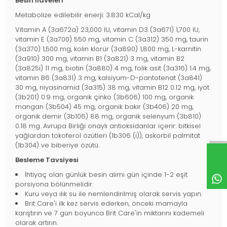
Besin İlaveleri
Metabolize edilebilir enerji: 3.830 kCal/kg
Vitamin A (3a672a) 23,000 IU, vitamin D3 (3a671) 1,700 IU,
vitamin E (3a700) 550 mg, vitamin C (3a312) 350 mg, taurin
(3a370) 1,500 mg, kolin klorür (3a890) 1,800 mg, L-karnitin
(3a910) 300 mg, vitamin B1 (3a821) 3 mg, vitamin B2
(3a825i) 11 mg, biotin (3a880) 4 mg, folik asit (3a316) 1.4 mg,
vitamin B6 (3a831) 3 mg, kalsiyum-D-pantotenat (3a841)
30 mg, niyasinamid (3a315) 38 mg, vitamin B12 0.12 mg, iyot
(3b201) 0.9 mg, organik çinko (3b606) 100 mg, organik
mangan (3b504) 45 mg, organik bakır (3b406) 20 mg,
organik demir (3b106) 88 mg, organik selenyum (3b810)
0.18 mg. Avrupa Birliği onaylı antioksidanlar içerir: bitkisel
yağlardan tokoferol özütleri (1b306 (i)), askorbil palmitat
(1b304) ve biberiye özütü.
Besleme Tavsiyesi
İhtiyaç olan günlük besin alımı gün içinde 1-2 eşit
porsiyona bölünmelidir.
Kuru veya ılık su ile nemlendirilmiş olarak servis yapın.
Brit Care'i ilk kez servis ederken, önceki mamayla
karıştırın ve 7 gün boyunca Brit Care'in miktarını kademeli
olarak artırın.