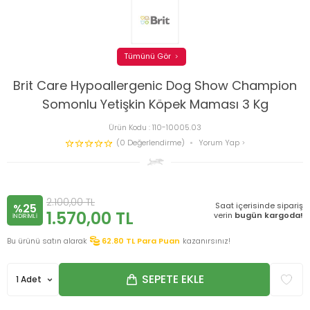
Tümünü Gör
Brit Care Hypoallergenic Dog Show Champion
Somonlu Yetişkin Köpek Maması 3 Kg
Ürün Kodu :
110-10005.03
(0 Değerlendirme)
Yorum Yap
2.100,00
TL
Saat içerisinde sipariş
%25
1.570,00
TL
verin
bugün kargoda!
INDIRIMLI
Bu ürünü satın alarak
62.80
TL Para Puan
kazanırsınız!
SEPETE EKLE