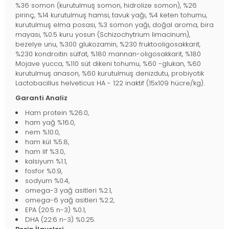
%36 somon (kurutulmuş somon, hidrolize somon), %26
pirinç, %14 kurutulmuş hamsi, tavuk yağı, %4 keten tohumu,
kurutulmuş elma posası, %3 somon yağı, doğal aroma, bira
mayası, %0.5 kuru yosun (Schizochytrium limacinum),
bezelye unu, %300 glukozamin, %230 fruktooligosakkarit,
%230 kondroitin sülfat, %180 mannan-oligosakkarit, %180
Mojave yucca, %110 süt dikeni tohumu, %60 -glukan, %60
kurutulmuş anason, %60 kurutulmuş denizdutu, probiyotik
Lactobacillus helveticus HA - 122 inaktif (15x109 hücre/kg).
Garanti Analiz
Ham protein %26.0,
ham yağ %16.0,
nem %10.0,
ham kül %5.8,
ham lif %3.0,
kalsiyum %1.1,
fosfor %0.9,
sodyum %0.4,
omega-3 yağ asitleri %2.1,
omega-6 yağ asitleri %2.2,
EPA (20:5 n-3) %0.1,
DHA (22:6 n-3) %0.25.