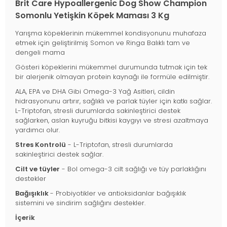
Brit Care Hypoallergenic Dog Show Champion
Somonlu Yetişkin Köpek Maması 3 Kg
Yarışma köpeklerinin mükemmel kondisyonunu muhafaza
etmek için geliştirilmiş Somon ve Ringa Balıklı tam ve
dengeli mama
Gösteri köpeklerini mükemmel durumunda tutmak için tek
bir alerjenik olmayan protein kaynağı ile formüle edilmiştir.
ALA, EPA ve DHA Gibi Omega-3 Yağ Asitleri, cildin
hidrasyonunu artırır, sağlıklı ve parlak tüyler için katkı sağlar.
L-Triptofan, stresli durumlarda sakinleştirici destek
sağlarken, aslan kuyruğu bitkisi kaygıyı ve stresi azaltmaya
yardımcı olur.
Stres Kontrolü
- L-Triptofan, stresli durumlarda
sakinleştirici destek sağlar.
Cilt ve tüyler
- Bol omega-3 cilt sağlığı ve tüy parlaklığını
destekler
Bağışıklık
- Probiyotikler ve antioksidanlar bağışıklık
sistemini ve sindirim sağlığını destekler.
İçerik