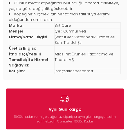
Günlük miktar köpeğinizin bulunduğu ortama, aktiviteye,
yaşına göre değişiklik gösterebilir.
Köpeğinizin içmek için her zaman tatlı suya erişimi
olduğundan emin olun.
Marka:
Brit Care
Menşei
Çek Cumhuriyeti
Firma/Satıcı Bilgisi
Şentürkler Veterinerlik Hizmetleri
San. Tic. Ltd. Şti.
Üretici Bilgisi:
İthalatçı/Yetkili
Atlas Pet Ürünleri Pazarlama ve
Temsilci/İfa Hizmet
Ticaret A.Ş.
Sağlayıcı:
İletişim:
info@atlaspet.com.tr
Aynı Gün Kargo
16:00’a kadar vermiş olduğunuz siparişler aynı gün kargoya teslim
edilmektedir. Cumartesi 10:00'a Kadar