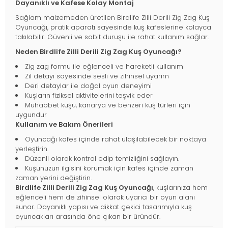
Dayanıklı ve Kafese Kolay Montaj
Sağlam malzemeden üretilen Birdlife Zilli Derili Zig Zag Kuş
Oyuncağı, pratik aparatı sayesinde kuş kafeslerine kolayca
takılabilir. Güvenli ve sabit duruşu ile rahat kullanım sağlar.
Neden Birdlife Zilli Derili Zig Zag Kuş Oyuncağı?
Zig zag formu ile eğlenceli ve hareketli kullanım
Zil detayı sayesinde sesli ve zihinsel uyarım
Deri detaylar ile doğal oyun deneyimi
Kuşların fiziksel aktivitelerini teşvik eder
Muhabbet kuşu, kanarya ve benzeri kuş türleri için
uygundur
Kullanım ve Bakım Önerileri
Oyuncağı kafes içinde rahat ulaşılabilecek bir noktaya
yerleştirin.
Düzenli olarak kontrol edip temizliğini sağlayın.
Kuşunuzun ilgisini korumak için kafes içinde zaman
zaman yerini değiştirin.
Birdlife Zilli Derili Zig Zag Kuş Oyuncağı
, kuşlarınıza hem
eğlenceli hem de zihinsel olarak uyarıcı bir oyun alanı
sunar. Dayanıklı yapısı ve dikkat çekici tasarımıyla kuş
oyuncakları arasında öne çıkan bir üründür.