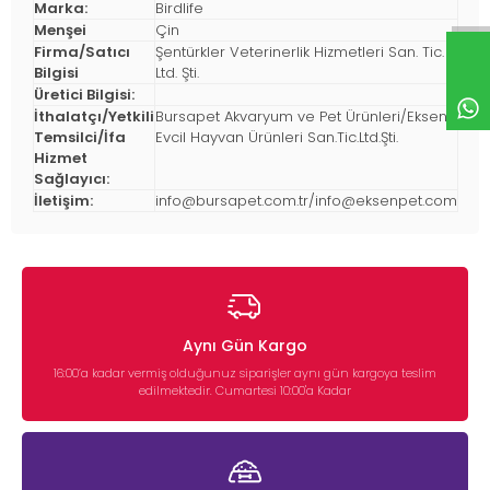
Marka:
Birdlife
Menşei
Çin
Firma/Satıcı
Şentürkler Veterinerlik Hizmetleri San. Tic.
Bilgisi
Ltd. Şti.
Üretici Bilgisi:
İthalatçı/Yetkili
Bursapet Akvaryum ve Pet Ürünleri/Eksen
Temsilci/İfa
Evcil Hayvan Ürünleri San.Tic.Ltd.Şti.
Hizmet
Sağlayıcı:
İletişim:
info@bursapet.com.tr
/
info@eksenpet.com
Aynı Gün Kargo
16:00’a kadar vermiş olduğunuz siparişler aynı gün kargoya teslim
edilmektedir. Cumartesi 10:00'a Kadar