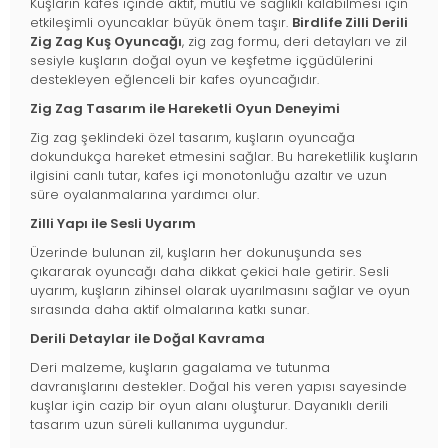
Kuşların kafes içinde aktif, mutlu ve sağlıklı kalabilmesi için
etkileşimli oyuncaklar büyük önem taşır.
Birdlife Zilli Derili
Zig Zag Kuş Oyuncağı
, zig zag formu, deri detayları ve zil
sesiyle kuşların doğal oyun ve keşfetme içgüdülerini
destekleyen eğlenceli bir kafes oyuncağıdır.
Zig Zag Tasarım ile Hareketli Oyun Deneyimi
Zig zag şeklindeki özel tasarım, kuşların oyuncağa
dokundukça hareket etmesini sağlar. Bu hareketlilik kuşların
ilgisini canlı tutar, kafes içi monotonluğu azaltır ve uzun
süre oyalanmalarına yardımcı olur.
Zilli Yapı ile Sesli Uyarım
Üzerinde bulunan zil, kuşların her dokunuşunda ses
çıkararak oyuncağı daha dikkat çekici hale getirir. Sesli
uyarım, kuşların zihinsel olarak uyarılmasını sağlar ve oyun
sırasında daha aktif olmalarına katkı sunar.
Derili Detaylar ile Doğal Kavrama
Deri malzeme, kuşların gagalama ve tutunma
davranışlarını destekler. Doğal his veren yapısı sayesinde
kuşlar için cazip bir oyun alanı oluşturur. Dayanıklı derili
tasarım uzun süreli kullanıma uygundur.