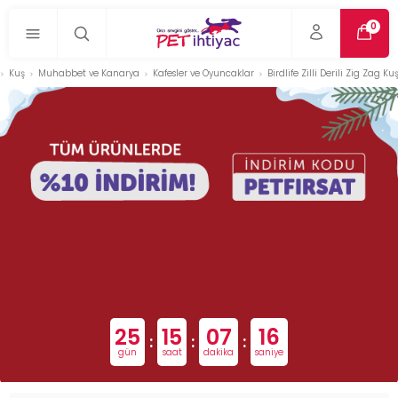
0
Kuş
Muhabbet ve Kanarya
Kafesler ve Oyuncaklar
Birdlife Zilli Derili Zig Zag 
25
15
07
15
:
:
:
gün
saat
dakika
saniye