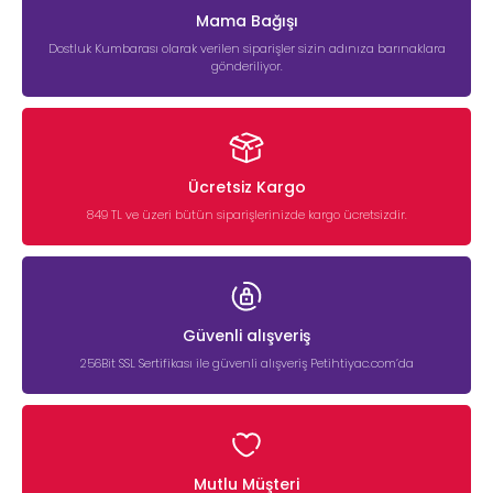
Mama Bağışı
Dostluk Kumbarası olarak verilen siparişler sizin adınıza barınaklara
gönderiliyor.
Ücretsiz Kargo
849 TL ve üzeri bütün siparişlerinizde kargo ücretsizdir.
Güvenli alışveriş
256Bit SSL Sertifikası ile güvenli alışveriş Petihtiyac.com’da
Mutlu Müşteri