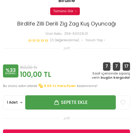
Birdlife
Tümünü Gör
Birdlife Zilli Derili Zig Zag Kuş Oyuncağı
Ürün Kodu :
256-60029.01
(0 Değerlendirme)
Yorum Yap
7
:
7
:
17
150,00
TL
%33
100,00
TL
Saat içerisinde sipariş
INDIRIMLI
verin
bugün kargoda!
Bu ürünü satın alarak
4.00
TL Para Puan
kazanırsınız!
SEPETE EKLE