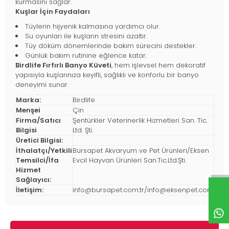
kurmasını sağlar.
Kuşlar İçin Faydaları
Tüylerin hijyenik kalmasına yardımcı olur.
Su oyunları ile kuşların stresini azaltır.
Tüy döküm dönemlerinde bakım sürecini destekler.
Günlük bakım rutinine eğlence katar.
Birdlife Fırfırlı Banyo Küveti
, hem işlevsel hem dekoratif
yapısıyla kuşlarınıza keyifli, sağlıklı ve konforlu bir banyo
deneyimi sunar.
Marka:
Birdlife
Menşei
Çin
Firma/Satıcı
Şentürkler Veterinerlik Hizmetleri San. Tic.
Bilgisi
Ltd. Şti.
Üretici Bilgisi:
İthalatçı/Yetkili
Bursapet Akvaryum ve Pet Ürünleri/Eksen
Temsilci/İfa
Evcil Hayvan Ürünleri San.Tic.Ltd.Şti.
Hizmet
Sağlayıcı:
İletişim:
info@bursapet.com.tr
/
info@eksenpet.com