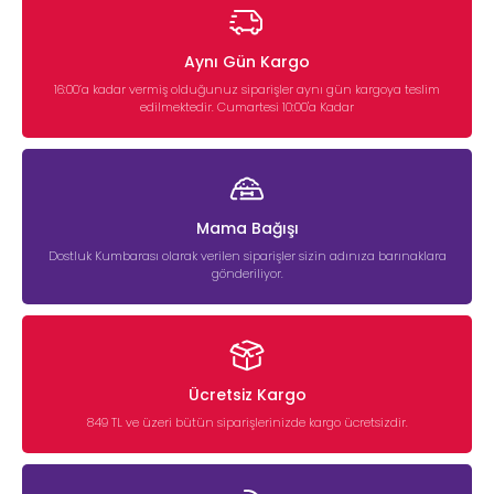
Aynı Gün Kargo
16:00’a kadar vermiş olduğunuz siparişler aynı gün kargoya teslim
edilmektedir. Cumartesi 10:00'a Kadar
Mama Bağışı
Dostluk Kumbarası olarak verilen siparişler sizin adınıza barınaklara
gönderiliyor.
Ücretsiz Kargo
849 TL ve üzeri bütün siparişlerinizde kargo ücretsizdir.