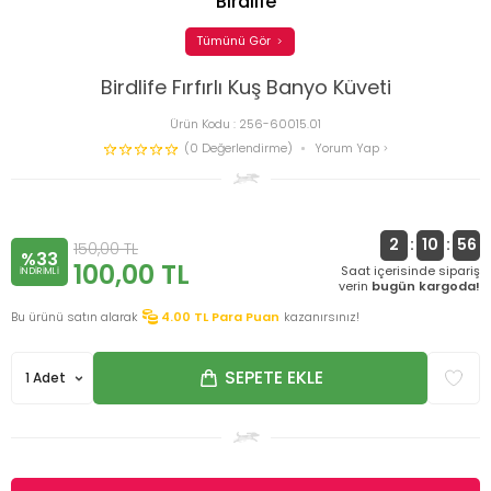
Birdlife
Tümünü Gör
Birdlife Fırfırlı Kuş Banyo Küveti
Ürün Kodu :
256-60015.01
(0 Değerlendirme)
Yorum Yap
2
:
10
:
56
150,00
TL
%33
100,00
TL
Saat içerisinde sipariş
INDIRIMLI
verin
bugün kargoda!
Bu ürünü satın alarak
4.00
TL Para Puan
kazanırsınız!
SEPETE EKLE