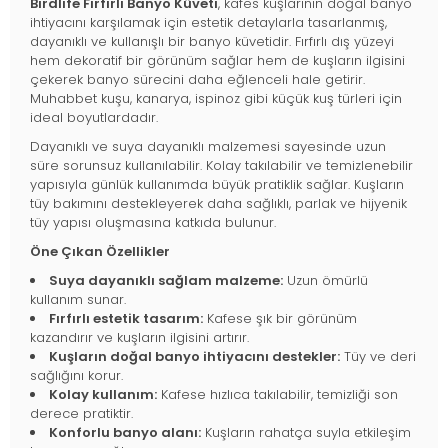
Birdlife Fırfırlı Banyo Küveti
, kafes kuşlarının doğal banyo
ihtiyacını karşılamak için estetik detaylarla tasarlanmış,
dayanıklı ve kullanışlı bir banyo küvetidir. Fırfırlı dış yüzeyi
hem dekoratif bir görünüm sağlar hem de kuşların ilgisini
çekerek banyo sürecini daha eğlenceli hale getirir.
Muhabbet kuşu, kanarya, ispinoz gibi küçük kuş türleri için
ideal boyutlardadır.
Dayanıklı ve suya dayanıklı malzemesi sayesinde uzun
süre sorunsuz kullanılabilir. Kolay takılabilir ve temizlenebilir
yapısıyla günlük kullanımda büyük pratiklik sağlar. Kuşların
tüy bakımını destekleyerek daha sağlıklı, parlak ve hijyenik
tüy yapısı oluşmasına katkıda bulunur.
Öne Çıkan Özellikler
Suya dayanıklı sağlam malzeme:
Uzun ömürlü
kullanım sunar.
Fırfırlı estetik tasarım:
Kafese şık bir görünüm
kazandırır ve kuşların ilgisini artırır.
Kuşların doğal banyo ihtiyacını destekler:
Tüy ve deri
sağlığını korur.
Kolay kullanım:
Kafese hızlıca takılabilir, temizliği son
derece pratiktir.
Konforlu banyo alanı:
Kuşların rahatça suyla etkileşim