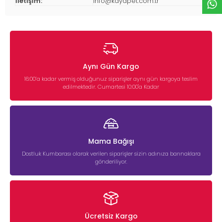
İletişim:
info@kayapet.com.tr
Aynı Gün Kargo
16:00’a kadar vermiş olduğunuz siparişler aynı gün kargoya teslim
edilmektedir. Cumartesi 10:00'a Kadar
Mama Bağışı
Dostluk Kumbarası olarak verilen siparişler sizin adınıza barınaklara
gönderiliyor.
Ücretsiz Kargo