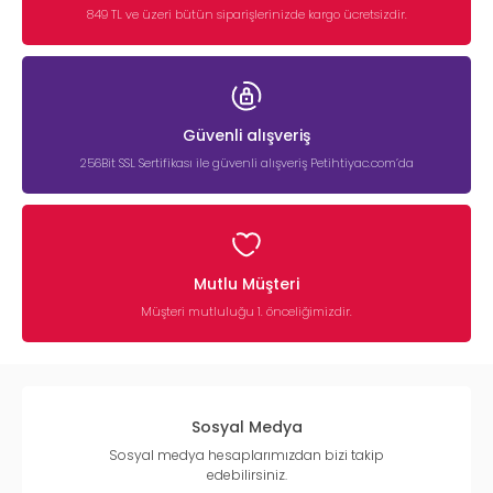
849 TL ve üzeri bütün siparişlerinizde kargo ücretsizdir.
Güvenli alışveriş
256Bit SSL Sertifikası ile güvenli alışveriş Petihtiyac.com’da
Mutlu Müşteri
Müşteri mutluluğu 1. önceliğimizdir.
Sosyal Medya
Sosyal medya hesaplarımızdan bizi takip
edebilirsiniz.