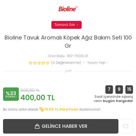
Tümünü Gör
Bioline Tavuk Aromalı Köpek Ağız Bakım Seti 100
Gr
Ürün Kodu :
182-76015.01
(0 Değerlendirme)
Yorum Yap
7
:
9
:
15
600,00
TL
%33
400,00
TL
Saat içerisinde sipariş
INDIRIMLI
verin
bugün kargoda!
Bu ürünü satın alarak
16.00
TL Para Puan
kazanırsınız!
GELINCE HABER VER