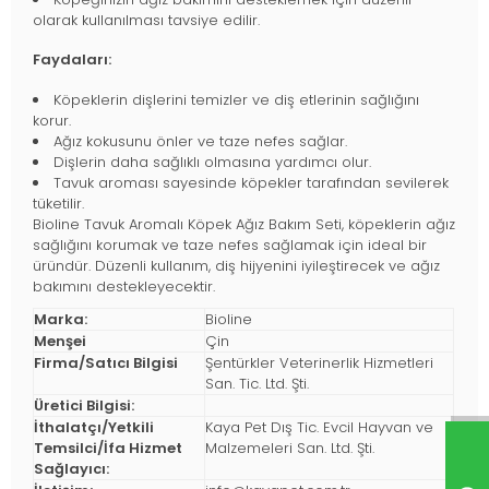
olarak kullanılması tavsiye edilir.
Faydaları:
Köpeklerin dişlerini temizler ve diş etlerinin sağlığını
korur.
Ağız kokusunu önler ve taze nefes sağlar.
Dişlerin daha sağlıklı olmasına yardımcı olur.
Tavuk aroması sayesinde köpekler tarafından sevilerek
tüketilir.
Bioline Tavuk Aromalı Köpek Ağız Bakım Seti, köpeklerin ağız
sağlığını korumak ve taze nefes sağlamak için ideal bir
üründür. Düzenli kullanım, diş hijyenini iyileştirecek ve ağız
bakımını destekleyecektir.
Marka:
Bioline
Menşei
Çin
Firma/Satıcı Bilgisi
Şentürkler Veterinerlik Hizmetleri
San. Tic. Ltd. Şti.
Üretici Bilgisi:
İthalatçı/Yetkili
Kaya Pet Dış Tic. Evcil Hayvan ve
Temsilci/İfa Hizmet
Malzemeleri San. Ltd. Şti.
Sağlayıcı: