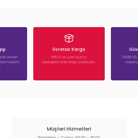
ışı
Ücretsiz Kargo
Güve
rak verilen
849 TL ve üzeri bütün
256Bit SSL
a barınaklara
siparişlerinizde kargo ücretsizdir.
alışver
.
Müşteri Hizmetleri
Pazartesi - Cuma: 09:00 - 18:00