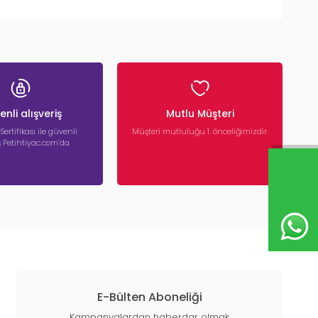
nli alışveriş
Mutlu Müşteri
 Sertifikası ile güvenli
Müşteri mutluluğu 1. önceliğimizdir.
iş Petihtiyac.com’da
E-Bülten Aboneliği
Kampanyalardan haberdar olmak