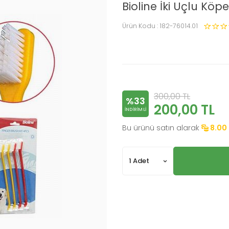
Bioline İki Uçlu Köpe
Ürün Kodu :
182-76014.01
300,00
TL
%33
200,00
TL
INDIRIMLI
Bu ürünü satın alarak
8.00