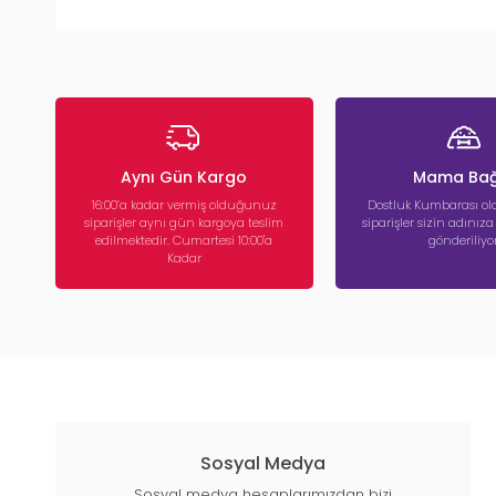
Aynı Gün Kargo
Mama Bağ
16:00’a kadar vermiş olduğunuz
Dostluk Kumbarası ola
siparişler aynı gün kargoya teslim
siparişler sizin adınız
edilmektedir. Cumartesi 10:00'a
gönderiliyor
Kadar
Sosyal Medya
Sosyal medya hesaplarımızdan bizi