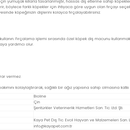
n yumuşak kıllarla tasarlanmıştır, hassas diş etlerine sahip köpeklerd
rir, böylece farklı köpekler için ihtiyaca göre uygun olan fırçayı seçebi
inde köpeğinizin dişlerini kolayca fırçalayabilirsiniz.
ak kullanın. Fırçalama işlemi sırasında özel köpek diş macunu kullanmak 
aya yardımcı olur.
arar vermez.
 bakımını kolaylaştırarak, sağlıklı bir ağız yapısına sahip olmasına katkı
Bioline
Çin
Şentürkler Veterinerlik Hizmetleri San. Tic. Ltd. Şti.
Kaya Pet Dış Tic. Evcil Hayvan ve Malzemeleri San. Ltd
info@kayapet.com.tr