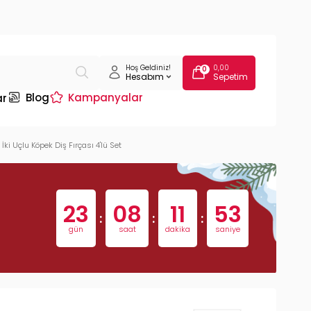
Hoş Geldiniz!
0,00
0
Hesabım
Sepetim
Blog
Kampanyalar
ar
e İki Uçlu Köpek Diş Fırçası 4'lü Set
23
08
11
52
:
:
:
gün
saat
dakika
saniye