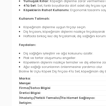
Yumuşak Kıllar:
Köpeğin dişlerine zarar vermemesi içi
4'lü Set:
Set, farklı boyutlarda dört adet diş fırçası içe
Köpeklerin Rahat Kullanımı:
Ergonomik tasarımı sayes
Kullanım Talimatı:
Köpeğinizin dişlerine uygun fırçayı seçin.
Diş fırçasını, köpeğinizin dişlerini nazikçe fırçalayar
Haftada birkaç kez diş fırçalamak, diş sağlığını korum
Faydaları:
Diş sağlığını iyileştirir ve ağız kokusunu azaltır.
Plak ve tartar oluşumunu engeller.
Köpeklerin dişlerini nazikçe temizler ve diş etlerine z
Ağız sağlığı sorunlarının önlenmesine yardımcı olur.
Bioline İki Uçlu Köpek Diş Fırçası 4'lü Set, köpeğinizin diş
Marka:
Menşei
Firma/Satıcı Bilgisi
Üretici Bilgisi:
İthalatçı/Yetkili Temsilci/İfa Hizmet Sağlayıcı:
İletişim: