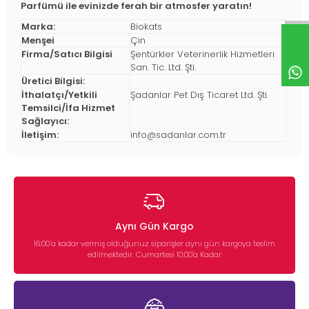
Parfümü ile evinizde ferah bir atmosfer yaratın!
Marka:
Biokats
Menşei
Çin
Firma/Satıcı Bilgisi
Şentürkler Veterinerlik Hizmetleri
San. Tic. Ltd. Şti.
Üretici Bilgisi:
İthalatçı/Yetkili
Şadanlar Pet Dış Ticaret Ltd. Şti.
Temsilci/İfa Hizmet
Sağlayıcı:
İletişim:
info@sadanlar.com.tr
Aynı Gün Kargo
16:00’a kadar vermiş olduğunuz siparişler aynı gün kargoya teslim
edilmektedir. Cumartesi 10:00'a Kadar