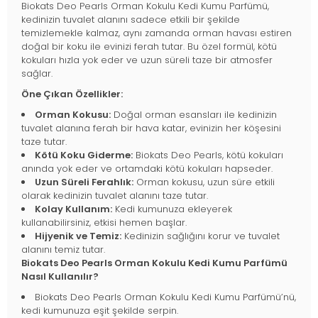
Biokats Deo Pearls Orman Kokulu Kedi Kumu Parfümü,
kedinizin tuvalet alanını sadece etkili bir şekilde
temizlemekle kalmaz, aynı zamanda orman havası estiren
doğal bir koku ile evinizi ferah tutar. Bu özel formül, kötü
kokuları hızla yok eder ve uzun süreli taze bir atmosfer
sağlar.
Öne Çıkan Özellikler:
Orman Kokusu:
Doğal orman esansları ile kedinizin
tuvalet alanına ferah bir hava katar, evinizin her köşesini
taze tutar.
Kötü Koku Giderme:
Biokats Deo Pearls, kötü kokuları
anında yok eder ve ortamdaki kötü kokuları hapseder.
Uzun Süreli Ferahlık:
Orman kokusu, uzun süre etkili
olarak kedinizin tuvalet alanını taze tutar.
Kolay Kullanım:
Kedi kumunuza ekleyerek
kullanabilirsiniz, etkisi hemen başlar.
Hijyenik ve Temiz:
Kedinizin sağlığını korur ve tuvalet
alanını temiz tutar.
Biokats Deo Pearls Orman Kokulu Kedi Kumu Parfümü
Nasıl Kullanılır?
Biokats Deo Pearls Orman Kokulu Kedi Kumu Parfümü’nü,
kedi kumunuza eşit şekilde serpin.