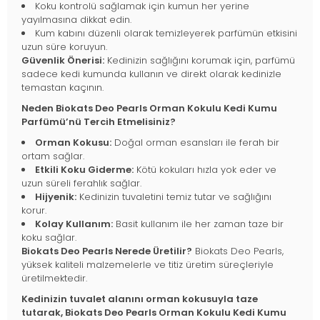
Koku kontrolü sağlamak için kumun her yerine
yayılmasına dikkat edin.
Kum kabını düzenli olarak temizleyerek parfümün etkisini
uzun süre koruyun.
Güvenlik Önerisi:
Kedinizin sağlığını korumak için, parfümü
sadece kedi kumunda kullanın ve direkt olarak kedinizle
temastan kaçının.
Neden Biokats Deo Pearls Orman Kokulu Kedi Kumu
Parfümü’nü Tercih Etmelisiniz?
Orman Kokusu:
Doğal orman esansları ile ferah bir
ortam sağlar.
Etkili Koku Giderme:
Kötü kokuları hızla yok eder ve
uzun süreli ferahlık sağlar.
Hijyenik:
Kedinizin tuvaletini temiz tutar ve sağlığını
korur.
Kolay Kullanım:
Basit kullanım ile her zaman taze bir
koku sağlar.
Biokats Deo Pearls Nerede Üretilir?
Biokats Deo Pearls,
yüksek kaliteli malzemelerle ve titiz üretim süreçleriyle
üretilmektedir.
Kedinizin tuvalet alanını orman kokusuyla taze
tutarak, Biokats Deo Pearls Orman Kokulu Kedi Kumu