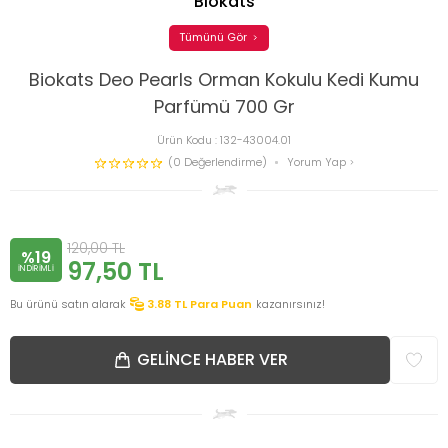
Biokats
Tümünü Gör
Biokats Deo Pearls Orman Kokulu Kedi Kumu
Parfümü 700 Gr
Ürün Kodu :
132-43004.01
(0 Değerlendirme)
Yorum Yap
120,00
TL
%19
97,50
TL
INDIRIMLI
Bu ürünü satın alarak
3.88
TL Para Puan
kazanırsınız!
GELINCE HABER VER