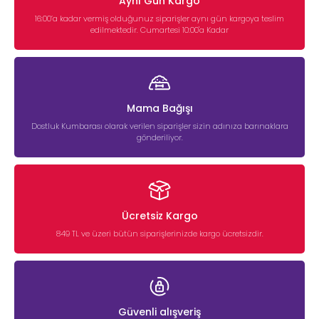
Aynı Gün Kargo
16:00’a kadar vermiş olduğunuz siparişler aynı gün kargoya teslim
edilmektedir. Cumartesi 10:00'a Kadar
Mama Bağışı
Dostluk Kumbarası olarak verilen siparişler sizin adınıza barınaklara
gönderiliyor.
Ücretsiz Kargo
849 TL ve üzeri bütün siparişlerinizde kargo ücretsizdir.
Güvenli alışveriş