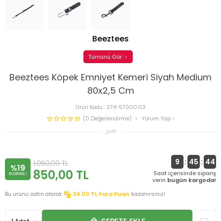
Beeztees
Tümünü Gör
Beeztees Köpek Emniyet Kemeri Siyah Medium
80x2,5 Cm
Ürün Kodu :
274-57000.03
(0 Değerlendirme)
Yorum Yap
9
:
45
:
44
1.050,00
TL
%19
850,00
TL
Saat içerisinde sipariş
INDIRIMLI
verin
bugün kargoda!
Bu ürünü satın alarak
34.00
TL Para Puan
kazanırsınız!