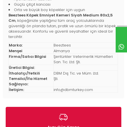
Güçlü çıtçıt kancası
Orta ve büyük boy köpekler için uygun
Beeztees Köpek Emniyet Kemeri Siyah Medium 80x2,5
Cm
, köpeğinizle yaptığınız tüm araç yolculuklarında
güvenliği ön planda tutan, pratik ve uzun ömürlü bir köpek
aksesuarıdır. Konforlu ve güvenli seyahatler için ideal bir
tercihtir.
Marka:
Beeztees
Menşei
Almanya
Firma/Satıcı Bilgisi
Şentürkler Veterinerlik Hizmetleri
San. Tic. Ltd. Şti.
Üretici Bilgisi:
İthalatçı/Yetkili
DBM Dış Tic. ve Müm. Ltd.
Temsilci/İfa Hizmet
Şti.
Sağlayıcı:
İletişim:
info@dbmturkey.com