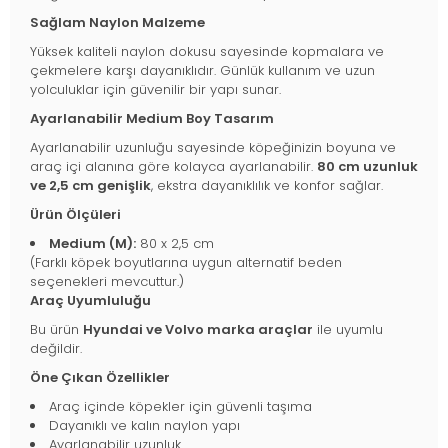
Sağlam Naylon Malzeme
Yüksek kaliteli naylon dokusu sayesinde kopmalara ve
çekmelere karşı dayanıklıdır. Günlük kullanım ve uzun
yolculuklar için güvenilir bir yapı sunar.
Ayarlanabilir Medium Boy Tasarım
Ayarlanabilir uzunluğu sayesinde köpeğinizin boyuna ve
araç içi alanına göre kolayca ayarlanabilir.
80 cm uzunluk
ve 2,5 cm genişlik
, ekstra dayanıklılık ve konfor sağlar.
Ürün Ölçüleri
Medium (M):
80 x 2,5 cm
(Farklı köpek boyutlarına uygun alternatif beden
seçenekleri mevcuttur.)
Araç Uyumluluğu
Bu ürün
Hyundai ve Volvo marka araçlar
ile uyumlu
değildir.
Öne Çıkan Özellikler
Araç içinde köpekler için güvenli taşıma
Dayanıklı ve kalın naylon yapı
Ayarlanabilir uzunluk