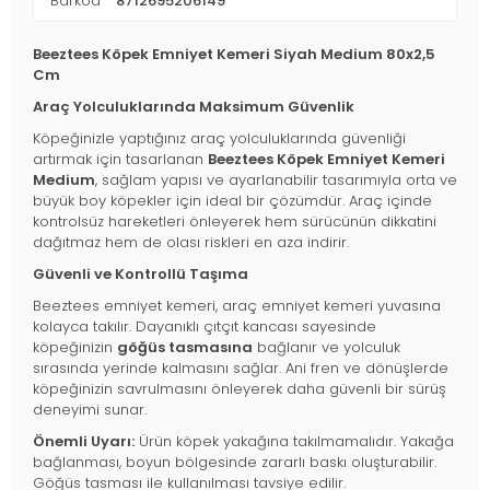
Barkod
8712695206149
Beeztees Köpek Emniyet Kemeri Siyah Medium 80x2,5
Cm
Araç Yolculuklarında Maksimum Güvenlik
Köpeğinizle yaptığınız araç yolculuklarında güvenliği
artırmak için tasarlanan
Beeztees Köpek Emniyet Kemeri
Medium
, sağlam yapısı ve ayarlanabilir tasarımıyla orta ve
büyük boy köpekler için ideal bir çözümdür. Araç içinde
kontrolsüz hareketleri önleyerek hem sürücünün dikkatini
dağıtmaz hem de olası riskleri en aza indirir.
Güvenli ve Kontrollü Taşıma
Beeztees emniyet kemeri, araç emniyet kemeri yuvasına
kolayca takılır. Dayanıklı çıtçıt kancası sayesinde
köpeğinizin
göğüs tasmasına
bağlanır ve yolculuk
sırasında yerinde kalmasını sağlar. Ani fren ve dönüşlerde
köpeğinizin savrulmasını önleyerek daha güvenli bir sürüş
deneyimi sunar.
Önemli Uyarı:
Ürün köpek yakağına takılmamalıdır. Yakağa
bağlanması, boyun bölgesinde zararlı baskı oluşturabilir.
Göğüs tasması ile kullanılması tavsiye edilir.