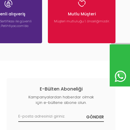
nli alışveriş
Mutlu Müşteri
 Sertifikası ile güvenli
Müşteri mutluluğu 1. önceliğimizdir.
iş Petihtiyac.com’da
E-Bülten Aboneliği
Kampanyalardan haberdar olmak
için e-bültene abone olun.