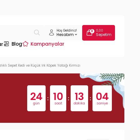
Hoş Geldiniz!
0,00
0
Hesabım
Sepetim
Blog
Kampanyalar
ar
lıklı Sepet Kedi ve Küçük Irk Köpek Yatağı Kırmızı
24
10
13
03
:
:
:
gün
saat
dakika
saniye