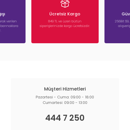
ışı
Ücretsiz Kargo
Güve
rak verilen
849 TL ve üzeri bütün
256Bit SSL
a barınaklara
siparişlerinizde kargo ücretsizdir.
alışver
.
Müşteri Hizmetleri
Pazartesi - Cuma: 09:00 - 18:00
Cumartesi: 09:00 - 13:00
444 7 250