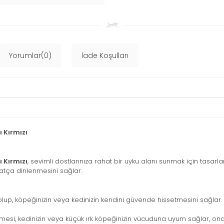
Yorumlar(0)
İade Koşulları
ı Kırmızı
ı Kırmızı
, sevimli dostlarınıza rahat bir uyku alanı sunmak için tasarlanm
atça dinlenmesini sağlar.
olup, köpeğinizin veya kedinizin kendini güvende hissetmesini sağlar. A
esi, kedinizin veya küçük ırk köpeğinizin vücuduna uyum sağlar, ona 