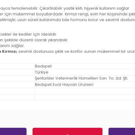
a temizlenebilir. Çıkartılabilir yastık kılıfı, hijyenik kullanım sağlar.
ler için mükemmel boyutlardadır. Kırmızı rengi, evin her köşesinde şıklık
etilmiştir, uzun süreli kullanımda bile formunu korur ve sevimli dostunu
ekler ile kediler için idealdir.
 şekilde düzenli olarak yıkanabilir.
lanım sağlar.
ı Kırmızı
, sevimli dostunuza şıklık ve konfor sunan mükemmel bir ürü
Bedspet
Türkiye
Şentürkler Veterinerlik Hizmetleri San. Tic. Ltd. Şti.
Bedspet Evcil Hayvan Ürünleri