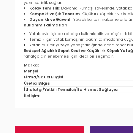
yazın serinlik sağlar.
Kolay Temizlik
: Dayanıklı kumaşı sayesinde, yatak kolayc
Kompakt ve Şık Tasarım
: Küçük ırk köpekler ve kedi
Dayanıklı ve Güvenli
: Yüksek kaliteli malzemelerle ür
Kullanım Talimatları:
Yatak, evin içinde rahatça kullanılabilir ve küçük ırk köp
Temizlik için yatak kumaşının bakım talimatlarına uygun
Yatak, düz bir yüzeye yerleştirildiğinde daha rahat kul
Bedspet Ağızlıklı Sepet Kedi ve Küçük Irk Köpek Yatağ
rahatça dinlenebilmesi için ideal bir seçimdir.
Marka:
Menşei
Firma/Satıcı Bilgisi
Üretici Bilgisi:
İthalatçı/Yetkili Temsilci/İfa Hizmet Sağlayıcı:
İletişim: