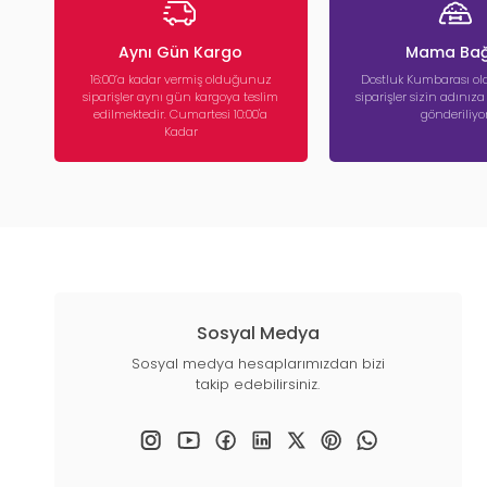
Aynı Gün Kargo
Mama Bağ
16:00’a kadar vermiş olduğunuz
Dostluk Kumbarası ola
siparişler aynı gün kargoya teslim
siparişler sizin adınız
edilmektedir. Cumartesi 10:00'a
gönderiliyor
Kadar
Sosyal Medya
Sosyal medya hesaplarımızdan bizi
takip edebilirsiniz.