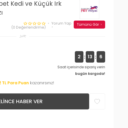
pet Kedi ve Küçük Irk
ı
Yorum Yap
Tümünü Gör
(0 Değerlendirme)
:
:
2
13
5
Saat içerisinde sipariş verin
bugün kargoda!
2
TL Para Puan
kazanırsınız!
LINCE HABER VER