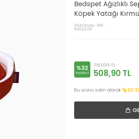
Bedspet Ağızlıklı Se
Köpek Yatağı Kırmız
Ürün Kodu :
156-
54022.03
750,00
TL
%32
508,90
TL
INDIRIMLI
Bu ürünü satın alarak
20.3
GE