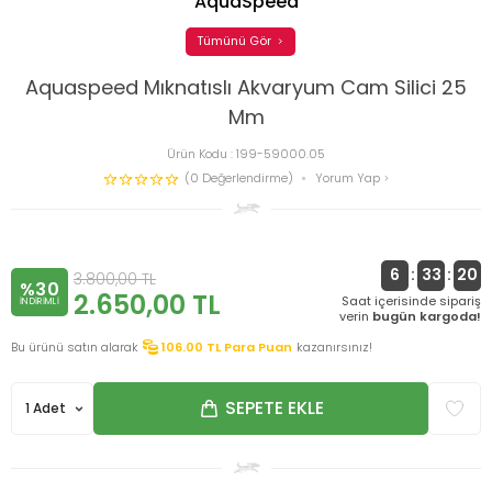
AquaSpeed
Tümünü Gör
Aquaspeed Mıknatıslı Akvaryum Cam Silici 25
Mm
Ürün Kodu :
199-59000.05
(0 Değerlendirme)
Yorum Yap
6
:
33
:
20
3.800,00
TL
%30
2.650,00
TL
Saat içerisinde sipariş
INDIRIMLI
verin
bugün kargoda!
Bu ürünü satın alarak
106.00
TL Para Puan
kazanırsınız!
SEPETE EKLE