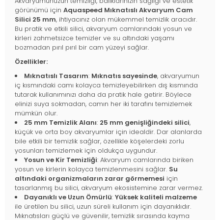
Akvaryumunuzun temizliği, balıklarınızın sağlığı ve estetik
görünümü için
Aquaspeed Mıknatıslı Akvaryum Cam
Silici 25 mm
, ihtiyacınız olan mükemmel temizlik aracıdır.
Bu pratik ve etkili silici, akvaryum camlarındaki yosun ve
kirleri zahmetsizce temizler ve su altındaki yaşamı
bozmadan pırıl pırıl bir cam yüzeyi sağlar.
Özellikler:
Mıknatıslı Tasarım
:
Mıknatıs sayesinde
, akvaryumun
iç kısmındaki camı kolayca temizleyebilirken dış kısmında
tutarak kullanımınızı daha da pratik hale getirir. Böylece
elinizi suya sokmadan, camın her iki tarafını temizlemek
mümkün olur.
25 mm Temizlik Alanı
:
25 mm genişliğindeki silici
,
küçük ve orta boy akvaryumlar için idealdir. Dar alanlarda
bile etkili bir temizlik sağlar, özellikle köşelerdeki zorlu
yosunları temizlemek için oldukça uygundur.
Yosun ve Kir Temizliği
: Akvaryum camlarında biriken
yosun ve kirlerin kolayca temizlenmesini sağlar.
Su
altındaki organizmaların zarar görmemesi
için
tasarlanmış bu silici, akvaryum ekosistemine zarar vermez.
Dayanıklı ve Uzun Ömürlü
:
Yüksek kaliteli malzeme
ile üretilen bu silici, uzun süreli kullanım için dayanıklıdır.
Mıknatısları güçlü ve güvenilir, temizlik sırasında kayma