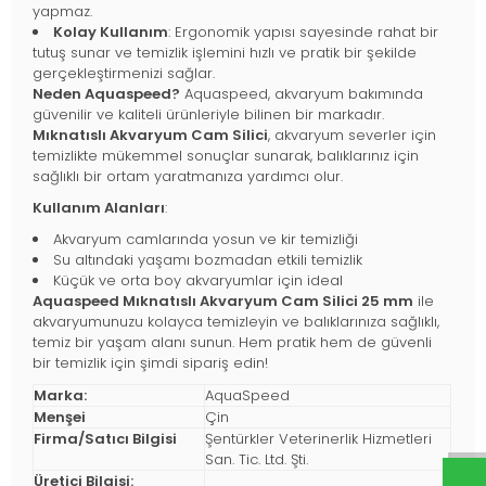
yapmaz.
Kolay Kullanım
: Ergonomik yapısı sayesinde rahat bir
tutuş sunar ve temizlik işlemini hızlı ve pratik bir şekilde
gerçekleştirmenizi sağlar.
Neden Aquaspeed?
Aquaspeed, akvaryum bakımında
güvenilir ve kaliteli ürünleriyle bilinen bir markadır.
Mıknatıslı Akvaryum Cam Silici
, akvaryum severler için
temizlikte mükemmel sonuçlar sunarak, balıklarınız için
sağlıklı bir ortam yaratmanıza yardımcı olur.
Kullanım Alanları
:
Akvaryum camlarında yosun ve kir temizliği
Su altındaki yaşamı bozmadan etkili temizlik
Küçük ve orta boy akvaryumlar için ideal
Aquaspeed Mıknatıslı Akvaryum Cam Silici 25 mm
ile
akvaryumunuzu kolayca temizleyin ve balıklarınıza sağlıklı,
temiz bir yaşam alanı sunun. Hem pratik hem de güvenli
bir temizlik için şimdi sipariş edin!
Marka:
AquaSpeed
Menşei
Çin
Firma/Satıcı Bilgisi
Şentürkler Veterinerlik Hizmetleri
San. Tic. Ltd. Şti.
Üretici Bilgisi: