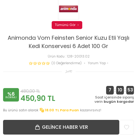
Tümünü Gör
Animonda Vom Feinsten Senior Kuzu Etli Yaşlı
Kedi Konservesi 6 Adet 100 Gr
Ürün Kodu :
128-20013.02
(0 Değerlendirme)
Yorum Yap
7
:
10
:
53
480,00
TL
%6
450,90
TL
Saat içerisinde sipariş
INDIRIMLI
verin
bugün kargoda!
Bu ürünü satın alarak
18.00
TL Para Puan
kazanırsınız!
GELINCE HABER VER