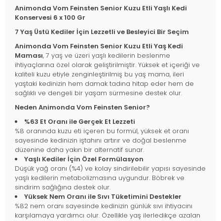
Animonda Vom Feinsten Senior Kuzu Etli Yaşlı Kedi
Konservesi 6 x 100 Gr
7 Yaş Üstü Kediler İçin Lezzetli ve Besleyici Bir Seçim
Animonda Vom Feinsten Senior Kuzu Etli Yaş Kedi
Maması
, 7 yaş ve üzeri yaşlı kedilerin beslenme
ihtiyaçlarına özel olarak geliştirilmiştir. Yüksek et içeriği ve
kaliteli kuzu etiyle zenginleştirilmiş bu yaş mama, ileri
yaştaki kedinizin hem damak tadına hitap eder hem de
sağlıklı ve dengeli bir yaşam sürmesine destek olur.
Neden Animonda Vom Feinsten Senior?
%63 Et Oranı ile Gerçek Et Lezzeti
%8 oranında kuzu eti içeren bu formül, yüksek et oranı
sayesinde kedinizin iştahını artırır ve doğal beslenme
düzenine daha yakın bir alternatif sunar.
Yaşlı Kediler İçin Özel Formülasyon
Düşük yağ oranı (%4) ve kolay sindirilebilir yapısı sayesinde
yaşlı kedilerin metabolizmasına uygundur. Böbrek ve
sindirim sağlığına destek olur.
Yüksek Nem Oranı ile Sıvı Tüketimini Destekler
%82 nem oranı sayesinde kedinizin günlük sıvı ihtiyacını
karşılamaya yardımcı olur. Özellikle yaş ilerledikçe azalan