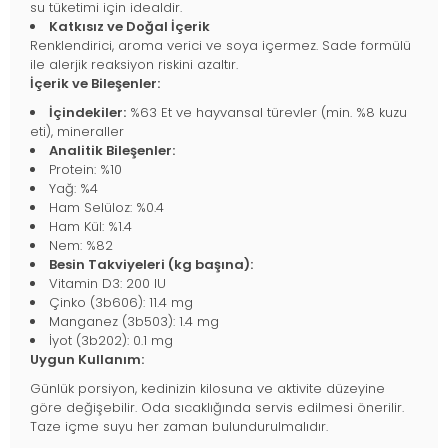
su tüketimi için idealdir.
Katkısız ve Doğal İçerik
Renklendirici, aroma verici ve soya içermez. Sade formülü
ile alerjik reaksiyon riskini azaltır.
İçerik ve Bileşenler:
İçindekiler:
%63 Et ve hayvansal türevler (min. %8 kuzu
eti), mineraller
Analitik Bileşenler:
Protein: %10
Yağ: %4
Ham Selüloz: %0.4
Ham Kül: %1.4
Nem: %82
Besin Takviyeleri (kg başına):
Vitamin D3: 200 IU
Çinko (3b606): 11.4 mg
Manganez (3b503): 1.4 mg
İyot (3b202): 0.1 mg
Uygun Kullanım:
Günlük porsiyon, kedinizin kilosuna ve aktivite düzeyine
göre değişebilir. Oda sıcaklığında servis edilmesi önerilir.
Taze içme suyu her zaman bulundurulmalıdır.