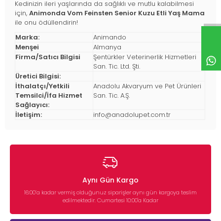
Kedinizin ileri yaşlarında da sağlıklı ve mutlu kalabilmesi
için,
Animonda Vom Feinsten Senior Kuzu Etli Yaş Mama
ile onu ödüllendirin!
Marka:
Animando
Menşei
Almanya
Firma/Satıcı Bilgisi
Şentürkler Veterinerlik Hizmetleri
San. Tic. Ltd. Şti.
Üretici Bilgisi:
İthalatçı/Yetkili
Anadolu Akvaryum ve Pet Ürünleri
Temsilci/İfa Hizmet
San. Tic. A.Ş.
Sağlayıcı:
İletişim:
info@anadolupet.com.tr
Aynı Gün Kargo
16:00’a kadar vermiş olduğunuz siparişler aynı gün kargoya teslim
edilmektedir. Cumartesi 10:00'a Kadar