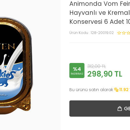
Animonda Vom Fein
Hayvanlı ve Kremalı
Konservesi 6 Adet 1
Ürün Kodu :
128-20019.02
312,00
TL
%4
298,90
TL
INDIRIMLI
Bu ürünü satın alarak
11.92
GE