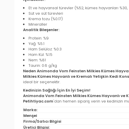
Et ve hayvansal türevler (%52, kümes hayvanları %30, hi
Süt ve süt türevleri
Krema tozu (%0.17)
Mineraller
Analitik Bileşenler:
Protein: %9
Yağ: %5.1
Ham Selüloz: %0.3
Ham Kül: %1.5
Nem: %81
Taurin: 0.6 g/kg
Neden Animonda Vom Feinsten Milkies Kümes Hayvanlı
Milkies Kümes Hayvanlı ve Kremalı Yetişkin Kedi Kons
ideal bir seçenektir.
Kedinizin Sağlığı İçin En İyi Seçim!
Animonda Vom Feinsten Milkies Kümes Hayvanlı ve Kr
Petihtiyac.com
'dan hemen sipariş verin ve kedinizin m
Marka:
Menşei
Firma/Satıcı Bilgisi
Üretici Bilgisi: