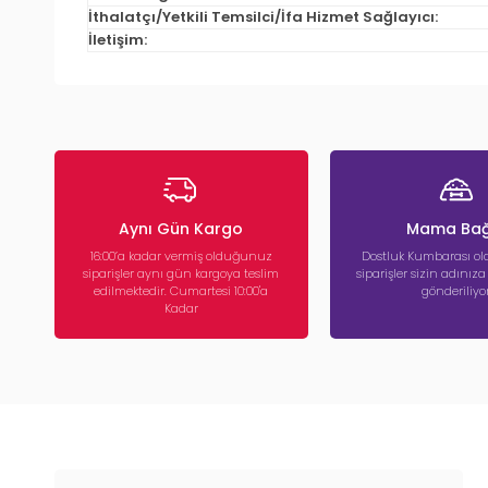
İthalatçı/Yetkili Temsilci/İfa Hizmet Sağlayıcı:
İletişim:
Aynı Gün Kargo
Mama Bağ
16:00’a kadar vermiş olduğunuz
Dostluk Kumbarası ola
siparişler aynı gün kargoya teslim
siparişler sizin adınız
edilmektedir. Cumartesi 10:00'a
gönderiliyor
Kadar