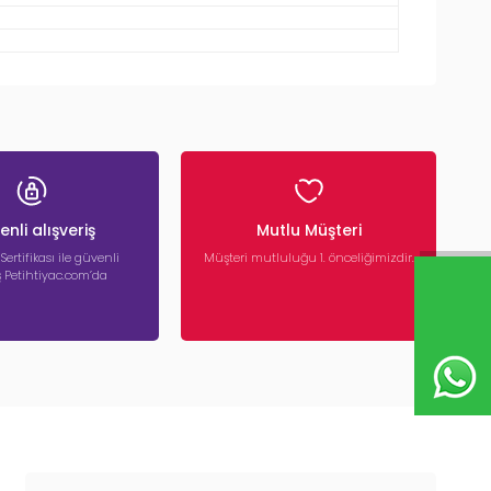
nli alışveriş
Mutlu Müşteri
 Sertifikası ile güvenli
Müşteri mutluluğu 1. önceliğimizdir.
iş Petihtiyac.com’da