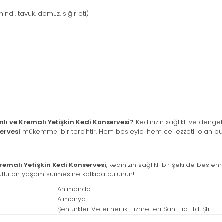
ndi, tavuk, domuz, sığır eti)
 ve Kremalı Yetişkin Kedi Konservesi?
Kedinizin sağlıklı ve deng
ervesi
mükemmel bir tercihtir. Hem besleyici hem de lezzetli olan bu 
emalı Yetişkin Kedi Konservesi
, kedinizin sağlıklı bir şekilde besle
utlu bir yaşam sürmesine katkıda bulunun!
Animando
Almanya
Şentürkler Veterinerlik Hizmetleri San. Tic. Ltd. Şti.