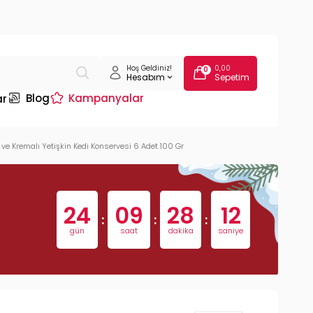
Hoş Geldiniz!
0,00
0
Hesabım
Sepetim
Blog
Kampanyalar
ar
 Kremalı Yetişkin Kedi Konservesi 6 Adet 100 Gr
24
09
28
11
:
:
:
gün
saat
dakika
saniye