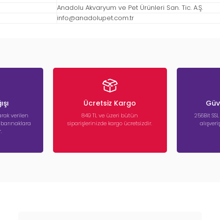
Anadolu Akvaryum ve Pet Ürünleri San. Tic. A.Ş.
info@anadolupet.com.tr
ışı
Ücretsiz Kargo
Güve
rak verilen
849 TL ve üzeri bütün
256Bit SSL
a barınaklara
siparişlerinizde kargo ücretsizdir.
alışver
.