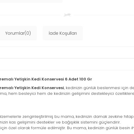
Yorumlar(0)
İade Koşulları
malı Yetişkin Kedi Konservesi 6 Adet 100 Gr
emalı Yetişkin Kedi Konservesi
, kedinizin günlük beslenmesi için d
 hem besleyici hem de kedinizin gelişimini destekleyici özelliklere sa
lzemelerle zenginleştirilmiş bu mama, kedinizin damak zevkine hitap 
nizin kas gelişimini destekler ve bağışıklık sistemini güçlendirir.
r için özel olarak formüle edilmiştir. Bu mama, kedinizin günlük besin i