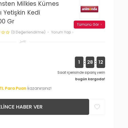
sten Milkies Kümes
 Yetişkin Kedi
00 Gr
Tümünü Gör
(0 Değerlendirme)
Yorum Yap
:
:
1
28
11
Saat içerisinde sipariş verin
bugün kargoda!
TL Para Puan
kazanırsınız!
LINCE HABER VER