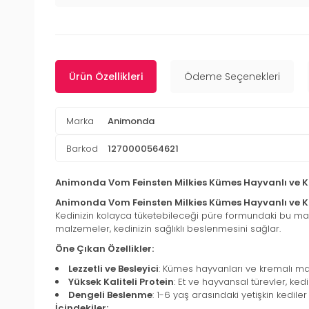
Ürün Özellikleri
Ödeme Seçenekleri
Marka
Animonda
Barkod
1270000564621
Animonda Vom Feinsten Milkies Kümes Hayvanlı ve Kre
Animonda Vom Feinsten Milkies Kümes Hayvanlı ve Kr
Kedinizin kolayca tüketebileceği püre formundaki bu mama,
malzemeler, kedinizin sağlıklı beslenmesini sağlar.
Öne Çıkan Özellikler:
Lezzetli ve Besleyici
: Kümes hayvanları ve kremalı ma
Yüksek Kaliteli Protein
: Et ve hayvansal türevler, kedi
Dengeli Beslenme
: 1-6 yaş arasındaki yetişkin kedile
İçindekiler: