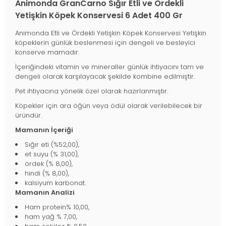
Animonda GranCarno Sığır Etli ve Ördekli
Yetişkin Köpek Konservesi 6 Adet 400 Gr
Animonda Etli ve Ördekli Yetişkin Köpek Konservesi Yetişkin
köpeklerin günlük beslenmesi için dengeli ve besleyici
konserve mamadır.
İçeriğindeki vitamin ve mineraller günlük ihtiyacını tam ve
dengeli olarak karşılayacak şekilde kombine edilmiştir.
Pet ihtiyacına yönelik özel olarak hazırlanmıştır.
Köpekler için ara öğün veya ödül olarak verilebilecek bir
üründür.
Mamanın İçeriği
Sığır eti (%52,00),
et suyu (% 31,00),
ördek (% 8,00),
hindi (% 8,00),
kalsiyum karbonat.
Mamanın Analizi
Ham protein% 10,00,
ham yağ % 7,00,