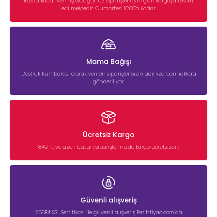
16:00’a kadar vermiş olduğunuz siparişler aynı gün kargoya teslim
edilmektedir. Cumartesi 10:00'a Kadar
Mama Bağışı
Dostluk Kumbarası olarak verilen siparişler sizin adınıza barınaklara
gönderiliyor.
Ücretsiz Kargo
849 TL ve üzeri bütün siparişlerinizde kargo ücretsizdir.
Güvenli alışveriş
256Bit SSL Sertifikası ile güvenli alışveriş Petihtiyac.com’da