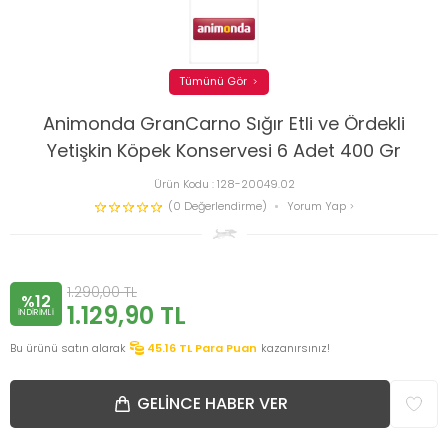
Tümünü Gör
Animonda GranCarno Sığır Etli ve Ördekli
Yetişkin Köpek Konservesi 6 Adet 400 Gr
Ürün Kodu :
128-20049.02
(0 Değerlendirme)
Yorum Yap
1.290,00
TL
%12
1.129,90
TL
INDIRIMLI
Bu ürünü satın alarak
45.16
TL Para Puan
kazanırsınız!
GELINCE HABER VER