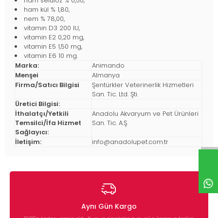
ham selüloz % 0,50,
ham kül % 1,80,
nem % 78,00,
vitamin D3 200 IU,
vitamin E2 0,20 mg,
vitamin E5 1,50 mg,
vitamin E6 10 mg.
Marka:
Animando
Menşei
Almanya
Firma/Satıcı Bilgisi
Şentürkler Veterinerlik Hizmetleri
San. Tic. Ltd. Şti.
Üretici Bilgisi:
İthalatçı/Yetkili
Anadolu Akvaryum ve Pet Ürünleri
Temsilci/İfa Hizmet
San. Tic. A.Ş.
Sağlayıcı:
İletişim:
info@anadolupet.com.tr
Aynı Gün Kargo