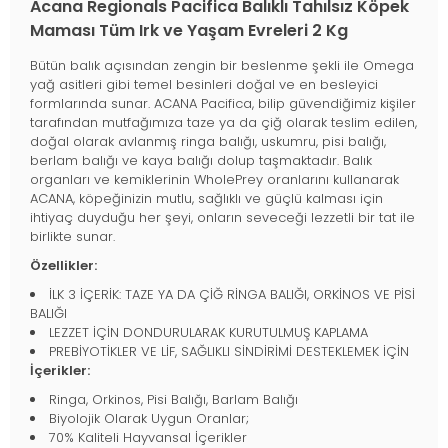
Acana Regionals Pacifica Balıklı Tahılsız Köpek
Maması Tüm Irk ve Yaşam Evreleri 2 Kg
Bütün balık açısından zengin bir beslenme şekli ile Omega
yağ asitleri gibi temel besinleri doğal ve en besleyici
formlarında sunar. ACANA Pacifica, bilip güvendiğimiz kişiler
tarafından mutfağımıza taze ya da çiğ olarak teslim edilen,
doğal olarak avlanmış ringa balığı, uskumru, pisi balığı,
berlam balığı ve kaya balığı dolup taşmaktadır. Balık
organları ve kemiklerinin WholePrey oranlarını kullanarak
ACANA, köpeğinizin mutlu, sağlıklı ve güçlü kalması için
ihtiyaç duyduğu her şeyi, onların seveceği lezzetli bir tat ile
birlikte sunar.
Özellikler:
İLK 3 İÇERİK: TAZE YA DA ÇİĞ RİNGA BALIĞI, ORKİNOS VE PİSİ
BALIĞI
LEZZET İÇİN DONDURULARAK KURUTULMUŞ KAPLAMA
PREBİYOTİKLER VE LİF, SAĞLIKLI SİNDİRİMİ DESTEKLEMEK İÇİN
İçerikler:
Ringa, Orkinos, Pisi Balığı, Barlam Balığı
Biyolojik Olarak Uygun Oranlar;
70% Kaliteli Hayvansal İçerikler