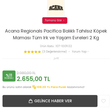
Tümünü Gör
Acana Regionals Pacifica Balıklı Tahılsız Köpek
Maması Tüm Irk ve Yaşam Evreleri 2 Kg
Ürün Kodu :
107-10011.02
(3 Değerlendirme)
Yorum Yap
2.980,00
TL
%11
2.655,00
TL
INDIRIMLI
Bu ürünü satın alarak
106.20
TL Para Puan
kazanırsınız!
GELINCE HABER VER