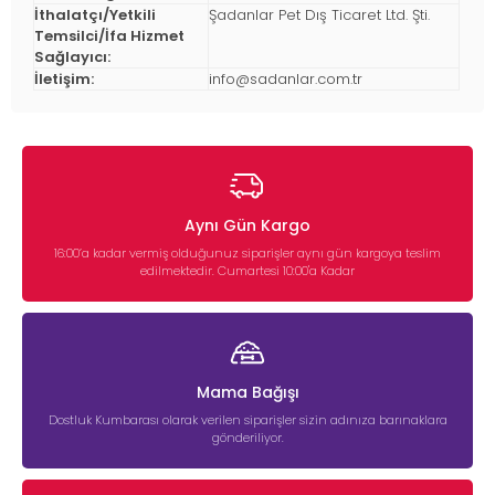
İthalatçı/Yetkili
Şadanlar Pet Dış Ticaret Ltd. Şti.
Temsilci/İfa Hizmet
Sağlayıcı:
İletişim:
info@sadanlar.com.tr
Aynı Gün Kargo
16:00’a kadar vermiş olduğunuz siparişler aynı gün kargoya teslim
edilmektedir. Cumartesi 10:00'a Kadar
Mama Bağışı
Dostluk Kumbarası olarak verilen siparişler sizin adınıza barınaklara
gönderiliyor.