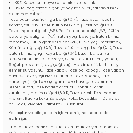
30% Sebzeler, meyveler, bitkiler ve besinler
0% Mutfağımızda hiçbir yapay koruyucu, tat veya renk
eklenmemektedir.
Taze bütün pasifik ringa balığı (%14), Taze bütün pasifik
sardalyası (%12), Taze bütün keskin dişli pisi balığı (%8),
Taze ringa balığı eti (%8), Pasifik morina balığı (%7), Bütün
bakalarya balığı eti (%7), Bütün yeşil bezelye, Bütün kırmızı
mercimek, Bütün garbanzo nohudu, Bütün yeşil mercimek,
Kömür balığı yağı (%6), Taze bütün mezgit balığı (%4), Taze
bütün kırmızı çizgili kaya balığı (%4), Bütün barbunya
fasulyesi, Bütün sarı bezelye, Güneşte kurutulmuş yonca,
Soğuk preslenmiş ayçiçeği yağı, Mercimek lifi, Kurtulmuş
esmer su yosunu, Taze kabak, Taze bal kabağı, Taze yaban
havucu, Taze yeşil kıvırcık lahana, Taze ıspanak, Taze
hardal yeşilliği, Taze şalgam, Taze havuç, Taze kırmızı
lezzetli elma, Taze barlett armudu, Dondurularak
kurutulmuş morina ciğeri (%0.1), Taze kızılcık, Taze yaban
mersini, Radika kökü, Zerdeçal kökü, Devedikeni, Dulavrat
otu kökü, Lavanta, Hatmi kökü, Kuşburnu.
Yaklaşıktır ve bileşenlerin işlenmemiş halinden elde
edilmiştir.
Eklenen taze içeriklerimizde tek muhafaza yöntemolarak
soğutma kullanılır ve eklenen çiğ içeriklerimiz besin