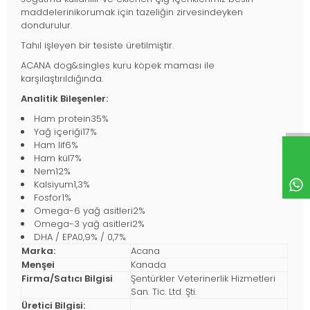
maddelerinikorumak için tazeliğin zirvesindeyken
dondurulur.
Tahıl işleyen bir tesiste üretilmiştir.
ACANA dog&singles kuru köpek maması ile
karşılaştırıldığında.
Analitik Bileşenler:
Ham protein35%
Yağ içeriği17%
Ham lif6%
Ham kül7%
Nem12%
Kalsiyum1,3%
Fosfor1%
Omega-6 yağ asitleri2%
Omega-3 yağ asitleri2%
DHA / EPA0,9% / 0,7%
Marka:
Acana
Menşei
Kanada
Firma/Satıcı Bilgisi
Şentürkler Veterinerlik Hizmetleri
San. Tic. Ltd. Şti.
Üretici Bilgisi: