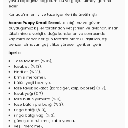
yavru köpeğinizi sağlıklı, mutlu ve güçlü tutmayı garanti
eder.
Kanada’nın en iyi ve taze içerikleri ile üretilmiştir.
Acana Puppy Small Breed,
tanıdığımız ve güven
duyduğumuz kişiler tarafından yetiştirilen ve avlanan, insan
tüketimine elverişli olduğu kanıtlanan ve sonrasında
kapımıza kadar her gün taptaze olarak ulaştırılan, eşi
benzeri olmayan çeşitlilikte yöresel içerikler içerir!
İçerik:
Taze tavuk eti (% 16),
tavuk eti (% 13),
hindi eti (% 13),
kırmızı mercimek,
bütün yeşil bezelye,
taze tavuk sakatatı (karaciğer, kalp, böbrek) (% 7),
tavuk yağı (% 7)
taze bütün yumurta (% 3),
taze bütün pisi balığı (% 3),
ringa balığı (% 3),
ringa balığı yağı (% 3),
güneşte kurutulmuş kaba yonca,
yeşil mercimek,