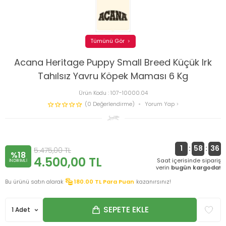
Tümünü Gör
Acana Heritage Puppy Small Breed Küçük Irk
Tahılsız Yavru Köpek Maması 6 Kg
Ürün Kodu :
107-10000.04
(0 Değerlendirme)
Yorum Yap
1
:
58
:
35
5.475,00
TL
%18
4.500,00
TL
Saat içerisinde sipariş
INDIRIMLI
verin
bugün kargoda!
Bu ürünü satın alarak
180.00
TL Para Puan
kazanırsınız!
SEPETE EKLE