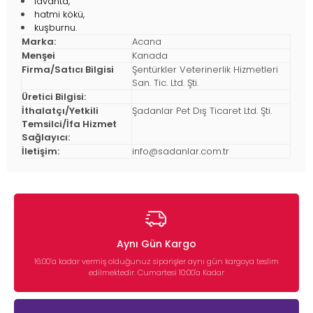
lavanta,
hatmi kökü,
kuşburnu.
Marka:
Acana
Menşei
Kanada
Firma/Satıcı Bilgisi
Şentürkler Veterinerlik Hizmetleri
San. Tic. Ltd. Şti.
Üretici Bilgisi:
İthalatçı/Yetkili
Şadanlar Pet Dış Ticaret Ltd. Şti.
Temsilci/İfa Hizmet
Sağlayıcı:
İletişim:
info@sadanlar.com.tr
Aynı Gün Kargo
16:00’a kadar vermiş olduğunuz siparişler aynı gün kargoya teslim
edilmektedir. Cumartesi 10:00'a Kadar