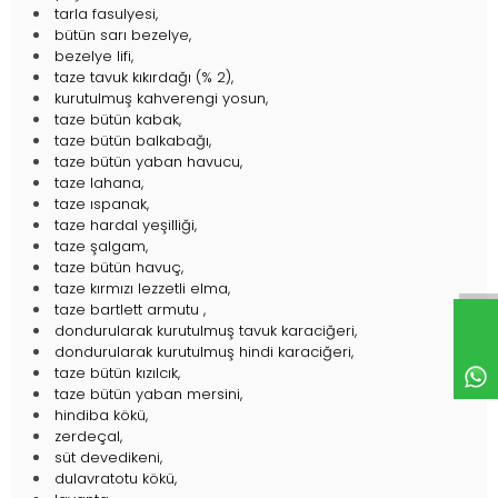
tarla fasulyesi,
bütün sarı bezelye,
bezelye lifi,
taze tavuk kıkırdağı (% 2),
kurutulmuş kahverengi yosun,
taze bütün kabak,
taze bütün balkabağı,
taze bütün yaban havucu,
taze lahana,
taze ıspanak,
taze hardal yeşilliği,
taze şalgam,
taze bütün havuç,
taze kırmızı lezzetli elma,
taze bartlett armutu ,
dondurularak kurutulmuş tavuk karaciğeri,
dondurularak kurutulmuş hindi karaciğeri,
taze bütün kızılcık,
taze bütün yaban mersini,
hindiba kökü,
zerdeçal,
süt devedikeni,
dulavratotu kökü,