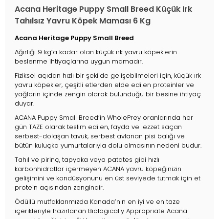
Acana Heritage Puppy Small Breed Küçük Irk
Tahılsız Yavru Köpek Maması 6 Kg
Acana Heritage Puppy Small Breed
Ağırlığı 9 kg’a kadar olan küçük ırk yavru köpeklerin
beslenme ihtiyaçlarına uygun mamadır.
Fiziksel açıdan hızlı bir şekilde gelişebilmeleri için, küçük ırk
yavru köpekler, çeşitli etlerden elde edilen proteinler ve
yağların içinde zengin olarak bulunduğu bir besine ihtiyaç
duyar.
ACANA Puppy Small Breed’in WholePrey oranlarında her
gün TAZE olarak teslim edilen, fayda ve lezzet saçan
serbest-dolaşan tavuk, serbest avlanan pisi balığı ve
bütün kuluçka yumurtalarıyla dolu olmasının nedeni budur.
Tahıl ve pirinç, tapyoka veya patates gibi hızlı
karbonhidratlar içermeyen ACANA yavru köpeğinizin
gelişimini ve kondüsyonunu en üst seviyede tutmak için et
protein açısından zengindir.
Ödüllü mutfaklarımızda Kanada’nın en iyi ve en taze
içerikleriyle hazırlanan Biologically Appropriate Acana