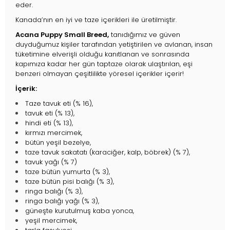
eder.
Kanada’nın en iyi ve taze içerikleri ile üretilmiştir.
Acana Puppy Small Breed,
tanıdığımız ve güven
duyduğumuz kişiler tarafından yetiştirilen ve avlanan, insan
tüketimine elverişli olduğu kanıtlanan ve sonrasında
kapımıza kadar her gün taptaze olarak ulaştırılan, eşi
benzeri olmayan çeşitlilikte yöresel içerikler içerir!
İçerik:
Taze tavuk eti (% 16),
tavuk eti (% 13),
hindi eti (% 13),
kırmızı mercimek,
bütün yeşil bezelye,
taze tavuk sakatatı (karaciğer, kalp, böbrek) (% 7),
tavuk yağı (% 7)
taze bütün yumurta (% 3),
taze bütün pisi balığı (% 3),
ringa balığı (% 3),
ringa balığı yağı (% 3),
güneşte kurutulmuş kaba yonca,
yeşil mercimek,