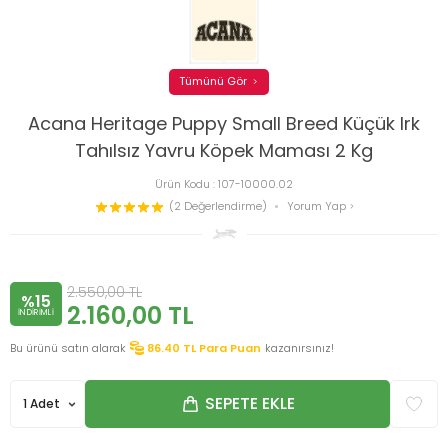
Tümünü Gör
Acana Heritage Puppy Small Breed Küçük Irk
Tahılsız Yavru Köpek Maması 2 Kg
Ürün Kodu :
107-10000.02
(2 Değerlendirme)
Yorum Yap
2.550,00
TL
%15
2.160,00
TL
INDIRIMLI
Bu ürünü satın alarak
86.40
TL Para Puan
kazanırsınız!
SEPETE EKLE