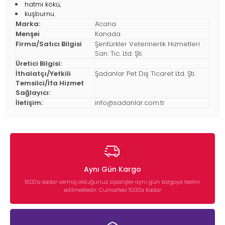
hatmi kökü,
kuşburnu.
Marka:
Acana
Menşei
Kanada
Firma/Satıcı Bilgisi
Şentürkler Veterinerlik Hizmetleri
San. Tic. Ltd. Şti.
Üretici Bilgisi:
İthalatçı/Yetkili
Şadanlar Pet Dış Ticaret Ltd. Şti.
Temsilci/İfa Hizmet
Sağlayıcı:
İletişim:
info@sadanlar.com.tr
Aynı Gün Kargo
16:00’a kadar vermiş olduğunuz siparişler aynı gün kargoya teslim
edilmektedir. Cumartesi 10:00'a Kadar