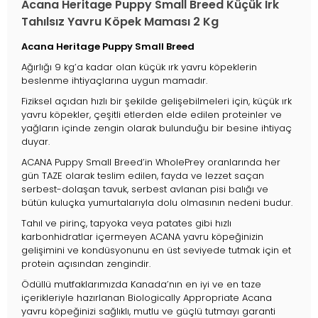
Acana Heritage Puppy Small Breed Küçük Irk
Tahılsız Yavru Köpek Maması 2 Kg
Acana Heritage Puppy Small Breed
Ağırlığı 9 kg’a kadar olan küçük ırk yavru köpeklerin
beslenme ihtiyaçlarına uygun mamadır.
Fiziksel açıdan hızlı bir şekilde gelişebilmeleri için, küçük ırk
yavru köpekler, çeşitli etlerden elde edilen proteinler ve
yağların içinde zengin olarak bulunduğu bir besine ihtiyaç
duyar.
ACANA Puppy Small Breed’in WholePrey oranlarında her
gün TAZE olarak teslim edilen, fayda ve lezzet saçan
serbest-dolaşan tavuk, serbest avlanan pisi balığı ve
bütün kuluçka yumurtalarıyla dolu olmasının nedeni budur.
Tahıl ve pirinç, tapyoka veya patates gibi hızlı
karbonhidratlar içermeyen ACANA yavru köpeğinizin
gelişimini ve kondüsyonunu en üst seviyede tutmak için et
protein açısından zengindir.
Ödüllü mutfaklarımızda Kanada’nın en iyi ve en taze
içerikleriyle hazırlanan Biologically Appropriate Acana
yavru köpeğinizi sağlıklı, mutlu ve güçlü tutmayı garanti