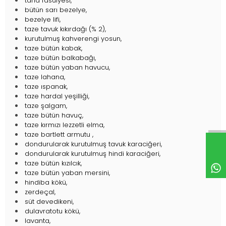
tarla fasulyesi,
bütün sarı bezelye,
bezelye lifi,
taze tavuk kıkırdağı (% 2),
kurutulmuş kahverengi yosun,
taze bütün kabak,
taze bütün balkabağı,
taze bütün yaban havucu,
taze lahana,
taze ıspanak,
taze hardal yeşilliği,
taze şalgam,
taze bütün havuç,
taze kırmızı lezzetli elma,
taze bartlett armutu ,
dondurularak kurutulmuş tavuk karaciğeri,
dondurularak kurutulmuş hindi karaciğeri,
taze bütün kızılcık,
taze bütün yaban mersini,
hindiba kökü,
zerdeçal,
süt devedikeni,
dulavratotu kökü,
lavanta,