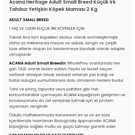
Acana Heritage Adult Small Breed Küçük Irk
Tahılsız Yetişkin Köpek Maması 2 Kg
ADULT SMALL BREED
1 YAŞ VE ÜZERİ KÜÇÜK IRK KÖPEKLER İÇİN
Tabiat Ana tüm köpekleri etobur olarak evrimleştirmiştir
daha az miktarlarda meyve ve sebze, zengin ve çeşitli
taze etlerle oluşan bir beslenmeye biyolojik olarak adapte
olmuşlardır.
ACANA Adult Small Breedin
WholePrey oranlarında her
gün TAZE olarak teslim edilen, fayda ve lezzet saçan
serbest-dolaşan tavuk, serbest avlanan pisi balığı ve
bütün kuluçka yumurtalarıyla dolu olmasının nedeni budur.
Tahıl ve pirinç, tapyoka veya patates gibi hızlı
karbonhidratlar içermeyen ACANA köpeğinizin gelişimini ve
kondüsyonunu en üst seviyede tutmak için et protein
açısından zengindir.
Ödüllü mutfaklarımızda Kanadanın en iyi ve en taze
içerikleriyle hazırlanan Biologically Appropriate ACANA
köpeğinizi sağlıklı, mutlu ve güçlü tutmayı garanti eder.