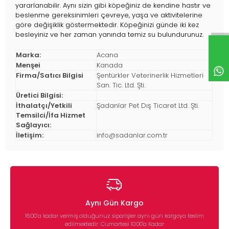
yararlanabilir. Aynı sizin gibi köpeğiniz de kendine hastır ve
beslenme gereksinimleri çevreye, yaşa ve aktivitelerine
göre değişiklik göstermektedir. Köpeğinizi günde iki kez
besleyiniz ve her zaman yanında temiz su bulundurunuz.
Marka:
Acana
Menşei
Kanada
Firma/Satıcı Bilgisi
Şentürkler Veterinerlik Hizmetleri
San. Tic. Ltd. Şti.
Üretici Bilgisi:
İthalatçı/Yetkili
Şadanlar Pet Dış Ticaret Ltd. Şti.
Temsilci/İfa Hizmet
Sağlayıcı:
İletişim:
info@sadanlar.com.tr
Aynı Gün Kargo
16:00’a kadar vermiş olduğunuz siparişler aynı gün kargoya teslim
edilmektedir. Cumartesi 10:00'a Kadar