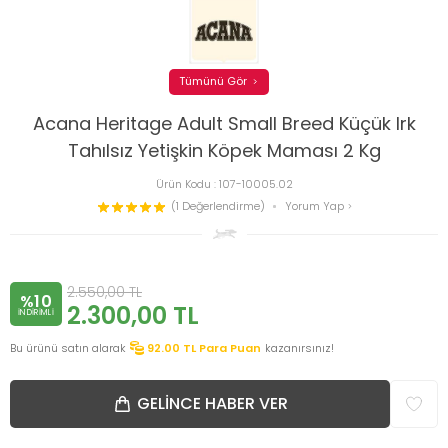
Tümünü Gör
Acana Heritage Adult Small Breed Küçük Irk
Tahılsız Yetişkin Köpek Maması 2 Kg
Ürün Kodu :
107-10005.02
(1 Değerlendirme)
Yorum Yap
2.550,00
TL
%10
2.300,00
TL
INDIRIMLI
Bu ürünü satın alarak
92.00
TL Para Puan
kazanırsınız!
GELINCE HABER VER