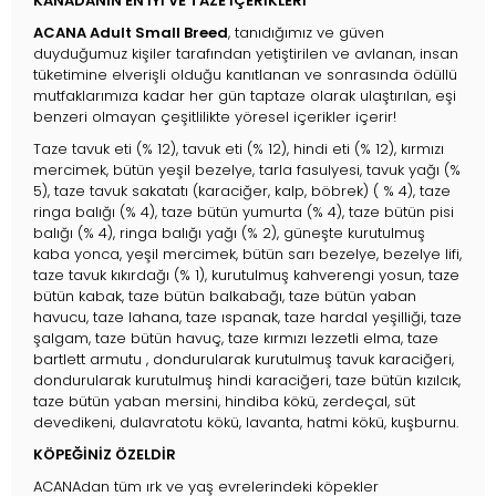
KANADANIN EN İYİ VE TAZE İÇERİKLERİ
ACANA Adult Small Breed
, tanıdığımız ve güven
duyduğumuz kişiler tarafından yetiştirilen ve avlanan, insan
tüketimine elverişli olduğu kanıtlanan ve sonrasında ödüllü
mutfaklarımıza kadar her gün taptaze olarak ulaştırılan, eşi
benzeri olmayan çeşitlilikte yöresel içerikler içerir!
Taze tavuk eti (% 12), tavuk eti (% 12), hindi eti (% 12), kırmızı
mercimek, bütün yeşil bezelye, tarla fasulyesi, tavuk yağı (%
5), taze tavuk sakatatı (karaciğer, kalp, böbrek) ( % 4), taze
ringa balığı (% 4), taze bütün yumurta (% 4), taze bütün pisi
balığı (% 4), ringa balığı yağı (% 2), güneşte kurutulmuş
kaba yonca, yeşil mercimek, bütün sarı bezelye, bezelye lifi,
taze tavuk kıkırdağı (% 1), kurutulmuş kahverengi yosun, taze
bütün kabak, taze bütün balkabağı, taze bütün yaban
havucu, taze lahana, taze ıspanak, taze hardal yeşilliği, taze
şalgam, taze bütün havuç, taze kırmızı lezzetli elma, taze
bartlett armutu , dondurularak kurutulmuş tavuk karaciğeri,
dondurularak kurutulmuş hindi karaciğeri, taze bütün kızılcık,
taze bütün yaban mersini, hindiba kökü, zerdeçal, süt
devedikeni, dulavratotu kökü, lavanta, hatmi kökü, kuşburnu.
KÖPEĞİNİZ ÖZELDİR
ACANAdan tüm ırk ve yaş evrelerindeki köpekler