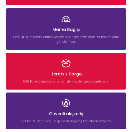
Mama Bağışı
Dostluk Kumbarası olarak verilen siparişler sizin adınıza barınaklara
gönderiliyor.
Ücretsiz Kargo
849 TL ve üzeri bütün siparişlerinizde kargo ücretsizdir.
Güvenli alışveriş
256Bit SSL Sertifikası ile güvenli alışveriş Petihtiyac.com’da