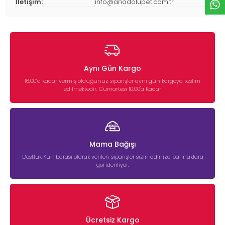
İletişim:
info@anadolupet.com.tr
Aynı Gün Kargo
16:00’a kadar vermiş olduğunuz siparişler aynı gün kargoya teslim
edilmektedir. Cumartesi 10:00'a Kadar
Mama Bağışı
Dostluk Kumbarası olarak verilen siparişler sizin adınıza barınaklara
gönderiliyor.
Ücretsiz Kargo