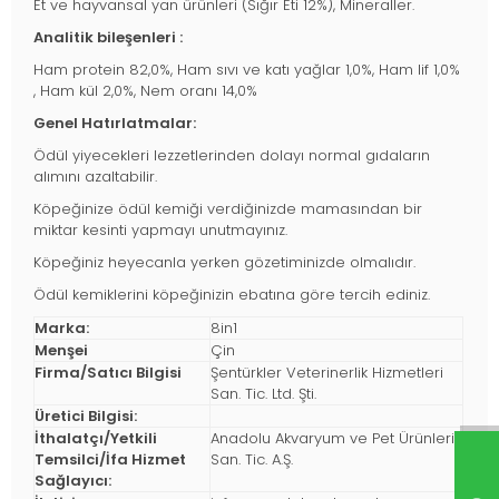
Et ve hayvansal yan ürünleri (Sığır Eti 12%), Mineraller.
Analitik bileşenleri :
Ham protein 82,0%, Ham sıvı ve katı yağlar 1,0%, Ham lif 1,0%
, Ham kül 2,0%, Nem oranı 14,0%
Genel Hatırlatmalar:
Ödül yiyecekleri lezzetlerinden dolayı normal gıdaların
alımını azaltabilir.
Köpeğinize ödül kemiği verdiğinizde mamasından bir
miktar kesinti yapmayı unutmayınız.
Köpeğiniz heyecanla yerken gözetiminizde olmalıdır.
Ödül kemiklerini köpeğinizin ebatına göre tercih ediniz.
Marka:
8in1
Menşei
Çin
Firma/Satıcı Bilgisi
Şentürkler Veterinerlik Hizmetleri
San. Tic. Ltd. Şti.
Üretici Bilgisi:
İthalatçı/Yetkili
Anadolu Akvaryum ve Pet Ürünleri
Temsilci/İfa Hizmet
San. Tic. A.Ş.
Sağlayıcı: