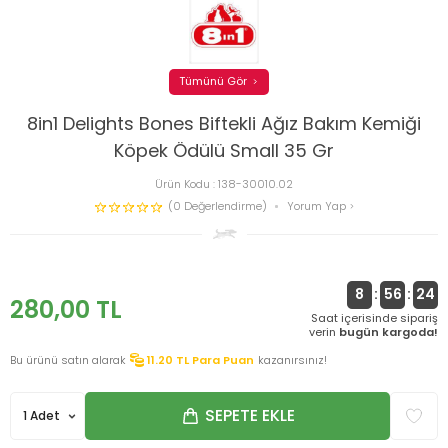
Tümünü Gör
8in1 Delights Bones Biftekli Ağız Bakım Kemiği
Köpek Ödülü Small 35 Gr
Ürün Kodu :
138-30010.02
(0 Değerlendirme)
Yorum Yap
8
:
56
:
24
280,00
TL
Saat içerisinde sipariş
verin
bugün kargoda!
Bu ürünü satın alarak
11.20
TL Para Puan
kazanırsınız!
SEPETE EKLE