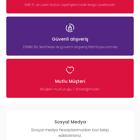
849 TL ve üzeri bütün siparişlerinizde kargo ücretsizdir.
Güvenli alışveriş
256Bit SSL Sertifikası ile güvenli alışveriş Petihtiyac.com’da
Mutlu Müşteri
Müşteri mutluluğu 1. önceliğimizdir.
Sosyal Medya
Sosyal medya hesaplarımızdan bizi takip
edebilirsiniz.