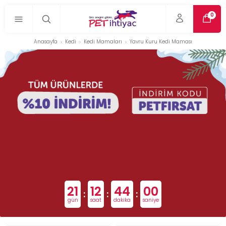
0
Anasayfa
Kedi
Kedi Mamaları
Yavru Kuru Kedi Maması
21
12
44
00
:
:
:
gün
saat
dakika
saniye