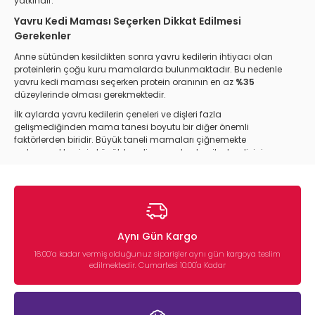
yatkındır.
Yavru Kedi Maması Seçerken Dikkat Edilmesi
Gerekenler
Anne sütünden kesildikten sonra yavru kedilerin ihtiyacı olan
proteinlerin çoğu kuru mamalarda bulunmaktadır. Bu nedenle
yavru kedi maması seçerken protein oranının en az
%35
düzeylerinde olması gerekmektedir.
İlk aylarda yavru kedilerin çeneleri ve dişleri fazla
gelişmediğinden mama tanesi boyutu bir diğer önemli
faktörlerden biridir. Büyük taneli mamaları çiğnemekte
zorlanacakları için küçük taneli mamaları tercih etmelisiniz.
Kedinizin damak tadına göre kuru mamasının aromasını
belirleyebilirsiniz. Piyasada
tavuklu, okyanus balıklı, hindi etli,
kuzu etli
gibi birçok çeşitte yavru kedi maması bulunmaktadır.
Mama seçerken bu doğrultuda kedinizin damat tadına da
önem vermelisiniz.
Aynı Gün Kargo
Yetişkin kuru kedi mamaları
ile yavru kedi mamaları
16:00’a kadar vermiş olduğunuz siparişler aynı gün kargoya teslim
arasındaki en büyük farklardan biri mama içindeki lif oranıdır.
edilmektedir. Cumartesi 10:00'a Kadar
Yetişkin mamalarda lif oranı yüksekken, yavru kedi
mamalarında bu oran oldukça azdır. Ayrıca beslenmelerine
takviye edilecek
et, balık, süt, salam, sosis
gibi benzeri gıdalar
beslenmede dengesizlik, yem seçen bir kedi oluşumu ya da