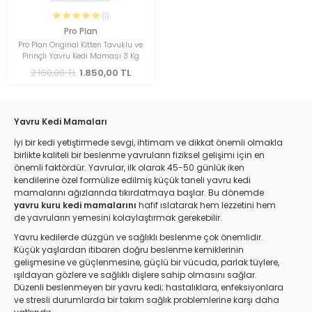
(1)
Pro Plan
Pro Plan Original Kitten Tavuklu ve
Pirinçli Yavru Kedi Maması 3 Kg
2.160,00 TL
1.850,00 TL
Yavru Kedi Mamaları
İyi bir kedi yetiştirmede sevgi, ihtimam ve dikkat önemli olmakla
birlikte kaliteli bir beslenme yavruların fiziksel gelişimi için en
önemli faktördür. Yavrular, ilk olarak 45-50 günlük iken
kendilerine özel formülize edilmiş küçük taneli yavru kedi
mamalarını ağızlarında tıkırdatmaya başlar. Bu dönemde
yavru kuru kedi mamalarını
hafif ıslatarak hem lezzetini hem
de yavruların yemesini kolaylaştırmak gerekebilir.
Yavru kedilerde düzgün ve sağlıklı beslenme çok önemlidir.
Küçük yaşlardan itibaren doğru beslenme kemiklerinin
gelişmesine ve güçlenmesine, güçlü bir vücuda, parlak tüylere,
ışıldayan gözlere ve sağlıklı dişlere sahip olmasını sağlar.
Düzenli beslenmeyen bir yavru kedi; hastalıklara, enfeksiyonlara
ve stresli durumlarda bir takım sağlık problemlerine karşı daha