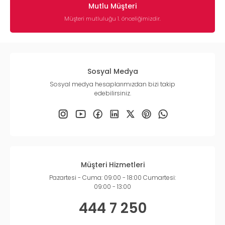
ile doldurarak siz değerli pati dostlarımızın hizmetine
Mutlu Müşteri
sunuyoruz.
Müşteri mutluluğu 1. önceliğimizdir.
Sosyal Medya
Sosyal medya hesaplarımızdan bizi takip
edebilirsiniz.
Müşteri Hizmetleri
Pazartesi - Cuma: 09:00 - 18:00 Cumartesi:
09:00 - 13:00
444 7 250