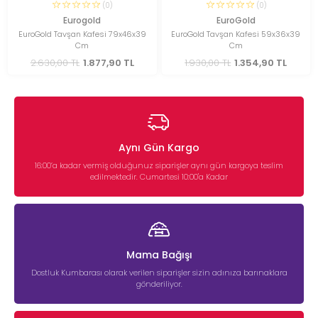
(0)
(0)
Eurogold
EuroGold
EuroGold Tavşan Kafesi 79x46x39
EuroGold Tavşan Kafesi 59x36x39
Cm
Cm
2.630,00 TL
1.877,90 TL
1.930,00 TL
1.354,90 TL
Aynı Gün Kargo
16:00’a kadar vermiş olduğunuz siparişler aynı gün kargoya teslim
edilmektedir. Cumartesi 10:00'a Kadar
Mama Bağışı
Dostluk Kumbarası olarak verilen siparişler sizin adınıza barınaklara
gönderiliyor.