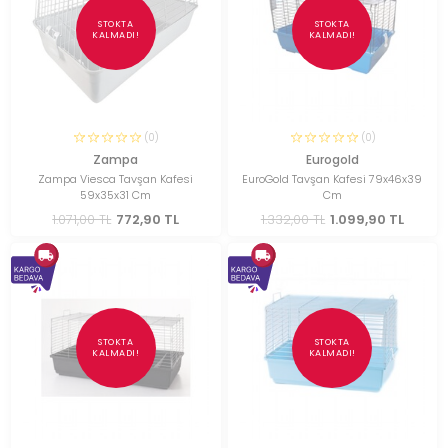
STOKTA
STOKTA
KALMADI!
KALMADI!
(0)
(0)
Zampa
Eurogold
Zampa Viesca Tavşan Kafesi
EuroGold Tavşan Kafesi 79x46x39
59x35x31 Cm
Cm
1.071,00 TL
772,90 TL
1.332,00 TL
1.099,90 TL
STOKTA
STOKTA
KALMADI!
KALMADI!