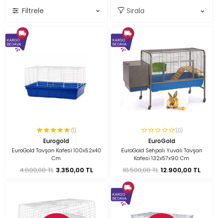
Filtrele
(1)
(0)
Eurogold
EuroGold
EuroGold Tavşan Kafesi 100x52x40
EuroGold Sehpalı Yuvalı Tavşan
Cm
Kafesi 132x57x90 Cm
4.800,00 TL
3.350,00 TL
18.500,00 TL
12.900,00 TL