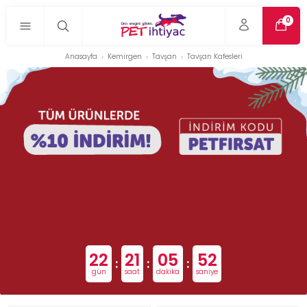
0
Anasayfa
Kemirgen
Tavşan
Tavşan Kafesleri
22
21
05
52
:
:
:
gün
saat
dakika
saniye