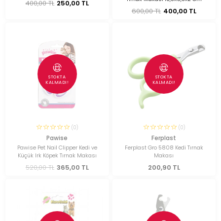
400,00 TL
250,00 TL
600,00 TL
400,00 TL
STOKTA
STOKTA
KALMADI!
KALMADI!
(0)
(0)
Pawise
Ferplast
Pawise Pet Nail Clipper Kedi ve
Ferplast Gro 5808 Kedi Tırnak
Küçük Irk Köpek Tırnak Makası
Makası
520,00 TL
365,00 TL
200,90 TL