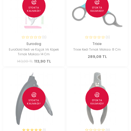
STOKTA
STOKTA
KALMADI!
KALMADI!
(0)
(0)
Eurodog
Trixie
EuroGold Kedi ve Küçük Irk Köpek
Trixie Kedi Tırnak Makası 8 Cm
Tırnak Makası 14 Cm
289,08 TL
143,00 TL
113,90 TL
STOKTA
STOKTA
KALMADI!
KALMADI!
(1)
(0)