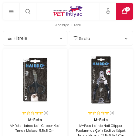
0
Anasayfa
Kedi
Filtrele
(0)
(0)
M-Pets
M-Pets
M-Pets Hairdo Nail Clipper Kedi
M-Pets Hairdo Nail Clipper
Tırnak Makası 5,5x8 Cm
Paslanmaz Çelik Kedi ve Köpek
Tırnak Makası 13,5x6,5x2 Cm