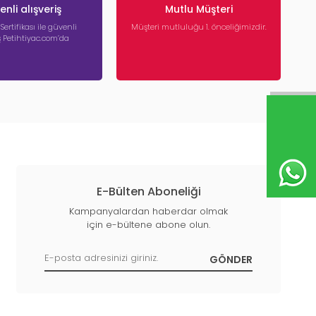
nli alışveriş
Mutlu Müşteri
 Sertifikası ile güvenli
Müşteri mutluluğu 1. önceliğimizdir.
iş Petihtiyac.com’da
E-Bülten Aboneliği
Kampanyalardan haberdar olmak
için e-bültene abone olun.