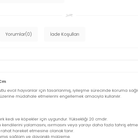
Yorumlar(0)
İade Koşulları
 Cm
tlu evcil hayvanlar için tasarlanmış, iyileşme sürecinde koruma sağlay
üzerine müdahale etmelerini engellemek amacıyla kullanılır.
k kedi ve köpekler için uygundur. Yüksekliği 20 cmdir.
n kendilerini yalamasını, ısırmasını veya yarayı daha fazla tahriş etmel
n rahat hareket etmesine olanak tanır.
lanmış sağlam ve dayanıklı malzeme.