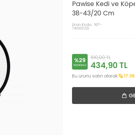
Pawise Kedi ve Köpe
38-43/20 Cm
Ürün Kodu :
167-
74000.03
610,00
TL
%29
434,90
TL
INDIRIMLI
Bu ürünü satın alarak
17.36
GE