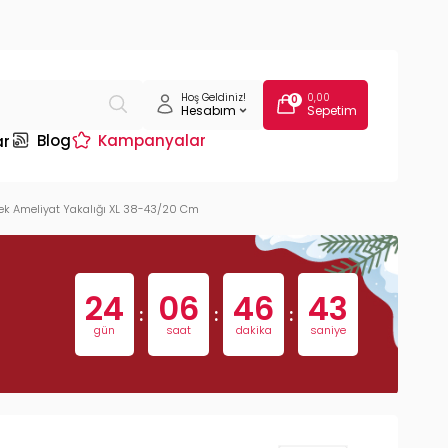
Hoş Geldiniz!
0,00
0
Hesabım
Sepetim
Blog
Kampanyalar
ar
pek Ameliyat Yakalığı XL 38-43/20 Cm
24
06
46
42
:
:
:
gün
saat
dakika
saniye