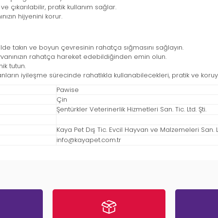
 ve çıkarılabilir, pratik kullanım sağlar.
ızın hijyenini korur.
ilde takın ve boyun çevresinin rahatça sığmasını sağlayın.
yvanınızın rahatça hareket edebildiğinden emin olun.
ik tutun.
anların iyileşme sürecinde rahatlıkla kullanabilecekleri, pratik ve koru
Pawise
Çin
Şentürkler Veterinerlik Hizmetleri San. Tic. Ltd. Şti.
Kaya Pet Dış Tic. Evcil Hayvan ve Malzemeleri San. Ltd
info@kayapet.com.tr