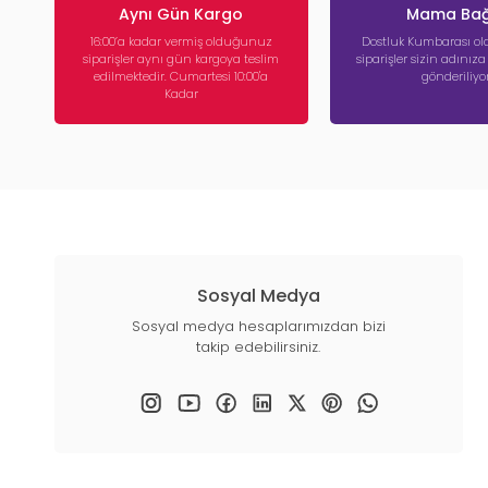
Aynı Gün Kargo
Mama Bağ
16:00’a kadar vermiş olduğunuz
Dostluk Kumbarası ola
siparişler aynı gün kargoya teslim
siparişler sizin adınız
edilmektedir. Cumartesi 10:00'a
gönderiliyor
Kadar
Sosyal Medya
Sosyal medya hesaplarımızdan bizi
takip edebilirsiniz.