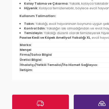
Kolay Takma ve Çıkarma:
Yakalık, kolayca takılabilir
Hijyenik:
Kolayca temizlenebilir, böylece evcil hayvanın
Kullanım Talimatları:
Takın:
Yakalığı, evcil hayvanınızın boynuna uygun şek
Kontrol Edin:
Yakalığın sıkı olmadığından ve evcil ha
Temizleyin:
Yakalığı düzenli olarak temizleyerek hijyen
Pawise Kedi ve Köpek Ameliyat Yakalığı XL
, evcil hayv
Marka:
Menşei
Firma/Satıcı Bilgisi
Üretici Bilgisi:
İthalatçı/Yetkili Temsilci/İfa Hizmet Sağlayıcı:
İletişim: