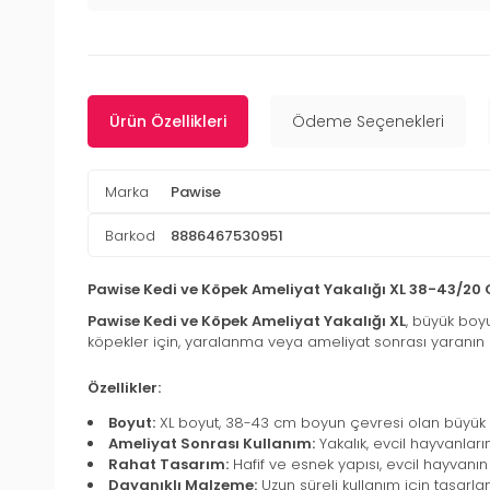
Ürün Özellikleri
Ödeme Seçenekleri
Marka
Pawise
Barkod
8886467530951
Pawise Kedi ve Köpek Ameliyat Yakalığı XL 38-43/20
Pawise Kedi ve Köpek Ameliyat Yakalığı XL
, büyük boyu
köpekler için, yaralanma veya ameliyat sonrası yaranın 
Özellikler:
Boyut:
XL boyut, 38-43 cm boyun çevresi olan büyük ır
Ameliyat Sonrası Kullanım:
Yakalık, evcil hayvanları
Rahat Tasarım:
Hafif ve esnek yapısı, evcil hayvanı
Dayanıklı Malzeme:
Uzun süreli kullanım için tasar