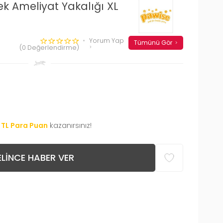
k Ameliyat Yakalığı XL
Yorum Yap
Tümünü Gör
(0 Değerlendirme)
TL Para Puan
kazanırsınız!
LINCE HABER VER