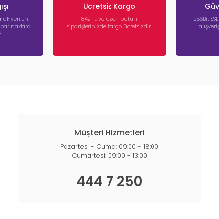
ışı
Ücretsiz Kargo
Güve
rak verilen
849 TL ve üzeri bütün
256Bit SSL
a barınaklara
siparişlerinizde kargo ücretsizdir.
alışver
.
Müşteri Hizmetleri
Pazartesi - Cuma: 09:00 - 18:00
Cumartesi: 09:00 - 13:00
444 7 250