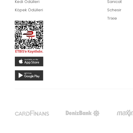
Kedi Ödülleri
Sanicat
Köpek Ödülleri
Schesir
Trixie